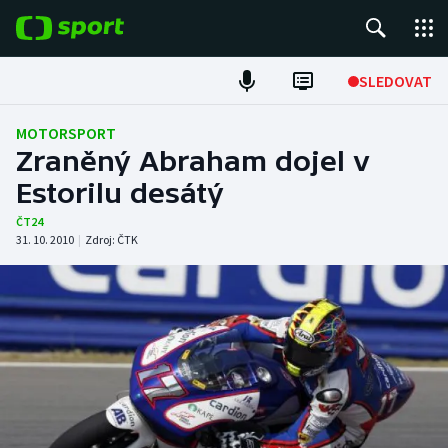
POPULÁRNÍ
SLEDOVAT
Fotbal
MOTORSPORT
Zraněný Abraham dojel v
Hokej
Estorilu desátý
Tenis
ČT24
31. 10. 2010
|
Zdroj:
ČTK
Atletika
Cyklistika
DALŠÍ SPORTY
Americký fotbal
NEPŘEHLÉDNĚTE