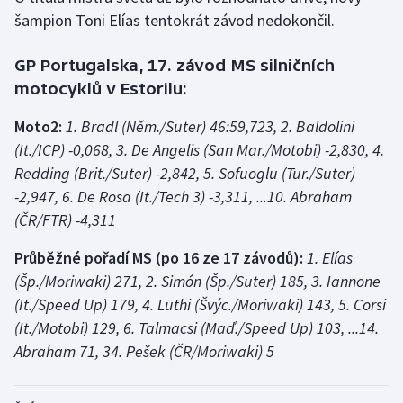
šampion Toni Elías tentokrát závod nedokončil.
Olympijské hry
GP Portugalska, 17. závod MS silničních
Parasport
motocyklů v Estorilu:
Plavání
Moto2:
1. Bradl (Něm./Suter) 46:59,723, 2. Baldolini
(It./ICP) -0,068, 3. De Angelis (San Mar./Motobi) -2,830, 4.
Plážový volejbal
Redding (Brit./Suter) -2,842, 5. Sofuoglu (Tur./Suter)
-2,947, 6. De Rosa (It./Tech 3) -3,311, ...10. Abraham
Ragby
(ČR/FTR) -4,311
Rychlobruslení
Průběžné pořadí MS (po 16 ze 17 závodů):
1. Elías
(Šp./Moriwaki) 271, 2. Simón (Šp./Suter) 185, 3. Iannone
Rychlostní kanoistika
(It./Speed Up) 179, 4. Lüthi (Švýc./Moriwaki) 143, 5. Corsi
(It./Motobi) 129, 6. Talmacsi (Maď./Speed Up) 103, ...14.
Short track
Abraham 71, 34. Pešek (ČR/Moriwaki) 5
Sportovní střelba