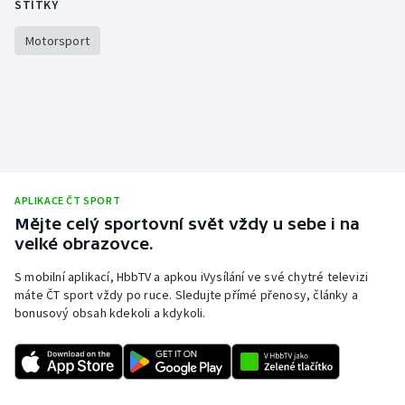
ŠTÍTKY
Stolní tenis
Motorsport
Triatlon
Veslování
Vodní slalom
Volejbal
APLIKACE ČT SPORT
Mějte celý sportovní svět vždy u sebe i na
Ostatní
velké obrazovce.
S mobilní aplikací, HbbTV a apkou iVysílání ve své chytré televizi
máte ČT sport vždy po ruce. Sledujte přímé přenosy, články a
bonusový obsah kdekoli a kdykoli.