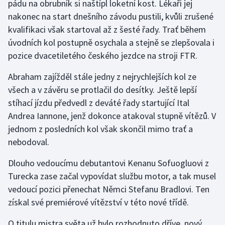
pádu na obrubník si naštípl loketní kost. Lékaři jej
nakonec na start dnešního závodu pustili, kvůli zrušené
Gymnastika
kvalifikaci však startoval až z šesté řady. Trať během
úvodních kol postupně osychala a stejně se zlepšovala i
Házená
pozice dvacetiletého českého jezdce na stroji FTR.
Jezdectví
Abraham zajížděl stále jedny z nejrychlejších kol ze
všech a v závěru se protlačil do desítky. Ještě lepší
Judo
stíhací jízdu předvedl z deváté řady startující Ital
Andrea Iannone, jenž dokonce atakoval stupně vítězů. V
Krasobruslení
jednom z posledních kol však skončil mimo trať a
nebodoval.
Lezení
Dlouho vedoucímu debutantovi Kenanu Sofuogluovi z
Lyže a snowboard
Turecka zase začal vypovídat službu motor, a tak musel
vedoucí pozici přenechat Němci Stefanu Bradlovi. Ten
Moderní pětiboj
získal své premiérové vítězství v této nové třídě.
Motorsport
O titulu mistra světa už bylo rozhodnuto dříve, nový