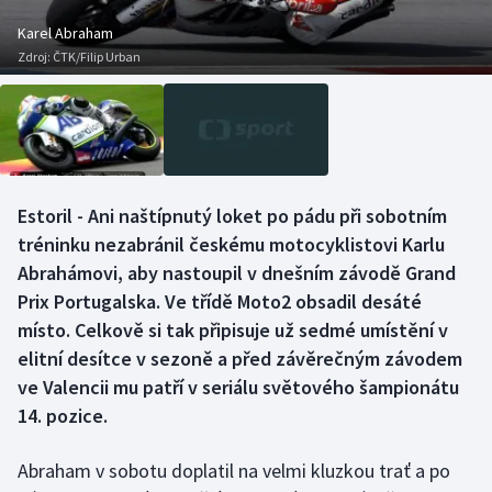
Baseball a softbal
Soutěže
Karel Abraham
Zdroj:
ČTK/Filip Urban
Basketbal
Historické návraty
Biatlon
Aplikace ČT sport
Boby a skeleton
AZ kvíz
Estoril - Ani naštípnutý loket po pádu při sobotním
Box
tréninku nezabránil českému motocyklistovi Karlu
Abrahámovi, aby nastoupil v dnešním závodě Grand
Curling
Prix Portugalska. Ve třídě Moto2 obsadil desáté
místo. Celkově si tak připisuje už sedmé umístění v
Dostihy
elitní desítce v sezoně a před závěrečným závodem
Florbal
ve Valencii mu patří v seriálu světového šampionátu
14. pozice.
Futsal
Abraham v sobotu doplatil na velmi kluzkou trať a po
Golf