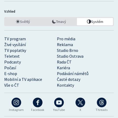
Vzhled
Světlý
Tmavý
Systém
TV program
Pro média
Živé vysílání
Reklama
TV poplatky
Studio Brno
Teletext
Studio Ostrava
Podcasty
Rada ČT
Počasí
Kariéra
E-shop
Podávání námětů
Mobilní a TV aplikace
Časté dotazy
Vše o ČT
Kontakty
Instagram
Facebook
YouTube
X
Threads