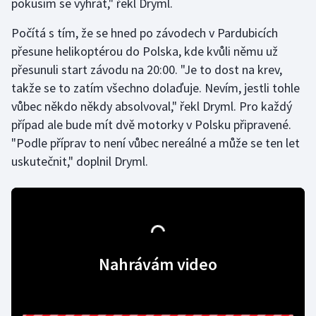
pokusím se vyhrát," řekl Dryml.
Stolní tenis
Počítá s tím, že se hned po závodech v Pardubicích
Triatlon
přesune helikoptérou do Polska, kde kvůli němu už
přesunuli start závodu na 20:00. "Je to dost na krev,
Veslování
takže se to zatím všechno dolaďuje. Nevím, jestli tohle
vůbec někdo někdy absolvoval," řekl Dryml. Pro každý
Vodní slalom
případ ale bude mít dvě motorky v Polsku připravené.
"Podle příprav to není vůbec nereálné a může se ten let
Volejbal
uskutečnit," doplnil Dryml.
Ostatní
Nahrávám video