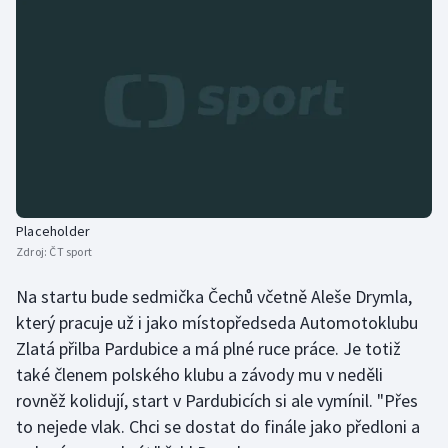
Olympijské hry
Parasport
Plavání
Plážový volejbal
Ragby
Placeholder
Zdroj:
ČT sport
Rychlobruslení
Na startu bude sedmička Čechů včetně Aleše Drymla,
Rychlostní kanoistika
který pracuje už i jako místopředseda Automotoklubu
Zlatá přilba Pardubice a má plné ruce práce. Je totiž
Short track
také členem polského klubu a závody mu v neděli
rovněž kolidují, start v Pardubicích si ale vymínil. "Přes
Sportovní střelba
to nejede vlak. Chci se dostat do finále jako předloni a