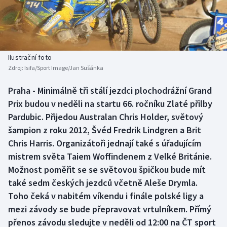
Baseball a softbal
Soutěže
Basketbal
Historické návraty
Biatlon
Aplikace ČT sport
Ilustrační foto
Zdroj:
Isifa/Sport Image/Jan Sušánka
Boby a skeleton
AZ kvíz
Praha - Minimálně tři stálí jezdci plochodrážní Grand
Prix budou v neděli na startu 66. ročníku Zlaté přilby
Box
Pardubic. Přijedou Australan Chris Holder, světový
Curling
šampion z roku 2012, Švéd Fredrik Lindgren a Brit
Chris Harris. Organizátoři jednají také s úřadujícím
Dostihy
mistrem světa Taiem Woffindenem z Velké Británie.
Možnost poměřit se se světovou špičkou bude mít
Florbal
také sedm českých jezdců včetně Aleše Drymla.
Toho čeká v nabitém víkendu i finále polské ligy a
Futsal
mezi závody se bude přepravovat vrtulníkem. Přímý
přenos závodu sledujte v neděli od 12:00 na ČT sport
Golf