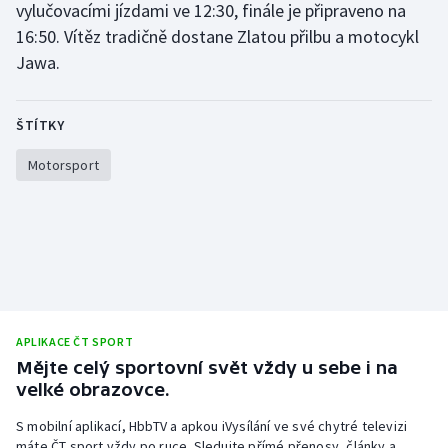
vylučovacími jízdami ve 12:30, finále je připraveno na
16:50. Vítěz tradičně dostane Zlatou přilbu a motocykl
Jawa.
ŠTÍTKY
Motorsport
APLIKACE ČT SPORT
Mějte celý sportovní svět vždy u sebe i na
velké obrazovce.
S mobilní aplikací, HbbTV a apkou iVysílání ve své chytré televizi
máte ČT sport vždy po ruce. Sledujte přímé přenosy, články a