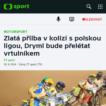
POPULÁRNÍ
SLEDOVAT
Fotbal
MOTORSPORT
Zlatá přilba v kolizi s polskou
Hokej
ligou, Dryml bude přelétat
vrtulníkem
Tenis
ČT sport
Atletika
30. 9. 2014
|
Zdroj:
ČT sport
,
ČTK
Cyklistika
DALŠÍ SPORTY
Americký fotbal
NEPŘEHLÉDNĚTE