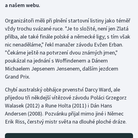
a našem webu.
Gymnastika
Organizátoři měli při plnění startovní listiny jako téměř
vždy trochu svázané ruce. "Je to složité, není jen Zlatá
Házená
přilba, ale také finále polské a německé ligy; s tím však
Jezdectví
nic nenaděláme," řekl manažer závodu Evžen Erban.
"Čekáme ještě na potvrzení dvou známých jmen,"
Judo
poukázal na jednání s Woffindenem a Dánem
Michaelem Jepsenem Jensenem, dalším jezdcem
Krasobruslení
Grand Prix.
Lezení
Chybí australský obhájce prvenství Darcy Ward, ale
přijedou tři někdejší vítězové závodu Poláci Grzegorz
Lyže a snowboard
Walasek (2012) a Rune Holta (2011) i Dán Hans
Andersen (2008). Pozvánku přijal mimo jiné i Němec
Moderní pětiboj
Erik Riss, čerstvý mistr světa na dlouhé ploché dráze.
Motorsport