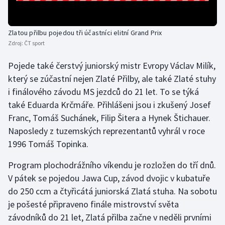
Zlatou přilbu pojedou tři účastníci elitní Grand Prix
Zdroj:
ČT sport
Pojede také čerstvý juniorský mistr Evropy Václav Milík,
který se zúčastní nejen Zlaté Přilby, ale také Zlaté stuhy
i finálového závodu MS jezdců do 21 let. To se týká
také Eduarda Krčmáře. Přihlášeni jsou i zkušený Josef
Franc, Tomáš Suchánek, Filip Šitera a Hynek Štichauer.
Naposledy z tuzemských reprezentantů vyhrál v roce
1996 Tomáš Topinka.
Program plochodrážního víkendu je rozložen do tří dnů.
V pátek se pojedou Jawa Cup, závod dvojic v kubatuře
do 250 ccm a čtyřicátá juniorská Zlatá stuha. Na sobotu
je pošesté připraveno finále mistrovství světa
závodníků do 21 let, Zlatá přilba začne v neděli prvními