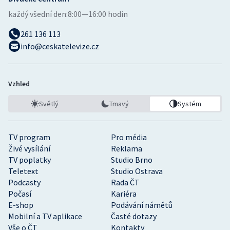
každý všední den:
8:00—16:00 hodin
261 136 113
info@ceskatelevize.cz
Vzhled
Světlý
Tmavý
Systém
TV program
Pro média
Živé vysílání
Reklama
TV poplatky
Studio Brno
Teletext
Studio Ostrava
Podcasty
Rada ČT
Počasí
Kariéra
E-shop
Podávání námětů
Mobilní a TV aplikace
Časté dotazy
Vše o ČT
Kontakty