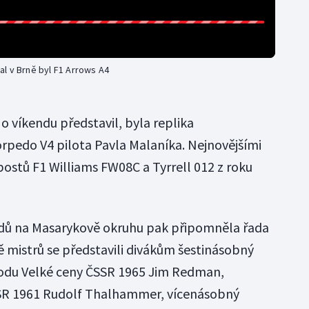
l v Brně byl F1 Arrows A4
 o víkendu představil, byla replika
rpedo V4 pilota Pavla Malaníka. Nejnovějšími
ostů F1 Williams FW08C a Tyrrell 012 z roku
dů na Masarykově okruhu pak připomněla řada
dě mistrů se představili divákům šestinásobný
vodu Velké ceny ČSSR 1965 Jim Redman,
ČSSR 1961 Rudolf Thalhammer, vícenásobný