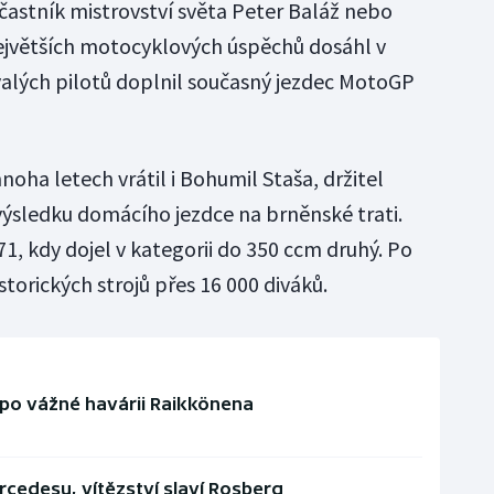
astník mistrovství světa Peter Baláž nebo
ejvětších motocyklových úspěchů dosáhl v
alých pilotů doplnil současný jezdec MotoGP
oha letech vrátil i Bohumil Staša, držitel
ýsledku domácího jezdce na brněnské trati.
1, kdy dojel v kategorii do 350 ccm druhý. Po
storických strojů přes 16 000 diváků.
n po vážné havárii Raikkönena
rcedesu, vítězství slaví Rosberg