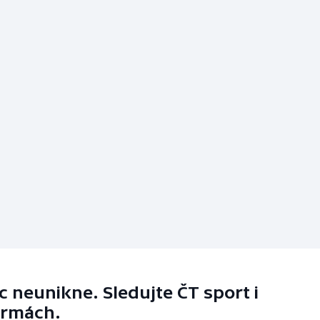
 neunikne. Sledujte ČT sport i
ormách.