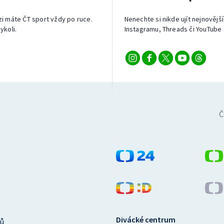
izi máte ČT sport vždy po ruce.
Nenechte si nikde ujít nejnovější
ykoli.
Instagramu, Threads či YouTube 
Č
Divácké centrum
ů