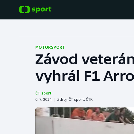
POPULÁRNÍ
DALŠÍ SPORTY
Fotbal
Americký fotbal
MOTORSPORT
Závod veterán
Hokej
Baseball a softbal
vyhrál F1 Arr
Tenis
Basketbal
Atletika
Biatlon
ČT sport
6. 7. 2014
|
Zdroj:
ČT sport
,
ČTK
Cyklistika
Boby a skeleton
Box