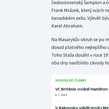
československý šampion a úč
Frank Mrázek, který svých n
kanadském exilu. Výkvět býv
Karel Abraham.
Na Masarykův okruh se po mn
dosud platného nejlepšího v
Toho Staša dosáhl v roce 197
oba dny navštívilo závody hi
SOUVISEJÍCÍ ČLÁNKY
VC Británie ovládl Hamilto
6. 7. 2014
V Rakousku vládli jezdci Me