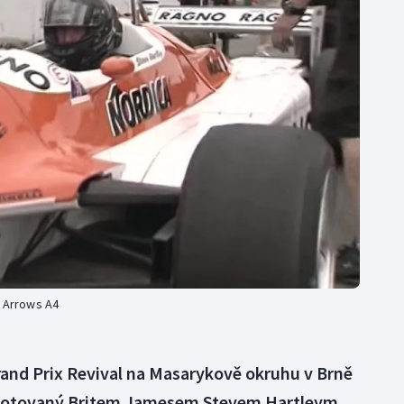
Moderní pětiboj
Triatlon
Motorsport
Veslování
Olympijské hry
Vodní slalom
Parasport
Volejbal
Plavání
Ostatní
Plážový volejbal
1 Arrows A4
and Prix Revival na Masarykově okruhu v Brně
 pilotovaný Britem Jamesem Stevem Hartleym,