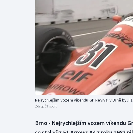
Curling
Dostihy
Florbal
Futsal
Golf
Gymnastika
Nejrychlejším vozem víkendu GP Revival v Brně byl F
Zdroj:
ČT sport
Brno - Nejrychlejším vozem víkendu Gr
se stal vůz F1 Arrows A4 z roku 1982