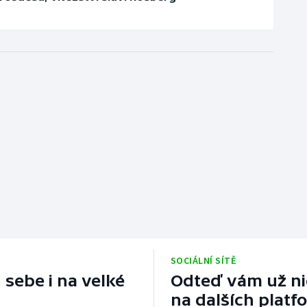
SOCIÁLNÍ SÍTĚ
 sebe i na velké
Odteď vám už nic
na dalších platf