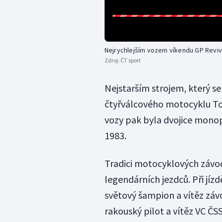
Nejrychlejším vozem víkendu GP Reviva
Zdroj:
ČT sport
Nejstarším strojem, který se
čtyřválcového motocyklu To
vozy pak byla dvojice monop
1983.
Tradici motocyklových závo
legendárních jezdců. Při jíz
světový šampion a vítěz zá
rakouský pilot a vítěz VC 