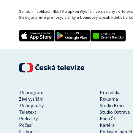
S mobilní aplikací, HbbTV a apkou iVysílání ve své chytré telev
Sledujte přímé přenosy, články a bonusový obsah kdekoli a kd
TV program
Pro média
Živé vysílání
Reklama
TV poplatky
Studio Brno
Teletext
Studio Ostrava
Podcasty
Rada ČT
Počasí
Kariéra
E-shop
Podávání námět