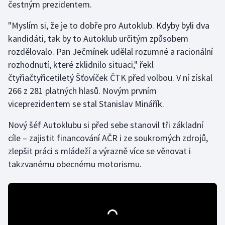
čestným prezidentem.
Gymnastika
"Myslím si, že je to dobře pro Autoklub. Kdyby byli dva
kandidáti, tak by to Autoklub určitým způsobem
Házená
rozdělovalo. Pan Ječmínek udělal rozumné a racionální
rozhodnutí, které zklidnilo situaci," řekl
Jezdectví
čtyřiačtyřicetiletý Šťovíček ČTK před volbou. V ní získal
266 z 281 platných hlasů. Novým prvním
Judo
viceprezidentem se stal Stanislav Minářík.
Krasobruslení
Nový šéf Autoklubu si před sebe stanovil tři základní
cíle – zajistit financování AČR i ze soukromých zdrojů,
Lezení
zlepšit práci s mládeží a výrazně více se věnovat i
takzvanému obecnému motorismu.
Lyže a snowboard
Moderní pětiboj
Motorsport