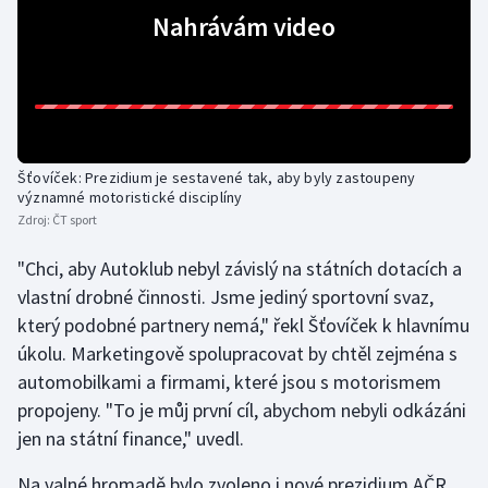
Nahrávám video
Olympijské hry
Parasport
Plavání
Šťovíček: Prezidium je sestavené tak, aby byly zastoupeny
Plážový volejbal
významné motoristické disciplíny
Zdroj:
ČT sport
Ragby
"Chci, aby Autoklub nebyl závislý na státních dotacích a
Rychlobruslení
vlastní drobné činnosti. Jsme jediný sportovní svaz,
který podobné partnery nemá," řekl Šťovíček k hlavnímu
Rychlostní kanoistika
úkolu. Marketingově spolupracovat by chtěl zejména s
automobilkami a firmami, které jsou s motorismem
Short track
propojeny. "To je můj první cíl, abychom nebyli odkázáni
jen na státní finance," uvedl.
Sportovní střelba
Na valné hromadě bylo zvoleno i nové prezidium AČR,