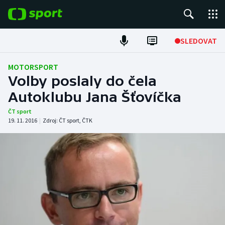
POPULÁRNÍ
SLEDOVAT
Fotbal
MOTORSPORT
Volby poslaly do čela
Hokej
Autoklubu Jana Šťovíčka
Tenis
ČT sport
19. 11. 2016
|
Zdroj:
ČT sport
,
ČTK
Atletika
Cyklistika
DALŠÍ SPORTY
Americký fotbal
NEPŘEHLÉDNĚTE