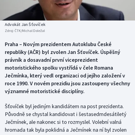
Baseball a softbal
Soutěže
Basketbal
Historické návraty
Advokát Jan Šťovíček
Zdroj:
ČTK/Michal Doležal
Biatlon
Aplikace ČT sport
Praha – Novým prezidentem Autoklubu České
Boby a skeleton
AZ kvíz
republiky (AČR) byl zvolen Jan Šťovíček. Úspěšný
právník a dosavadní první viceprezident
Box
motoristického spolku vystřídá v čele Romana
Ječmínka, který vedl organizaci od jejího založení v
Curling
roce 1990. V novém prezidiu jsou zastoupeny všechny
významné motoristické disciplíny.
Dostihy
Florbal
Šťovíček byl jediným kandidátem na post prezidenta.
Původně se chystal kandidovat i šestasedmdesátiletý
Futsal
Ječmínek, ale nakonec si to rozmyslel. Volební valná
hromada tak byla poklidná a Ječmínek na ní byl zvolen
Golf