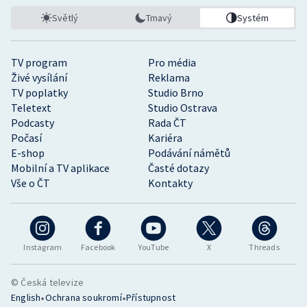
Světlý
Tmavý
Systém
TV program
Pro média
Živé vysílání
Reklama
TV poplatky
Studio Brno
Teletext
Studio Ostrava
Podcasty
Rada ČT
Počasí
Kariéra
E-shop
Podávání námětů
Mobilní a TV aplikace
Časté dotazy
Vše o ČT
Kontakty
Instagram
Facebook
YouTube
X
Threads
© Česká televize
•
•
English
Ochrana soukromí
Přístupnost