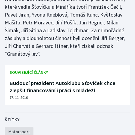
Stolní tenis
které vedle Šťovíčka a Mináříka tvoří František Čečil,
Pavel Jiran, Yvona Kneblová, Tomáš Kunc, Květoslav
Triatlon
Mašita, Petr Moravec, Jiří Pošík, Jan Regner, Milan
Šimák, Jiří Šitina a Ladislav Tejchman. Za mimořádné
Veslování
zásluhy a dlouholetou činnost byli oceněni Jiří Berger,
Jiří Charvát a Gerhard Ittner, kteří získali odznak
Vodní slalom
"Granátový lev".
Volejbal
SOUVISEJÍCÍ ČLÁNKY
Ostatní
Budoucí prezident Autoklubu Šťovíček chce
zlepšit financování i práci s mládeží
17. 11. 2016
ŠTÍTKY
Motorsport