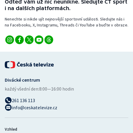
Odteď vám už nic neunikne. Sledujte ČT sport
i na dalších platformách.
Nenechte si nikde ujít nejnovější sportovní události. Sledujte nás i
na Facebooku, X, Instagramu, Threads či YouTube a buďte v obraze.
Divácké centrum
každý všední den:
8:00—16:00 hodin
261 136 113
info@ceskatelevize.cz
Vzhled