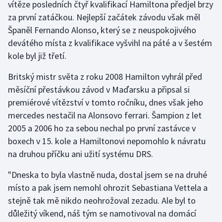
vítěze posledních čtyř kvalifikací Hamiltona předjel brzy
za první zatáčkou. Nejlepší začátek závodu však měl
Gymnastika
Španěl Fernando Alonso, který se z neuspokojivého
devátého místa z kvalifikace vyšvihl na páté a v šestém
Házená
kole byl již třetí.
Jezdectví
Britský mistr světa z roku 2008 Hamilton vyhrál před
měsíční přestávkou závod v Maďarsku a připsal si
Judo
premiérové vítězství v tomto ročníku, dnes však jeho
mercedes nestačil na Alonsovo ferrari. Šampion z let
Krasobruslení
2005 a 2006 ho za sebou nechal po první zastávce v
boxech v 15. kole a Hamiltonovi nepomohlo k návratu
Lezení
na druhou příčku ani užití systému DRS.
Lyže a snowboard
"Dneska to byla vlastně nuda, dostal jsem se na druhé
místo a pak jsem nemohl ohrozit Sebastiana Vettela a
Moderní pětiboj
stejně tak mě nikdo neohrožoval zezadu. Ale byl to
důležitý víkend, náš tým se namotivoval na domácí
Motorsport