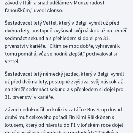
závod v Itálii a snad uděláme v Monze radost
Olympijské hry
fanouškům," uvedl Alonso.
Šestadvacetiletý Vettel, který v Belgii vyhrál už před
Parasport
dvěma lety, postupně zvyšoval svůj náskok až na téměř
Plavání
sedmnáct sekund a s přehledem si dojel pro 31.
prvenství v kariéře. "Cítím se moc dobře, vyhrávání k
Plážový volejbal
tomu pomáhá, vůz se hodně zlepšil," pochvaloval si
Vettel.
Ragby
Šestadvacetiletý německý jezdec, který v Belgii vyhrál
Rychlobruslení
už před dvěma lety, postupně zvyšoval svůj náskok až
na téměř sedmnáct sekund a s přehledem si dojel pro
Rychlostní kanoistika
31. prvenství v kariéře.
Short track
Závod nedokončil po kolizi v zatáčce Bus Stop dosud
druhý muž celkového pořadí Fin Kimi Räikkönen s
Sportovní střelba
lotusem, který od návratu do F1 v loňském roce dojel
do cíle ve všech závodech a v posledních 27 Velkých