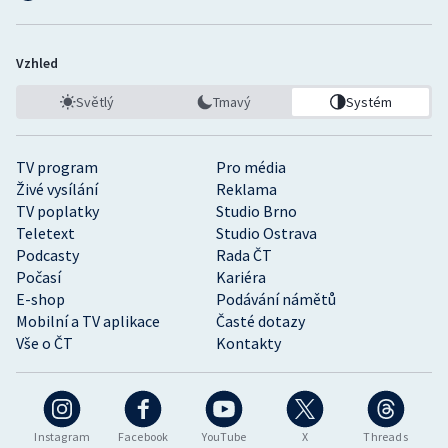
Vzhled
Světlý
Tmavý
Systém
TV program
Pro média
Živé vysílání
Reklama
TV poplatky
Studio Brno
Teletext
Studio Ostrava
Podcasty
Rada ČT
Počasí
Kariéra
E-shop
Podávání námětů
Mobilní a TV aplikace
Časté dotazy
Vše o ČT
Kontakty
Instagram
Facebook
YouTube
X
Threads