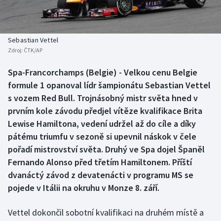
Baseball a softbal
Soutěže
Basketbal
Historické návraty
Sebastian Vettel
Zdroj:
ČTK/AP
Biatlon
Aplikace ČT sport
Spa-Francorchamps (Belgie) - Velkou cenu Belgie
Boby a skeleton
AZ kvíz
formule 1 opanoval lídr šampionátu Sebastian Vettel
s vozem Red Bull. Trojnásobný mistr světa hned v
Box
prvním kole závodu předjel vítěze kvalifikace Brita
Lewise Hamiltona, vedení udržel až do cíle a díky
Curling
pátému triumfu v sezoně si upevnil náskok v čele
pořadí mistrovství světa. Druhý ve Spa dojel Španěl
Dostihy
Fernando Alonso před třetím Hamiltonem. Příští
Florbal
dvanáctý závod z devatenácti v programu MS se
pojede v Itálii na okruhu v Monze 8. září.
Futsal
Vettel dokončil sobotní kvalifikaci na druhém místě a
Golf