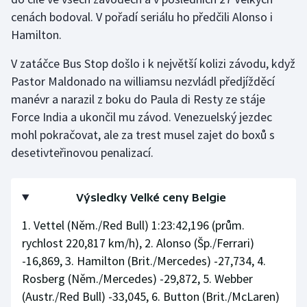
Stolní tenis
cenách bodoval. V pořadí seriálu ho předčili Alonso i
Hamilton.
Triatlon
V zatáčce Bus Stop došlo i k největší kolizi závodu, když
Veslování
Pastor Maldonado na williamsu nezvládl předjížděcí
manévr a narazil z boku do Paula di Resty ze stáje
Vodní slalom
Force India a ukončil mu závod. Venezuelský jezdec
mohl pokračovat, ale za trest musel zajet do boxů s
Volejbal
desetivteřinovou penalizací.
Ostatní
Výsledky Velké ceny Belgie
1. Vettel (Něm./Red Bull) 1:23:42,196 (prům.
rychlost 220,817 km/h), 2. Alonso (Šp./Ferrari)
-16,869, 3. Hamilton (Brit./Mercedes) -27,734, 4.
Rosberg (Něm./Mercedes) -29,872, 5. Webber
(Austr./Red Bull) -33,045, 6. Button (Brit./McLaren)