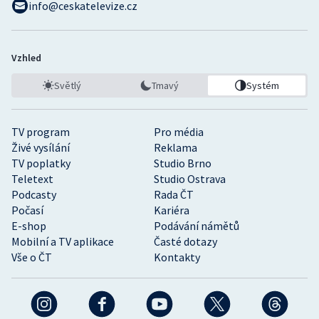
info@ceskatelevize.cz
Vzhled
Světlý
Tmavý
Systém
TV program
Pro média
Živé vysílání
Reklama
TV poplatky
Studio Brno
Teletext
Studio Ostrava
Podcasty
Rada ČT
Počasí
Kariéra
E-shop
Podávání námětů
Mobilní a TV aplikace
Časté dotazy
Vše o ČT
Kontakty