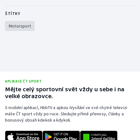
Stolní tenis
ŠTÍTKY
Triatlon
Motorsport
Veslování
Vodní slalom
Volejbal
Ostatní
APLIKACE ČT SPORT
Mějte celý sportovní svět vždy u sebe i na
velké obrazovce.
S mobilní aplikací, HbbTV a apkou iVysílání ve své chytré televizi
máte ČT sport vždy po ruce. Sledujte přímé přenosy, články a
bonusový obsah kdekoli a kdykoli.