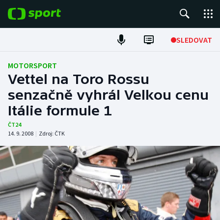
POPULÁRNÍ
SLEDOVAT
Fotbal
MOTORSPORT
Vettel na Toro Rossu
Hokej
senzačně vyhrál Velkou cenu
Itálie formule 1
Tenis
ČT24
Atletika
14. 9. 2008
|
Zdroj:
ČTK
Cyklistika
DALŠÍ SPORTY
Americký fotbal
NEPŘEHLÉDNĚTE