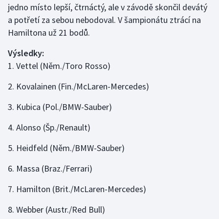
jedno místo lepší, čtrnáctý, ale v závodě skončil devátý
Olympijské hry
a potřetí za sebou nebodoval. V šampionátu ztrácí na
Hamiltona už 21 bodů.
Parasport
Výsledky:
Plavání
1. Vettel (Něm./Toro Rosso)
Plážový volejbal
2. Kovalainen (Fin./McLaren-Mercedes)
3. Kubica (Pol./BMW-Sauber)
Ragby
4. Alonso (Šp./Renault)
Rychlobruslení
5. Heidfeld (Něm./BMW-Sauber)
Rychlostní kanoistika
6. Massa (Braz./Ferrari)
Short track
7. Hamilton (Brit./McLaren-Mercedes)
Sportovní střelba
8. Webber (Austr./Red Bull)