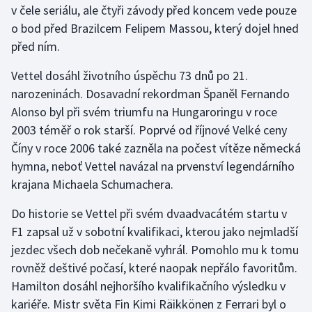
v čele seriálu, ale čtyři závody před koncem vede pouze
o bod před Brazilcem Felipem Massou, který dojel hned
Gymnastika
před ním.
Házená
Vettel dosáhl životního úspěchu 73 dnů po 21.
narozeninách. Dosavadní rekordman Španěl Fernando
Jezdectví
Alonso byl při svém triumfu na Hungaroringu v roce
2003 téměř o rok starší. Poprvé od říjnové Velké ceny
Judo
Číny v roce 2006 také zazněla na počest vítěze německá
hymna, neboť Vettel navázal na prvenství legendárního
Krasobruslení
krajana Michaela Schumachera.
Lezení
Do historie se Vettel při svém dvaadvacátém startu v
F1 zapsal už v sobotní kvalifikaci, kterou jako nejmladší
Lyže a snowboard
jezdec všech dob nečekaně vyhrál. Pomohlo mu k tomu
Moderní pětiboj
rovněž deštivé počasí, které naopak nepřálo favoritům.
Hamilton dosáhl nejhoršího kvalifikačního výsledku v
Motorsport
kariéře. Mistr světa Fin Kimi Räikkönen z Ferrari byl o