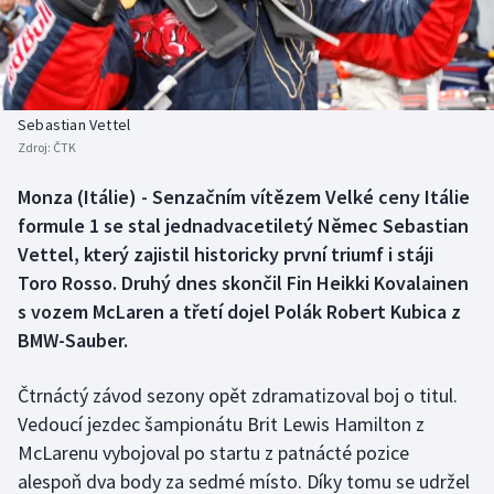
Baseball a softbal
Soutěže
Basketbal
Historické návraty
Biatlon
Aplikace ČT sport
Sebastian Vettel
Zdroj:
ČTK
Boby a skeleton
AZ kvíz
Monza (Itálie) - Senzačním vítězem Velké ceny Itálie
formule 1 se stal jednadvacetiletý Němec Sebastian
Box
Vettel, který zajistil historicky první triumf i stáji
Curling
Toro Rosso. Druhý dnes skončil Fin Heikki Kovalainen
s vozem McLaren a třetí dojel Polák Robert Kubica z
Dostihy
BMW-Sauber.
Florbal
Čtrnáctý závod sezony opět zdramatizoval boj o titul.
Vedoucí jezdec šampionátu Brit Lewis Hamilton z
Futsal
McLarenu vybojoval po startu z patnácté pozice
alespoň dva body za sedmé místo. Díky tomu se udržel
Golf