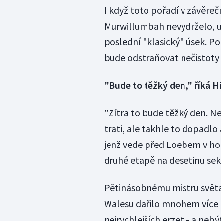
I když toto pořadí v závěre
Murwillumbah nevydrželo, ur
poslední "klasický" úsek. P
bude odstraňovat nečistoty z
"Bude to těžký den," říká H
"Zítra to bude těžký den. Ne
trati, ale takhle to dopadlo
jenž vede před Loebem v hod
druhé etapě na desetinu sek
Pětinásobnému mistru světa
Walesu dařilo mnohem více než
nejrychlejších erzet - a nebý