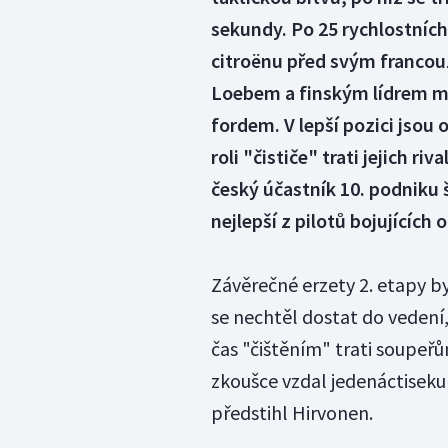
sekundy. Po 25 rychlostníc
citroënu před svým franc
Loebem a finským lídrem m
fordem. V lepší pozici jsou 
roli "čističe" trati jejich r
český účastník 10. podniku 
nejlepší z pilotů bojujících
Závěrečné erzety 2. etapy by
se nechtěl dostat do vedení,
čas "čištěním" trati soupeřů
zkoušce vzdal jedenáctisek
předstihl Hirvonen.