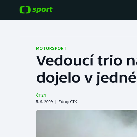
POPULÁRNÍ
DALŠÍ SPORTY
Fotbal
Americký fotbal
MOTORSPORT
Vedoucí trio n
Hokej
Baseball a softbal
dojelo v jedné
Tenis
Basketbal
Atletika
Biatlon
ČT24
5. 9. 2009
|
Zdroj:
ČTK
Cyklistika
Boby a skeleton
Box