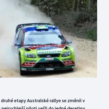
Moderní pětiboj
Triatlon
Motorsport
Veslování
Olympijské hry
Vodní slalom
Parasport
Volejbal
Plavání
Ostatní
Plážový volejbal
r druhé etapy Australské rallye se změnil v
i nejrychlejší piloti vešli do jedné desetiny