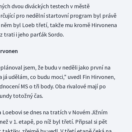
čných dvou diváckých testech v městě
čující pro nedělní startovní program byl právě
o něm byl Loeb třetí, takže mu kromě Hirvonena
 trati i jeho parťák Sordo.
irvonen
plánoval jsem, že budu v neděli jako první na
 a já udělám, co budu moci," uvedl Fin Hirvonen,
nocení MS o tři body. Oba rivalové mají po
undy totožný čas.
 Loebovi se dnes na tratích v Novém Jižním
 v 1. etapě, po níž byl třetí. Připsal si pět
t taktiky, zřejmě by vedl. V třetí etapě čeká na