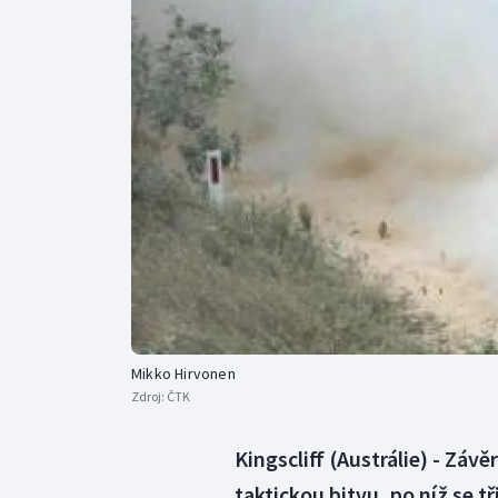
Curling
Dostihy
Florbal
Futsal
Golf
Gymnastika
Mikko Hirvonen
Zdroj:
ČTK
Kingscliff (Austrálie) - Závě
taktickou bitvu, po níž se tř