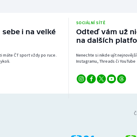
SOCIÁLNÍ SÍTĚ
 sebe i na velké
Odteď vám už nic
na dalších platf
izi máte ČT sport vždy po ruce.
Nenechte si nikde ujít nejnovější
ykoli.
Instagramu, Threads či YouTube 
Č