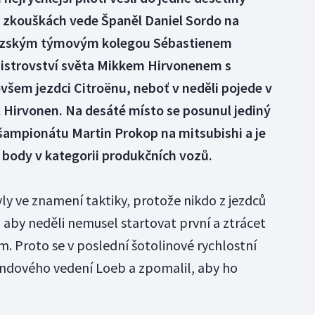
h zkouškách vede Španěl Daniel Sordo na
ouzským týmovým kolegou Sébastienem
istrovství světa Mikkem Hirvonenem s
ovšem jezdci Citroënu, neboť v neděli pojede v
ival Hirvonen. Na desáté místo se posunul jediný
šampionátu Martin Prokop na mitsubishi a je
 o body v kategorii produkčních vozů.
ly ve znamení taktiky, protože nikdo z jezdců
 aby neděli nemusel startovat první a ztrácet
m. Proto se v poslední šotolinové rychlostní
undového vedení Loeb a zpomalil, aby ho