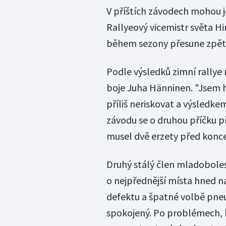
V příštích závodech mohou j
Rallyeový vicemistr světa Hi
během sezony přesune zpět d
Podle výsledků zimní rallye 
boje Juha Hänninen. "Jsem ho
příliš neriskovat a výsledk
závodu se o druhou příčku p
musel dvě erzety před konc
Druhý stálý člen mladoboles
o nejpřednější místa hned na 
defektu a špatné volbě pneu
spokojený. Po problémech, k