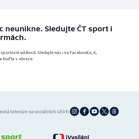
 neunikne. Sledujte ČT sport i
ormách.
 sportovní události. Sledujte nás i na Facebooku, X,
a buďte v obraze.
eská televize na sociálních sítích: