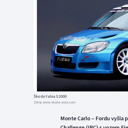
Curling
Dostihy
Florbal
Futsal
Golf
Gymnastika
Škoda Fabia S2000
Zdroj:
www.skoda-auto.com
Monte Carlo – Fordu vyšla 
Challenge (IRC) s vozem Fie