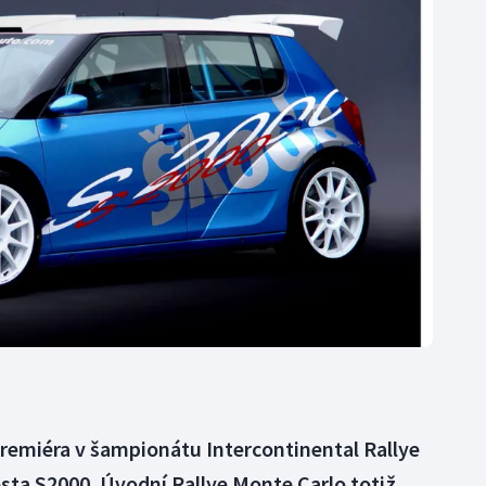
Moderní pětiboj
Triatlon
Motorsport
Veslování
Olympijské hry
Vodní slalom
Parasport
Volejbal
Plavání
Ostatní
Plážový volejbal
premiéra v šampionátu Intercontinental Rallye
sta S2000. Úvodní Rallye Monte Carlo totiž