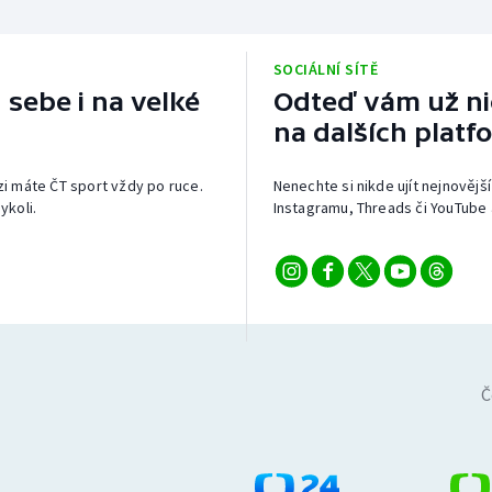
SOCIÁLNÍ SÍTĚ
 sebe i na velké
Odteď vám už nic
na dalších platf
izi máte ČT sport vždy po ruce.
Nenechte si nikde ujít nejnovější
ykoli.
Instagramu, Threads či YouTube 
Č