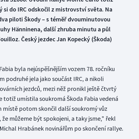
 si do IRC odskočil z mistrovství světa. Na
 dva piloti Škody – s téměř dvouminutovou
Juhy Hänninena, další zhruba minutu a půl
 Vouilloz. Český jezdec Jan Kopecký (Škoda)
, Fabia byla nejúspěšnějším vozem 78. ročníku
em podruhé jela jako součást IRC, a nikoli
 továrních jezdců, mezi něž pronikl ještě čtvrtý
e totiž umístila soukromá Škoda Fabia vedená
místě potom skončil další soukromý vůz
, že můžeme být spokojeni, a taky jsme," řekl
Michal Hrabánek novinářům po skončení rallye.