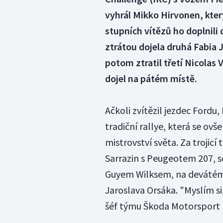
vyhrál Mikko Hirvonen, který
stupních vítězů ho doplnili
ztrátou dojela druhá Fabia 
potom ztratil třetí Nicolas
dojel na pátém místě.
Ačkoli zvítězil jezdec Fordu
tradiční rallye, která se ovš
mistrovství světa. Za trojicí
Sarrazin s Peugeotem 207, s
Guyem Wilksem, na devátém 
Jaroslava Orsáka. "Myslím si
šéf týmu Škoda Motorsport 