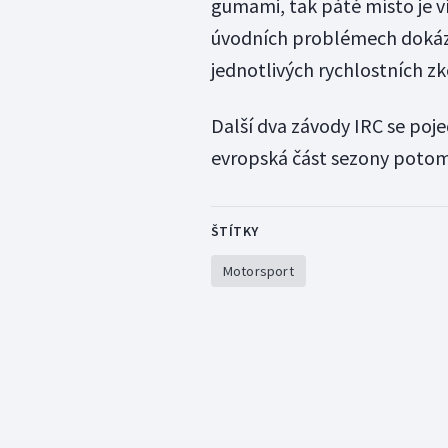
gumami, tak páté místo je ví
úvodních problémech dokázal 
jednotlivých rychlostních z
Další dva závody IRC se pojed
evropská část sezony potom 
ŠTÍTKY
Motorsport