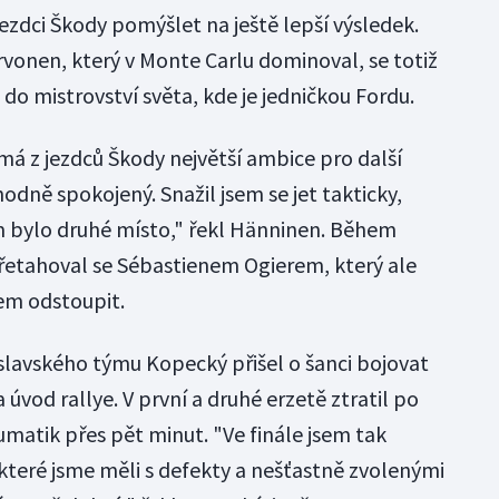
ezdci Škody pomýšlet na ještě lepší výsledek.
rvonen, který v Monte Carlu dominoval, se totiž
o mistrovství světa, kde je jedničkou Fordu.
má z jezdců Škody největší ambice pro další
dně spokojený. Snažil jsem se jet takticky,
em bylo druhé místo," řekl Hänninen. Během
řetahoval se Sébastienem Ogierem, který ale
em odstoupit.
lavského týmu Kopecký přišel o šanci bojovat
úvod rallye. V první a druhé erzetě ztratil po
matik přes pět minut. "Ve finále jsem tak
teré jsme měli s defekty a nešťastně zvolenými