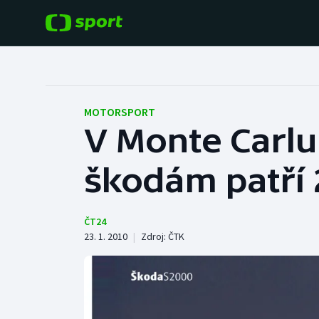
POPULÁRNÍ
DALŠÍ SPORTY
Fotbal
Americký fotbal
MOTORSPORT
V Monte Carlu
Hokej
Baseball a softbal
škodám patří 2
Tenis
Basketbal
Atletika
Biatlon
ČT24
23. 1. 2010
|
Zdroj:
ČTK
Cyklistika
Boby a skeleton
Box