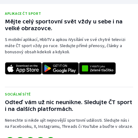
Stolní tenis
APLIKACE ČT SPORT
Triatlon
Mějte celý sportovní svět vždy u sebe i na
velké obrazovce.
Veslování
S mobilní aplikací, HbbTV a apkou iVysílání ve své chytré televizi
máte ČT sport vždy po ruce. Sledujte přímé přenosy, články a
Vodní slalom
bonusový obsah kdekoli a kdykoli.
Volejbal
Ostatní
SOCIÁLNÍ SÍTĚ
Odteď vám už nic neunikne. Sledujte ČT sport
i na dalších platformách.
Nenechte si nikde ujít nejnovější sportovní události. Sledujte nás i
na Facebooku, X, Instagramu, Threads či YouTube a buďte v obraze.