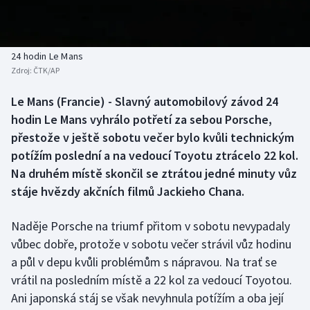
Baseball a softbal
Soutěže
Basketbal
Historické návraty
24 hodin Le Mans
Zdroj:
ČTK/AP
Biatlon
Aplikace ČT sport
Le Mans (Francie) - Slavný automobilový závod 24
Boby a skeleton
AZ kvíz
hodin Le Mans vyhrálo potřetí za sebou Porsche,
přestože v ještě sobotu večer bylo kvůli technickým
Box
potížím poslední a na vedoucí Toyotu ztrácelo 22 kol.
Na druhém místě skončil se ztrátou jedné minuty vůz
Curling
stáje hvězdy akčních filmů Jackieho Chana.
Dostihy
Naděje Porsche na triumf přitom v sobotu nevypadaly
Florbal
vůbec dobře, protože v sobotu večer strávil vůz hodinu
a půl v depu kvůli problémům s nápravou. Na trať se
Futsal
vrátil na posledním místě a 22 kol za vedoucí Toyotou.
Ani japonská stáj se však nevyhnula potížím a oba její
Golf