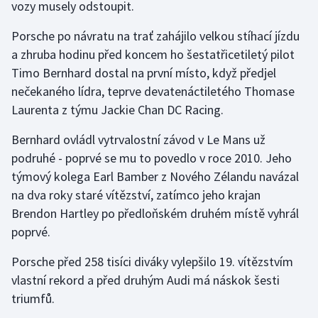
vozy musely odstoupit.
Gymnastika
Porsche po návratu na trať zahájilo velkou stíhací jízdu
a zhruba hodinu před koncem ho šestatřicetiletý pilot
Házená
Timo Bernhard dostal na první místo, když předjel
nečekaného lídra, teprve devatenáctiletého Thomase
Jezdectví
Laurenta z týmu Jackie Chan DC Racing.
Judo
Bernhard ovládl vytrvalostní závod v Le Mans už
podruhé - poprvé se mu to povedlo v roce 2010. Jeho
Krasobruslení
týmový kolega Earl Bamber z Nového Zélandu navázal
na dva roky staré vítězství, zatímco jeho krajan
Lezení
Brendon Hartley po předloňském druhém místě vyhrál
poprvé.
Lyže a snowboard
Porsche před 258 tisíci diváky vylepšilo 19. vítězstvím
Moderní pětiboj
vlastní rekord a před druhým Audi má náskok šesti
triumfů.
Motorsport