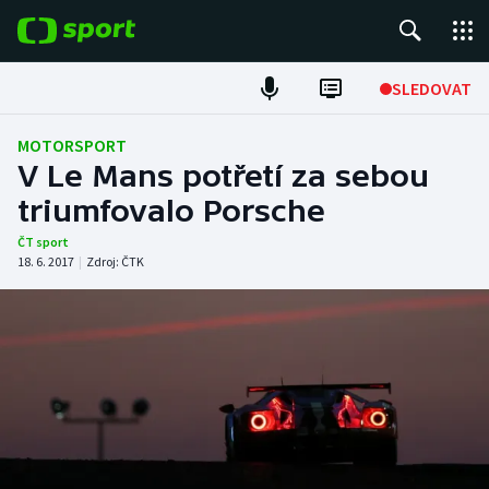
POPULÁRNÍ
SLEDOVAT
Fotbal
MOTORSPORT
V Le Mans potřetí za sebou
Hokej
triumfovalo Porsche
Tenis
ČT sport
18. 6. 2017
|
Zdroj:
ČTK
Atletika
Cyklistika
DALŠÍ SPORTY
Americký fotbal
NEPŘEHLÉDNĚTE