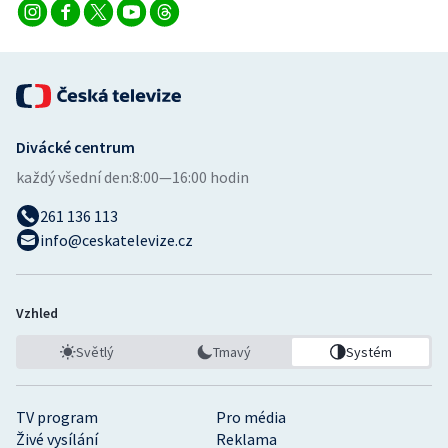
Divácké centrum
každý všední den:
8:00—16:00 hodin
261 136 113
info@ceskatelevize.cz
Vzhled
Světlý
Tmavý
Systém
TV program
Pro média
Živé vysílání
Reklama