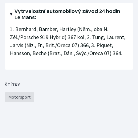
Olympijské hry
Vytrvalostní automobilový závod 24 hodin
Le Mans:
Parasport
1. Bernhard, Bamber, Hartley (Něm., oba N.
Zél./Porsche 919 Hybrid) 367 kol, 2. Tung, Laurent,
Plavání
Jarvis (Niz., Fr., Brit./Oreca 07) 366, 3. Piquet,
Hansson, Beche (Braz., Dán., Švýc./Oreca 07) 364.
Plážový volejbal
Ragby
Rychlobruslení
ŠTÍTKY
Motorsport
Rychlostní kanoistika
Short track
Sportovní střelba