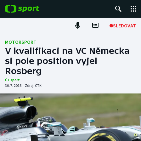
POPULÁRNÍ
SLEDOVAT
Fotbal
MOTORSPORT
V kvalifikaci na VC Německa
Hokej
si pole position vyjel
Rosberg
Tenis
ČT sport
Atletika
30. 7. 2016
|
Zdroj:
ČTK
Cyklistika
DALŠÍ SPORTY
Americký fotbal
NEPŘEHLÉDNĚTE