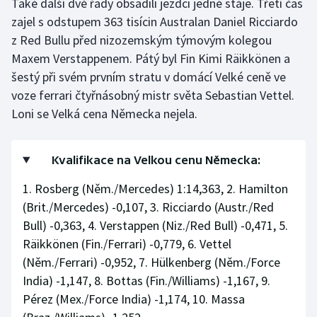
Také další dvě řady obsadili jezdci jedné stáje. Třetí čas
zajel s odstupem 363 tisícin Australan Daniel Ricciardo
Olympijské hry
z Red Bullu před nizozemským týmovým kolegou
Parasport
Maxem Verstappenem. Pátý byl Fin Kimi Räikkönen a
šestý při svém prvním stratu v domácí Velké ceně ve
Plavání
voze ferrari čtyřnásobný mistr světa Sebastian Vettel.
Loni se Velká cena Německa nejela.
Plážový volejbal
Ragby
Kvalifikace na Velkou cenu Německa:
1. Rosberg (Něm./Mercedes) 1:14,363, 2. Hamilton
Rychlobruslení
(Brit./Mercedes) -0,107, 3. Ricciardo (Austr./Red
Bull) -0,363, 4. Verstappen (Niz./Red Bull) -0,471, 5.
Rychlostní kanoistika
Räikkönen (Fin./Ferrari) -0,779, 6. Vettel
Short track
(Něm./Ferrari) -0,952, 7. Hülkenberg (Něm./Force
India) -1,147, 8. Bottas (Fin./Williams) -1,167, 9.
Sportovní střelba
Pérez (Mex./Force India) -1,174, 10. Massa