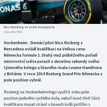
Baseball a softbal
Soutěže
Basketbal
Historické návraty
Biatlon
Aplikace ČT sport
Nico Rosberg ve svém monopostu
Zdroj:
REUTERS
Boby a skeleton
AZ kvíz
Hockenheim - Domácí pilot Nico Rosberg z
Mercedesu ovládl kvalifikaci na Velkou cenu
Box
Německa formule 1. Druhý muž průběžného pořadí
Curling
mistrovství světa porazil o desetinu sekundy svého
týmového kolegu a hlavního rivala Lewise Hamiltona
Dostihy
z Británie. V roce 2014 Rosberg Grand Prix Německa z
pole position vyhrál.
Florbal
Rosberg na Hockenheimringu využil k zisku pole
Futsal
position jediného rychlého kola, neboť úvod třetí části
kvalifikace musel strávit v boxech kvůli potížím s
Golf