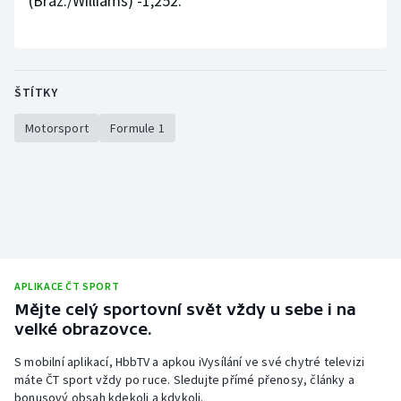
(Braz./Williams) -1,252.
Stolní tenis
Triatlon
ŠTÍTKY
Veslování
Motorsport
Formule 1
Vodní slalom
Volejbal
Ostatní
APLIKACE ČT SPORT
Mějte celý sportovní svět vždy u sebe i na
velké obrazovce.
S mobilní aplikací, HbbTV a apkou iVysílání ve své chytré televizi
máte ČT sport vždy po ruce. Sledujte přímé přenosy, články a
bonusový obsah kdekoli a kdykoli.