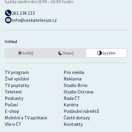
každý všední den:
8:00—16:00 hodin
261 136 113
info@ceskatelevize.cz
Vzhled
Světlý
Tmavý
Systém
TV program
Pro média
Živé vysílání
Reklama
TV poplatky
Studio Brno
Teletext
Studio Ostrava
Podcasty
Rada ČT
Počasí
Kariéra
E-shop
Podávání námětů
Mobilní a TV aplikace
Časté dotazy
Vše o ČT
Kontakty