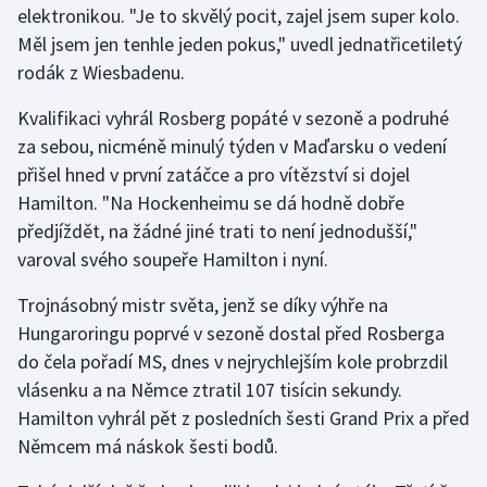
elektronikou. "Je to skvělý pocit, zajel jsem super kolo.
Měl jsem jen tenhle jeden pokus," uvedl jednatřicetiletý
Gymnastika
rodák z Wiesbadenu.
Házená
Kvalifikaci vyhrál Rosberg popáté v sezoně a podruhé
za sebou, nicméně minulý týden v Maďarsku o vedení
Jezdectví
přišel hned v první zatáčce a pro vítězství si dojel
Hamilton. "Na Hockenheimu se dá hodně dobře
Judo
předjíždět, na žádné jiné trati to není jednodušší,"
varoval svého soupeře Hamilton i nyní.
Krasobruslení
Trojnásobný mistr světa, jenž se díky výhře na
Lezení
Hungaroringu poprvé v sezoně dostal před Rosberga
do čela pořadí MS, dnes v nejrychlejším kole probrzdil
Lyže a snowboard
vlásenku a na Němce ztratil 107 tisícin sekundy.
Moderní pětiboj
Hamilton vyhrál pět z posledních šesti Grand Prix a před
Němcem má náskok šesti bodů.
Motorsport