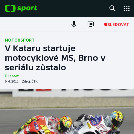
POPULÁRNÍ
SLEDOVAT
Fotbal
MOTORSPORT
V Kataru startuje
Hokej
motocyklové MS, Brno v
seriálu zůstalo
Tenis
ČT sport
Atletika
6. 4. 2012
|
Zdroj:
ČTK
Cyklistika
DALŠÍ SPORTY
Americký fotbal
NEPŘEHLÉDNĚTE