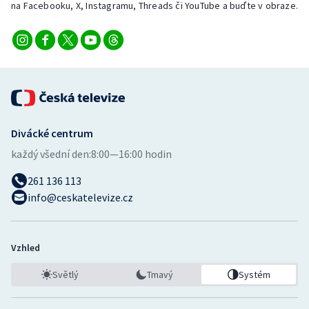
na Facebooku, X, Instagramu, Threads či YouTube a buďte v obraze.
Divácké centrum
každý všední den:
8:00—16:00 hodin
261 136 113
info@ceskatelevize.cz
Vzhled
Světlý
Tmavý
Systém