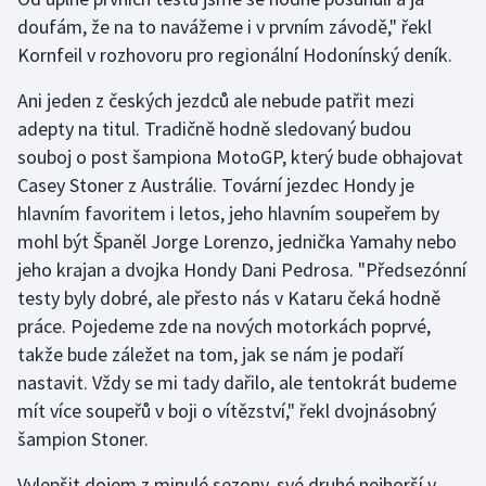
doufám, že na to navážeme i v prvním závodě," řekl
Olympijské hry
Kornfeil v rozhovoru pro regionální Hodonínský deník.
Parasport
Ani jeden z českých jezdců ale nebude patřit mezi
adepty na titul. Tradičně hodně sledovaný budou
Plavání
souboj o post šampiona MotoGP, který bude obhajovat
Casey Stoner z Austrálie. Tovární jezdec Hondy je
Plážový volejbal
hlavním favoritem i letos, jeho hlavním soupeřem by
mohl být Španěl Jorge Lorenzo, jednička Yamahy nebo
Ragby
jeho krajan a dvojka Hondy Dani Pedrosa. "Předsezónní
Rychlobruslení
testy byly dobré, ale přesto nás v Kataru čeká hodně
práce. Pojedeme zde na nových motorkách poprvé,
Rychlostní kanoistika
takže bude záležet na tom, jak se nám je podaří
nastavit. Vždy se mi tady dařilo, ale tentokrát budeme
Short track
mít více soupeřů v boji o vítězství," řekl dvojnásobný
šampion Stoner.
Sportovní střelba
Vylepšit dojem z minulé sezony, své druhé nejhorší v