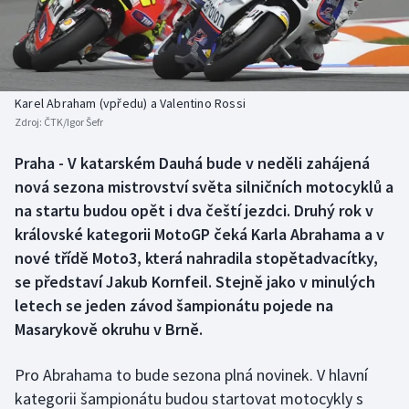
Baseball a softbal
Soutěže
Basketbal
Historické návraty
Biatlon
Aplikace ČT sport
Karel Abraham (vpředu) a Valentino Rossi
Zdroj:
ČTK/Igor Šefr
Boby a skeleton
AZ kvíz
Praha - V katarském Dauhá bude v neděli zahájená
nová sezona mistrovství světa silničních motocyklů a
Box
na startu budou opět i dva čeští jezdci. Druhý rok v
Curling
královské kategorii MotoGP čeká Karla Abrahama a v
nové třídě Moto3, která nahradila stopětadvacítky,
Dostihy
se představí Jakub Kornfeil. Stejně jako v minulých
letech se jeden závod šampionátu pojede na
Florbal
Masarykově okruhu v Brně.
Futsal
Pro Abrahama to bude sezona plná novinek. V hlavní
kategorii šampionátu budou startovat motocykly s
Golf