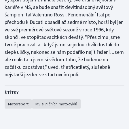
Stolní tenis
kariéře v MS, se bude snažit devítinásobný světový
šampion Ital Valentino Rossi. Fenomenální Ital po
Triatlon
přechodu k Ducati obsadil až sedmé místo, horší byl jen
ve své premiérové světové sezoně v roce 1996, kdy
Veslování
skončil ve stopětadvacítkách devátý. "Přes zimu jsme
tvrdě pracovali a i když jsme se jednu chvíli dostali do
Vodní slalom
slepé uličky, nakonec se nám podařilo najít řešení. Jsem
ale realista a jsem si vědom toho, že budeme na
Volejbal
začátku zaostávat," uvedl třiatřicetiletý, služebně
Ostatní
nejstarší jezdec ve startovním poli.
ŠTÍTKY
Motorsport
MS silničních motocyklů