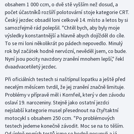
obsahem 1 000 ccm, o dvě stě vyšším než dosud, a
počet účastníků rozšíří polotovární stoje kategorie CRT.
Gymnastika
Český jezdec obsadil loni celkově 14. místo a letos by si
samozřejmě rád polepšil. "Chtěl bych, aby byly moje
Házená
výsledky konstantnější a hlavně abych dojížděl do cíle.
Jezdectví
To se mi loni několikrát po pádech nepovedlo. Minulý
rok byl začátek hodně nervózní, nevěděl jsem, co bude.
Judo
Nyní jsou pocity navzdory zranění mnohem lepší," řekl
dvaadvacetiletý jezdec.
Krasobruslení
Při oficiálních testech si naštípnul lopatku a ještě před
Lezení
necelým měsícem tvrdil, že jej zranění značně limituje.
Problémy v přípravě měl i Kornfeil, který v den závodu
Lyže a snowboard
oslaví 19. narozeniny. Stejně jako ostatní jezdci
nejslabší kategorie musel přesednout na čtyřtaktní
Moderní pětiboj
motocykl s obsahem 250 ccm. "Po problémových
testech jedeme konečně závodit. Moc se na to těším.
Motorsport
Od úplně prvních testů jsme se hodně posunuli a já