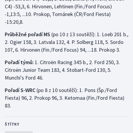
C4) -53,3, 6. Hirvonen, Lehtinen (Fin./Ford Focus)
Olympijské hry
-1,13:5, ...10. Prokop, Tománek (ČR/Ford Fiesta)
-15:20,8.
Parasport
Průběžné pořadí MS
(po 10 z 13 soutěží): 1. Loeb 201 b.,
Plavání
2. Ogier 158, 3. Latvala 132, 4. P. Solberg 118, 5. Sordo
107, 6. Hirvonen (Fin./Ford Focus) 94, ...18. Prokop 3.
Plážový volejbal
Pořadí týmů:
1. Citroën Racing 345 b., 2. Ford 250, 3.
Ragby
Citroën Junior Team 183, 4. Stobart-Ford 130, 5.
Munchi's Ford 46.
Rychlobruslení
Pořadí S-WRC
(po 8 z 10 soutěží): 1. Pons (Šp./Ford
Rychlostní kanoistika
Fiesta) 96, 2. Prokop 96, 3. Ketomaa (Fin./Ford Fiesta)
83.
Short track
Sportovní střelba
ŠTÍTKY