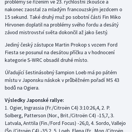
problémy se řízením ve 23. rychlostní zkoušce a
nakonec zaostal za mladým francouzským jezdcem o
Gymnastika
15 sekund. Také druhý muž po sobotní části Fin Miko
Hirvonen doplatil na problémy svého fordu a desátý
Házená
závod mistrovství světa dokončil až jako šestý.
Jezdectví
Jediný český zástupce Martin Prokop s vozem Ford
Fiesta se posunul na desátou příčku a v hodnocení
Judo
kategorie S-WRC obsadil druhé místo.
Krasobruslení
Úřadující šestinásobný šampion Loeb má po pátém
místu v Japonsku náskok v průběžném pořadí MS 43
Lezení
bodů na Ogiera.
Lyže a snowboard
Výsledky Japonské rallye:
1. Ogier, Ingrassia (Fr./Citroën C4) 3:10:26,4, 2. P.
Moderní pětiboj
Solberg, Patterson (Nor., Brit./Citroën C4) -15,7, 3.
Latvala, Anttila (Fin./Ford Focus) -26,0, 4. Sordo, Vallejo
Motorsport
(Šp./Citroën C4) -35,2, 5. Loeb, Elena (Fr., Mon./Citroën