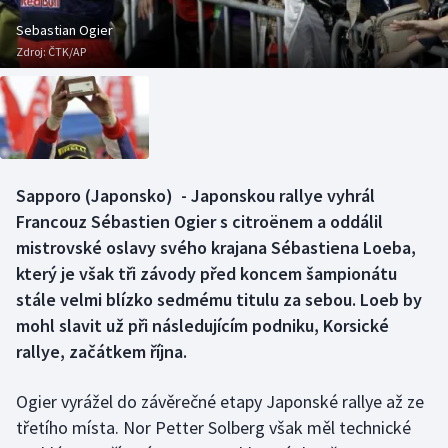
Baseball a softbal
Soutěže
Sebastian Ogier
Zdroj:
ČTK/AP
Basketbal
Historické návraty
Biatlon
Aplikace ČT sport
Boby a skeleton
AZ kvíz
Sapporo (Japonsko) - Japonskou rallye vyhrál
Box
Francouz Sébastien Ogier s citroënem a oddálil
mistrovské oslavy svého krajana Sébastiena Loeba,
Curling
který je však tři závody před koncem šampionátu
stále velmi blízko sedmému titulu za sebou. Loeb by
Dostihy
mohl slavit už při následujícím podniku, Korsické
Florbal
rallye, začátkem října.
Futsal
Ogier vyrážel do závěrečné etapy Japonské rallye až ze
třetího místa. Nor Petter Solberg však měl technické
Golf