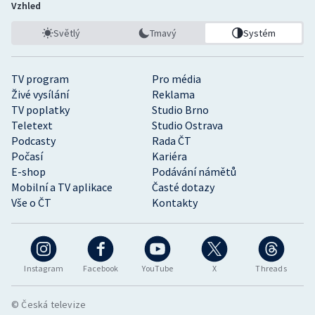
Vzhled
Světlý
Tmavý
Systém
TV program
Pro média
Živé vysílání
Reklama
TV poplatky
Studio Brno
Teletext
Studio Ostrava
Podcasty
Rada ČT
Počasí
Kariéra
E-shop
Podávání námětů
Mobilní a TV aplikace
Časté dotazy
Vše o ČT
Kontakty
Instagram
Facebook
YouTube
X
Threads
© Česká televize