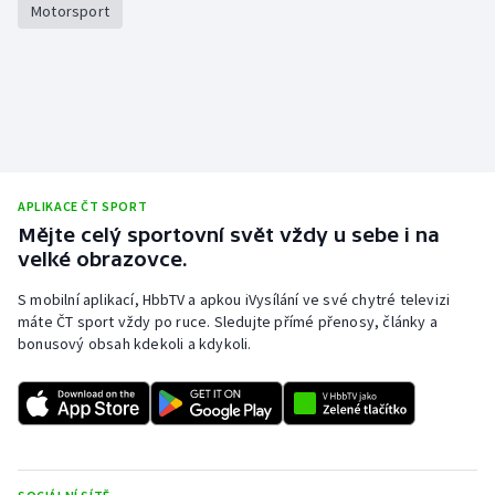
Motorsport
Stolní tenis
Triatlon
Veslování
Vodní slalom
APLIKACE ČT SPORT
Volejbal
Mějte celý sportovní svět vždy u sebe i na
velké obrazovce.
Ostatní
S mobilní aplikací, HbbTV a apkou iVysílání ve své chytré televizi
máte ČT sport vždy po ruce. Sledujte přímé přenosy, články a
bonusový obsah kdekoli a kdykoli.