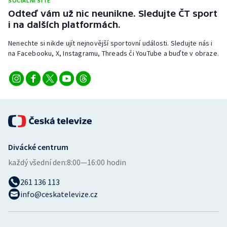
SOCIÁLNÍ SÍTĚ
Odteď vám už nic neunikne. Sledujte ČT sport
i na dalších platformách.
Nenechte si nikde ujít nejnovější sportovní události. Sledujte nás i
na Facebooku, X, Instagramu, Threads či YouTube a buďte v obraze.
Divácké centrum
každý všední den:
8:00—16:00 hodin
261 136 113
info@ceskatelevize.cz