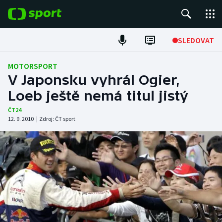
POPULÁRNÍ
SLEDOVAT
Fotbal
MOTORSPORT
V Japonsku vyhrál Ogier,
Hokej
Loeb ještě nemá titul jistý
Tenis
ČT24
12. 9. 2010
|
Zdroj:
ČT sport
Atletika
Cyklistika
DALŠÍ SPORTY
Americký fotbal
NEPŘEHLÉDNĚTE