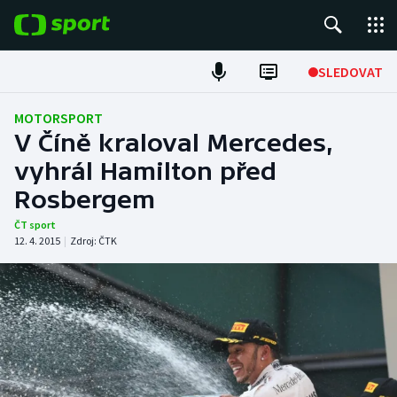
POPULÁRNÍ
SLEDOVAT
Fotbal
MOTORSPORT
V Číně kraloval Mercedes,
Hokej
vyhrál Hamilton před
Rosbergem
Tenis
ČT sport
Atletika
12. 4. 2015
|
Zdroj:
ČTK
Cyklistika
DALŠÍ SPORTY
Americký fotbal
NEPŘEHLÉDNĚTE