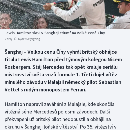
Baseball a softbal
Soutěže
Basketbal
Historické návraty
Biatlon
Aplikace ČT sport
Lewis Hamilton slaví v Šanghaji triumf na Velké ceně Číny
Zdroj:
ČTK/AP/Ke yigong
Boby a skeleton
AZ kvíz
Šanghaj – Velkou cenu Číny vyhrál britský obhájce
titulu Lewis Hamilton před týmovým kolegou Nicem
Box
Rosbergem. Stáj Mercedes tak opět kraluje seriálu
Curling
mistrovství světa vozů formule 1. Třetí dojel vítěz
minulého závodu v Malajsii německý pilot Sebastian
Dostihy
Vettel s rudým monopostem Ferrari.
Florbal
Hamilton napravil zaváhání z Malajsie, kde skončila
vítězná série Mercedesů po osmi závodech. Další
Futsal
překvapení už britský pilot nedopustil a obhájil na
okruhu v Šanghaji loňské vítězství. Po 35. vítězství v
Golf