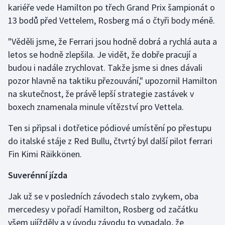
kariéře vede Hamilton po třech Grand Prix šampionát o
13 bodů před Vettelem, Rosberg má o čtyři body méně.
Gymnastika
"Věděli jsme, že Ferrari jsou hodně dobrá a rychlá auta a
Házená
letos se hodně zlepšila. Je vidět, že dobře pracují a
budou i nadále zrychlovat. Takže jsme si dnes dávali
Jezdectví
pozor hlavně na taktiku přezouvání," upozornil Hamilton
na skutečnost, že právě lepší strategie zastávek v
Judo
boxech znamenala minule vítězství pro Vettela.
Krasobruslení
Ten si připsal i dotřetice pódiové umístění po přestupu
do italské stáje z Red Bullu, čtvrtý byl další pilot ferrari
Lezení
Fin Kimi Räikkönen.
Lyže a snowboard
Suverénní jízda
Moderní pětiboj
Jak už se v posledních závodech stalo zvykem, oba
mercedesy v pořadí Hamilton, Rosberg od začátku
Motorsport
všem ujížděly a v úvodu závodu to vypadalo, že