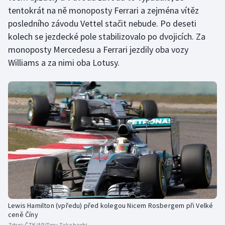
tentokrát na ně monoposty Ferrari a zejména vítěz
Olympijské hry
posledního závodu Vettel stačit nebude. Po deseti
kolech se jezdecké pole stabilizovalo po dvojicích. Za
Parasport
monoposty Mercedesu a Ferrari jezdily oba vozy
Williams a za nimi oba Lotusy.
Plavání
Plážový volejbal
Ragby
Rychlobruslení
Rychlostní kanoistika
Short track
Lewis Hamilton (vpředu) před kolegou Nicem Rosbergem při Velké
Sportovní střelba
ceně Číny
Zdroj:
ČTK/AP/Toru Takahashi