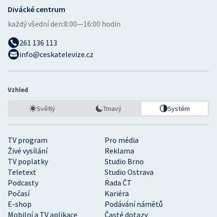
Divácké centrum
každý všední den:
8:00—16:00 hodin
261 136 113
info@ceskatelevize.cz
Vzhled
Světlý
Tmavý
Systém
TV program
Pro média
Živé vysílání
Reklama
TV poplatky
Studio Brno
Teletext
Studio Ostrava
Podcasty
Rada ČT
Počasí
Kariéra
E-shop
Podávání námětů
Mobilní a TV aplikace
Časté dotazy