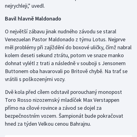
nejrychleji," uvedl.
Bavil hlavně Maldonado
O největší zábavu jinak nudného závodu se staral
Venezuelan Pastor Maldonado z týmu Lotus. Nejprve
měl problémy při zajíždění do boxové uličky, čímž nabral
kolem deseti sekund ztrátu, potom ve snaze manko
dohnat vylétl z trati a následně v souboji s Jensonem
Buttonem oba havarovali po Britově chybě. Na trať se
vrátili s poškozenými vozy.
Dvě kola před cílem odstavil porouchaný monopost
Toro Rosso nizozemský mladíček Max Verstappen
přímo na cílové rovince a závod se dojel za
bezpečnostním vozem. Šampionát bude pokračovat
hned za týden Velkou cenou Bahrajnu.