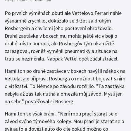
Stolní tenis
Po prvních výměnách obutí ale Vettelovo Ferrari náhle
Triatlon
významně zrychlilo, dokázalo se držet za druhým
Rosbergem a chvílemi jeho postavení ohrožovalo.
Veslování
Druhá zastávka v boxech mu mohla ještě víc v boji o
druhé místo pomoci, ale Rosbergův tým okamžitě
Vodní slalom
zareagoval, rovněž vyměnil pneumatiky a situace na
trati se nezměnila. Naopak Vettel opět začal ztrácel.
Volejbal
Hamilton po druhé zastávce v boxech navýšil náskok na
Ostatní
Vettela, ale připravil Rosberga o možnost bojovat s ním
o vítězství. To Němce po závodu rozčílilo. "Ta zastávka
nebyla až zas tak nutná a omezila můj závod. Myslí jen
na sebe," postěžoval si Rosberg.
Hamilton se však bránil. "Není mou prací starat se o
závod svého týmového kolegy. Mou prací je starat se o
své auto a dovézt auto do cíle pokud možno co