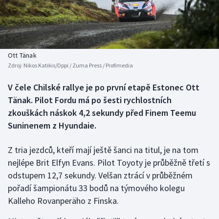
Baseball a softbal
Soutěže
Basketbal
Historické návraty
Biatlon
Aplikace ČT sport
Ott Tänak
Zdroj:
Nikos Katikis/Dppi / Zuma Press / Profimedia
Boby a skeleton
AZ kvíz
V čele Chilské rallye je po první etapě Estonec Ott
Tänak. Pilot Fordu má po šesti rychlostních
Box
zkouškách náskok 4,2 sekundy před Finem Teemu
Curling
Suninenem z Hyundaie.
Dostihy
Z tria jezdců, kteří mají ještě šanci na titul, je na tom
nejlépe Brit Elfyn Evans. Pilot Toyoty je průběžně třetí s
Florbal
odstupem 12,7 sekundy. Velšan ztrácí v průběžném
pořadí šampionátu 33 bodů na týmového kolegu
Futsal
Kalleho Rovanperäho z Finska.
Golf