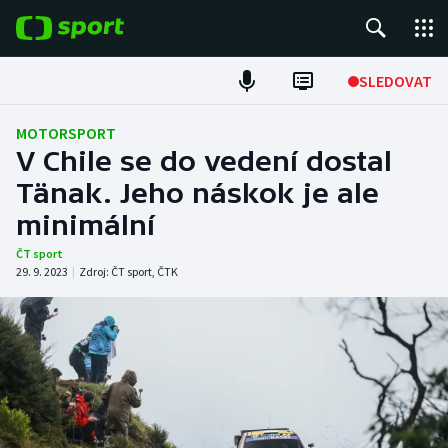
POPULÁRNÍ
SLEDOVAT
Fotbal
MOTORSPORT
V Chile se do vedení dostal
Hokej
Tänak. Jeho náskok je ale
minimální
Tenis
ČT sport
Atletika
29. 9. 2023
|
Zdroj:
ČT sport
,
ČTK
Cyklistika
DALŠÍ SPORTY
Americký fotbal
NEPŘEHLÉDNĚTE