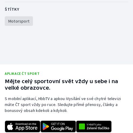
Olympijské hry
ŠTÍTKY
Motorsport
Parasport
Plavání
Plážový volejbal
Ragby
APLIKACE ČT SPORT
Rychlobruslení
Mějte celý sportovní svět vždy u sebe i na
velké obrazovce.
Rychlostní kanoistika
S mobilní aplikací, HbbTV a apkou iVysílání ve své chytré televizi
máte ČT sport vždy po ruce. Sledujte přímé přenosy, články a
Short track
bonusový obsah kdekoli a kdykoli.
Sportovní střelba