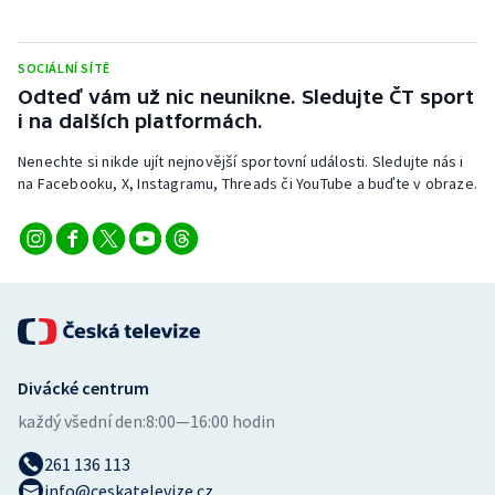
Stolní tenis
Triatlon
SOCIÁLNÍ SÍTĚ
Odteď vám už nic neunikne. Sledujte ČT sport
i na dalších platformách.
Veslování
Nenechte si nikde ujít nejnovější sportovní události. Sledujte nás i
Vodní slalom
na Facebooku, X, Instagramu, Threads či YouTube a buďte v obraze.
Volejbal
Ostatní
Divácké centrum
každý všední den:
8:00—16:00 hodin
261 136 113
info@ceskatelevize.cz