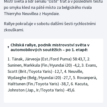
Mistr světa a lídr seriálu "čistil" trať a v posledním testu
po smyku klesl na páté místo za belgického rivala
Gymnastika
Thierryho Neuvillea z Huyndaie.
Házená
Rallye pokračuje v sobotu dalšími šesti rychlostními
zkouškami.
Jezdectví
Chilská rallye, podnik mistrovství světa v
Judo
automobilových soutěžích – po 1. etapě:
Krasobruslení
1. Tänak, Järveoja (Est./Ford Puma) 58:43,7, 2.
Suninen, Markkula (Fin./Hyundai i20) -4,2, 3. Evans,
Lezení
Scott (Brit./Toyota Yaris) -12,7, 4. Neuville,
Wydaeghe (Belg./Hyundai i20) -27,7, 5. Rovanperä,
Lyže a snowboard
Halttunen (Fin./Toyota Yaris) -38,7, 6. Kacuta,
Johnston (Jap., Ir./Toyota Yaris) -45,6.
Moderní pětiboj
Motorsport