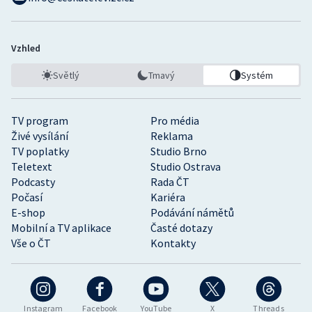
Vzhled
Světlý
Tmavý
Systém
TV program
Pro média
Živé vysílání
Reklama
TV poplatky
Studio Brno
Teletext
Studio Ostrava
Podcasty
Rada ČT
Počasí
Kariéra
E-shop
Podávání námětů
Mobilní a TV aplikace
Časté dotazy
Vše o ČT
Kontakty
Instagram
Facebook
YouTube
X
Threads