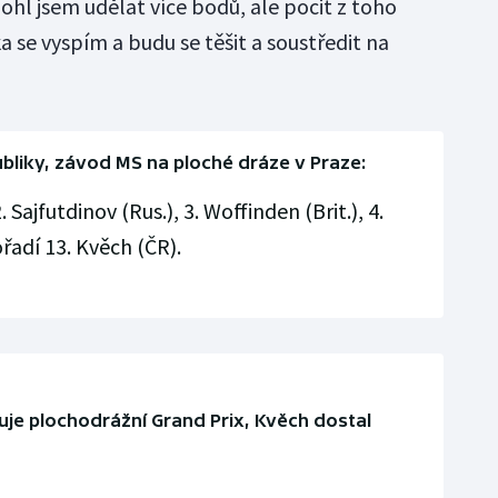
ohl jsem udělat více bodů, ale pocit z toho
 se vyspím a budu se těšit a soustředit na
bliky, závod MS na ploché dráze v Praze:
. Sajfutdinov (Rus.), 3. Woffinden (Brit.), 4.
ořadí 13. Kvěch (ČR).
je plochodrážní Grand Prix, Kvěch dostal