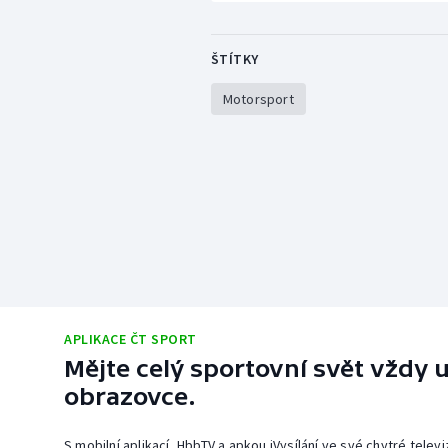
ŠTÍTKY
Motorsport
APLIKACE ČT SPORT
Mějte celý sportovní svět vždy u
obrazovce.
S mobilní aplikací, HbbTV a apkou iVysílání ve své chytré telev