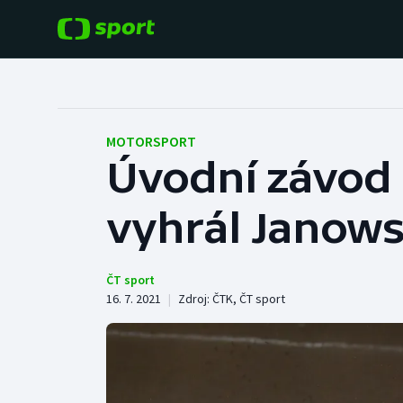
POPULÁRNÍ
DALŠÍ SPORTY
Fotbal
Americký fotbal
MOTORSPORT
Úvodní závod 
Hokej
Baseball a softbal
vyhrál Janowsk
Tenis
Basketbal
Atletika
Biatlon
ČT sport
16. 7. 2021
|
Zdroj:
ČTK
,
ČT sport
Cyklistika
Boby a skeleton
Box