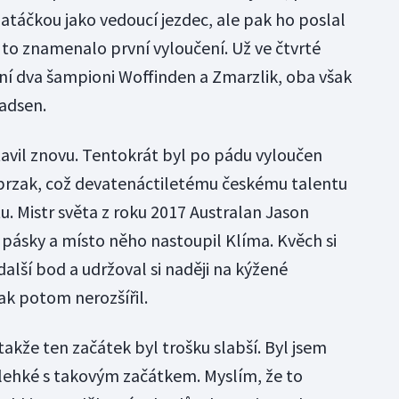
atáčkou jako vedoucí jezdec, ale pak ho poslal
 to znamenalo první vyloučení. Už ve čtvrté
dní dva šampioni Woffinden a Zmarzlik, oba však
adsen.
tavil znovu. Tentokrát byl po pádu vyloučen
sprzak, což devatenáctiletému českému talentu
tu. Mistr světa z roku 2017 Australan Jason
 pásky a místo něho nastoupil Klíma. Kvěch si
další bod a udržoval si naději na kýžené
šak potom nerozšířil.
takže ten začátek byl trošku slabší. Byl jsem
o lehké s takovým začátkem. Myslím, že to