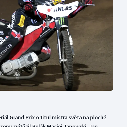
Moderní pětiboj
Triatlon
Motorsport
Veslování
Olympijské hry
Vodní slalom
Parasport
Volejbal
Plavání
Ostatní
Plážový volejbal
iál Grand Prix o titul mistra světa na ploché
zony zvítězil Polák Maciej Janowski. Jan