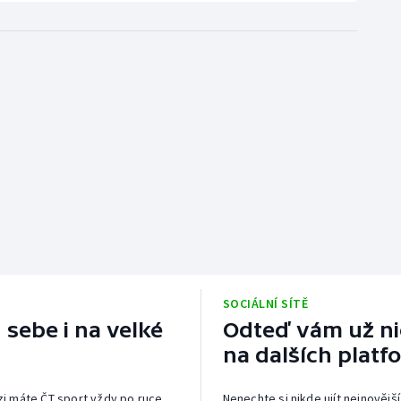
SOCIÁLNÍ SÍTĚ
 sebe i na velké
Odteď vám už nic
na dalších platf
izi máte ČT sport vždy po ruce.
Nenechte si nikde ujít nejnovější