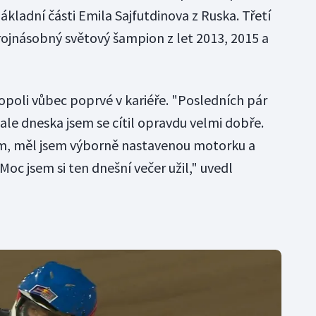
kladní části Emila Sajfutdinova z Ruska. Třetí
trojnásobný světový šampion z let 2013, 2015 a
opoli vůbec poprvé v kariéře. "Posledních pár
 ale dneska jsem se cítil opravdu velmi dobře.
ým, měl jsem výborně nastavenou motorku a
 Moc jsem si ten dnešní večer užil," uvedl