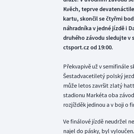
Kvěch, teprve devatenáctile
kartu, skončil se čtyřmi bod
náhradníka v jedné jízdě i D
druhého závodu sledujte v 
ctsport.cz od 19:00.
Překvapivě už v semifinále s
Šestadvacetiletý polský jezd
může letos završit zlatý ha
stadionu Markéta oba závody
rozjížděk jedinou a v boji o
Ve finálové jízdě neudržel n
najel do pásky, byl vylouče