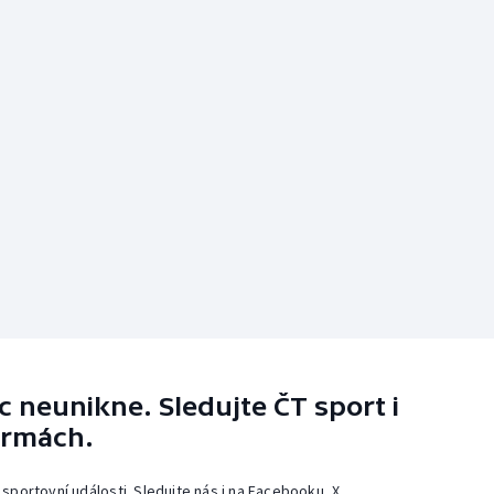
 neunikne. Sledujte ČT sport i
ormách.
 sportovní události. Sledujte nás i na Facebooku, X,