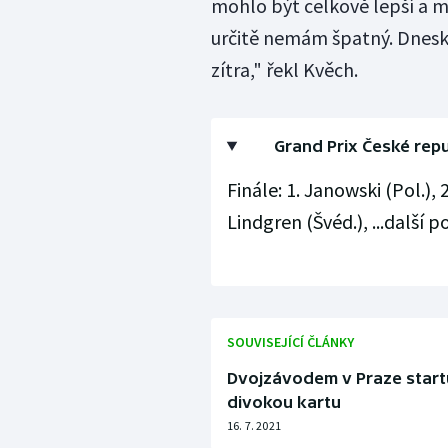
mohlo být celkově lepší a m
určitě nemám špatný. Dneska
zítra," řekl Kvěch.
Grand Prix České repu
Finále: 1. Janowski (Pol.), 2
Lindgren (Švéd.), ...další p
SOUVISEJÍCÍ ČLÁNKY
Dvojzávodem v Praze startu
divokou kartu
16. 7. 2021