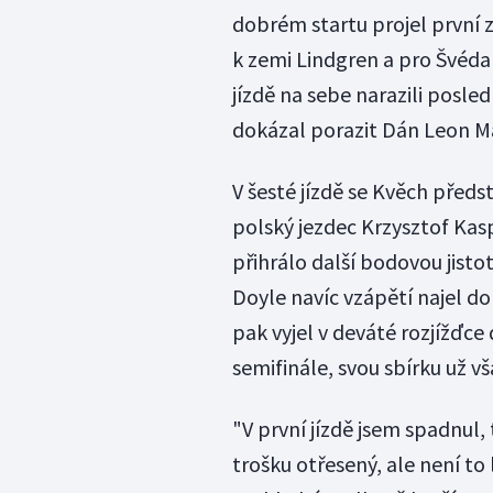
dobrém startu projel první z
k zemi Lindgren a pro Švéda
jízdě na sebe narazili posle
dokázal porazit Dán Leon M
V šesté jízdě se Kvěch předs
polský jezdec Krzysztof Ka
přihrálo další bodovou jisto
Doyle navíc vzápětí najel do
pak vyjel v deváté rozjížďce 
semifinále, svou sbírku už v
"V první jízdě jsem spadnul, 
trošku otřesený, ale není t