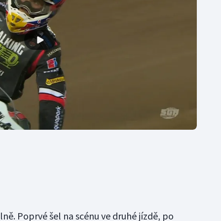
ně. Poprvé šel na scénu ve druhé jízdě, po