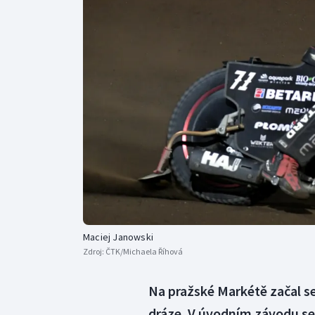
Curling
Dostihy
Florbal
Futsal
Golf
Gymnastika
Maciej Janowski
Zdroj:
ČTK/Michaela Říhová
Na pražské Markétě začal ser
dráze. V úvodním závodu se