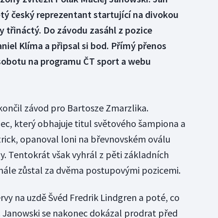
tý český reprezentant startující na divokou
y třináctý. Do závodu zasáhl z pozice
aniel Klíma a připsal si bod. Přímý přenos
sobotu na programu ČT sport a webu
končil závod pro Bartosze Zmarzlika.
ec, který obhajuje titul světového šampiona a
ttrick, opanoval loni na břevnovském oválu
. Tentokrát však vyhrál z pěti základních
 finále zůstal za dvěma postupovými pozicemi.
ervy na uzdě Švéd Fredrik Lindgren a poté, co
n. Janowski se nakonec dokázal prodrat před