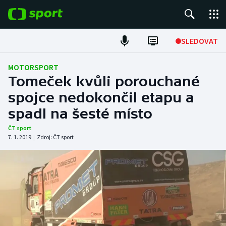
POPULÁRNÍ
SLEDOVAT
Fotbal
MOTORSPORT
Tomeček kvůli porouchané
Hokej
spojce nedokončil etapu a
spadl na šesté místo
Tenis
ČT sport
Atletika
7. 1. 2019
|
Zdroj:
ČT sport
Cyklistika
DALŠÍ SPORTY
Americký fotbal
NEPŘEHLÉDNĚTE