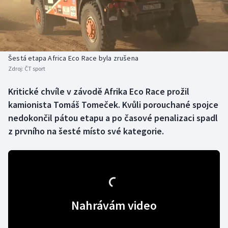
Baseball a softbal
Soutěže
Basketbal
Historické návraty
Biatlon
Aplikace ČT sport
Šestá etapa Africa Eco Race byla zrušena
Zdroj:
ČT sport
Boby a skeleton
AZ kvíz
Kritické chvíle v závodě Afrika Eco Race prožil
kamionista Tomáš Tomeček. Kvůli porouchané spojce
Box
nedokončil pátou etapu a po časové penalizaci spadl
Curling
z prvního na šesté místo své kategorie.
Dostihy
Florbal
Futsal
Nahrávám video
Golf