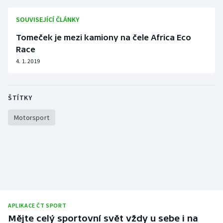
Olympijské hry
SOUVISEJÍCÍ ČLÁNKY
Tomeček je mezi kamiony na čele Africa Eco
Parasport
Race
4. 1. 2019
Plavání
Plážový volejbal
ŠTÍTKY
Ragby
Motorsport
Rychlobruslení
Rychlostní kanoistika
Short track
Sportovní střelba
APLIKACE ČT SPORT
Mějte celý sportovní svět vždy u sebe i na