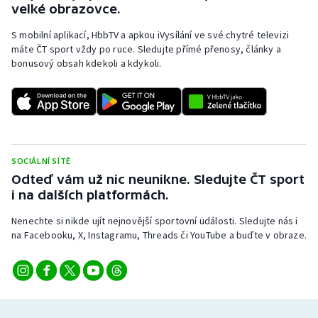
velké obrazovce.
Stolní tenis
S mobilní aplikací, HbbTV a apkou iVysílání ve své chytré televizi
Triatlon
máte ČT sport vždy po ruce. Sledujte přímé přenosy, články a
bonusový obsah kdekoli a kdykoli.
Veslování
Vodní slalom
Volejbal
SOCIÁLNÍ SÍTĚ
Odteď vám už nic neunikne. Sledujte ČT sport
Ostatní
i na dalších platformách.
Nenechte si nikde ujít nejnovější sportovní události. Sledujte nás i
na Facebooku, X, Instagramu, Threads či YouTube a buďte v obraze.