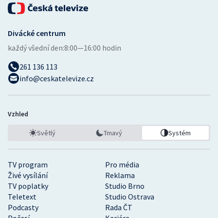
Divácké centrum
každý všední den:
8:00—16:00 hodin
261 136 113
info@ceskatelevize.cz
Vzhled
Světlý
Tmavý
Systém
TV program
Pro média
Živé vysílání
Reklama
TV poplatky
Studio Brno
Teletext
Studio Ostrava
Podcasty
Rada ČT
Počasí
Kariéra