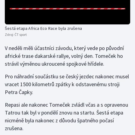
Gymnastika
Házená
Šestá etapa Africa Eco Race byla zrušena
Zdroj:
ČT sport
Jezdectví
V neděli měli účastníci závodu, který vede po původní
africké trase dakarské rallye, volný den. Tomeček ho
Judo
strávil výměnou ukroucené spojkové hřídele.
Krasobruslení
Pro náhradní součástku se český jezdec nakonec musel
vracet 1500 kilometrů zpátky k odstavenému stroji
Lezení
Petra Čapky.
Lyže a snowboard
Repasi ale nakonec Tomeček zvládl včas a s opravenou
Tatrou tak byl v pondělí znovu na startu. Šestá etapa
Moderní pětiboj
nicméně byla nakonec z důvodu špatného počasí
zrušena.
Motorsport