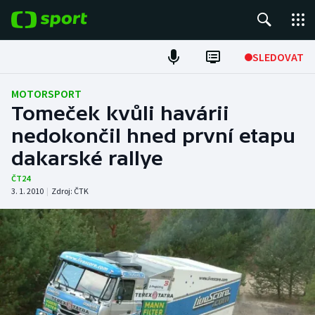
POPULÁRNÍ
SLEDOVAT
Fotbal
MOTORSPORT
Tomeček kvůli havárii
Hokej
nedokončil hned první etapu
dakarské rallye
Tenis
ČT24
Atletika
3. 1. 2010
|
Zdroj:
ČTK
Cyklistika
DALŠÍ SPORTY
Americký fotbal
NEPŘEHLÉDNĚTE