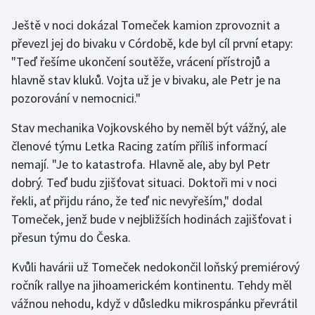
Olympijské hry
Ještě v noci dokázal Tomeček kamion zprovoznit a
převezl jej do bivaku v Córdobě, kde byl cíl první etapy:
Parasport
"Teď řešíme ukončení soutěže, vrácení přístrojů a
hlavně stav kluků. Vojta už je v bivaku, ale Petr je na
Plavání
pozorování v nemocnici."
Plážový volejbal
Stav mechanika Vojkovského by neměl být vážný, ale
členové týmu Letka Racing zatím příliš informací
Ragby
nemají. "Je to katastrofa. Hlavně ale, aby byl Petr
dobrý. Teď budu zjišťovat situaci. Doktoři mi v noci
Rychlobruslení
řekli, ať přijdu ráno, že teď nic nevyřeším," dodal
Tomeček, jenž bude v nejbližších hodinách zajišťovat i
Rychlostní kanoistika
přesun týmu do Česka.
Short track
Kvůli havárii už Tomeček nedokončil loňský premiérový
ročník rallye na jihoamerickém kontinentu. Tehdy měl
Sportovní střelba
vážnou nehodu, když v důsledku mikrospánku převrátil