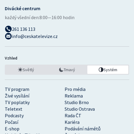
Divácké centrum
každý všední den:
8:00—16:00 hodin
261 136 113
info@ceskatelevize.cz
Vzhled
Světlý
Tmavý
Systém
TV program
Pro média
Živé vysílání
Reklama
TV poplatky
Studio Brno
Teletext
Studio Ostrava
Podcasty
Rada ČT
Počasí
Kariéra
E-shop
Podávání námětů