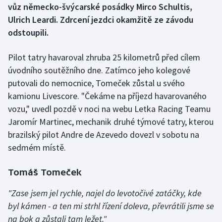
vůz německo-švýcarské posádky Mirco Schultis,
Ulrich Leardi. Zdrcení jezdci okamžitě ze závodu
Gymnastika
odstoupili.
Házená
Pilot tatry havaroval zhruba 25 kilometrů před cílem
úvodního soutěžního dne. Zatímco jeho kolegové
Jezdectví
putovali do nemocnice, Tomeček zůstal u svého
Judo
kamionu Livescore. "Čekáme na příjezd havarovaného
vozu," uvedl pozdě v noci na webu Letka Racing Teamu
Krasobruslení
Jaromír Martinec, mechanik druhé týmové tatry, kterou
brazilský pilot Andre de Azevedo dovezl v sobotu na
Lezení
sedmém místě.
Lyže a snowboard
Tomáš Tomeček
Moderní pětiboj
"Zase jsem jel rychle, najel do levotočivé zatáčky, kde
byl kámen - a ten mi strhl řízení doleva, převrátili jsme se
Motorsport
na bok a zůstali tam ležet."