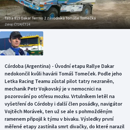
Baseball a softbal
Soutěže
Basketbal
Historické návraty
Tatra 815 Dakar Terrno 2 závodníka Tomáše Tomečka
Zdroj:
ČT24/ČT24
Biatlon
Aplikace ČT sport
Boby a skeleton
AZ kvíz
Box
Córdoba (Argentina) - Úvodní etapu Rallye Dakar
nedokončil kvůli havárii Tomáš Tomeček. Podle jeho
Curling
Letka Racing Teamu zůstal pilot tatry nezraněn,
Dostihy
mechanik Petr Vojkovský je v nemocnici na
pozorování po otřesu mozku. Vrtulníkem letěl na
Florbal
vyšetření do Córdoby i další člen posádky, navigátor
Vojtěch Morávek, ten už se ale s pohmožděným
Futsal
ramenem připojil k týmu v bivaku. Výsledky první
měřené etapy zastínila smrt divačky, do které narazil
Golf