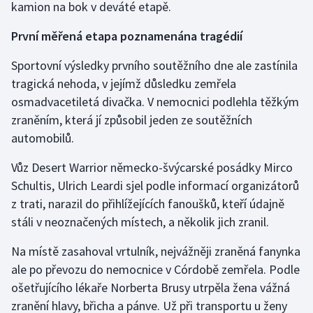
kamion na bok v deváté etapě.
Stolní tenis
První měřená etapa poznamenána tragédií
Triatlon
Sportovní výsledky prvního soutěžního dne ale zastínila
Veslování
tragická nehoda, v jejímž důsledku zemřela
osmadvacetiletá divačka. V nemocnici podlehla těžkým
Vodní slalom
zraněním, která jí způsobil jeden ze soutěžních
automobilů.
Volejbal
Vůz Desert Warrior německo-švýcarské posádky Mirco
Ostatní
Schultis, Ulrich Leardi sjel podle informací organizátorů
z trati, narazil do přihlížejících fanoušků, kteří údajně
stáli v neoznačených místech, a několik jich zranil.
Na místě zasahoval vrtulník, nejvážněji zraněná fanynka
ale po převozu do nemocnice v Córdobě zemřela. Podle
ošetřujícího lékaře Norberta Brusy utrpěla žena vážná
zranění hlavy, břicha a pánve. Už při transportu u ženy