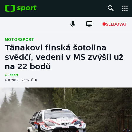
POPULÁRNÍ
SLEDOVAT
Fotbal
MOTORSPORT
Tänakovi finská šotolina
Hokej
svědčí, vedení v MS zvýšil už
na 22 bodů
Tenis
ČT sport
Atletika
4. 8. 2019
|
Zdroj:
ČTK
Cyklistika
DALŠÍ SPORTY
Americký fotbal
NEPŘEHLÉDNĚTE