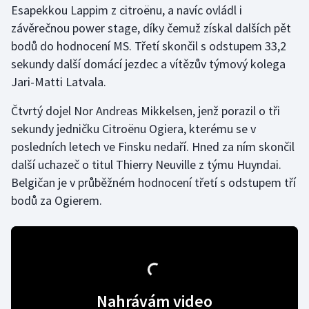
Esapekkou Lappim z citroënu, a navíc ovládl i
závěrečnou power stage, díky čemuž získal dalších pět
Gymnastika
bodů do hodnocení MS. Třetí skončil s odstupem 33,2
sekundy další domácí jezdec a vítězův týmový kolega
Házená
Jari-Matti Latvala.
Jezdectví
Čtvrtý dojel Nor Andreas Mikkelsen, jenž porazil o tři
sekundy jedničku Citroënu Ogiera, kterému se v
Judo
posledních letech ve Finsku nedaří. Hned za ním skončil
další uchazeč o titul Thierry Neuville z týmu Huyndai.
Krasobruslení
Belgičan je v průběžném hodnocení třetí s odstupem tří
Lezení
bodů za Ogierem.
Lyže a snowboard
Moderní pětiboj
Motorsport
Nahrávám video