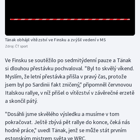
Olympijské hry
Parasport
Plavání
Tänak obhájil vítězství ve Finsku a zvýšil vedení v MS
Zdroj:
ČT sport
Plážový volejbal
Ve Finsku se soutěžilo po sedmitýdenní pauze a Tänak
si dlouhou přestávku pochvaloval. "Byl to skvělý víkend.
Ragby
Myslím, že letní přestávka přišla v pravý čas, protože
jsem byl po Sardinii fakt zničený," připomněl červnovou
Rychlobruslení
Italskou rallye, v níž přišel o vítězství v závěrečné erzetě
Rychlostní kanoistika
a skončil pátý.
"Dosáhli jsme skvělého výsledku a musíme v tom
Short track
pokračovat. Ještě zbývá pět rallye do konce, čeká nás
Sportovní střelba
hodně práce," uvedl Tänak, jenž se může stát prvním
estonským mistrem světa ve WRC.