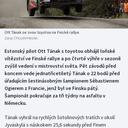
Baseball a softbal
Soutěže
Basketbal
Historické návraty
Biatlon
Aplikace ČT sport
Ott Tänak se svou toyotou na Finské rallye
Zdroj:
ČTK/LEHTIKUVA
Boby a skeleton
AZ kvíz
Estonský pilot Ott Tänak s toyotou obhájil loňské
vítězství ve Finské rallye a po čtvrté výhře v sezoně
Box
zvýšil vedení v mistrovství světa. Pět závodů před
Curling
koncem vede jednatřicetiletý Tänak o 22 bodů před
úřadujícím šestinásobným šampionem Sébastienem
Dostihy
Ogierem z Francie, jenž byl ve Finsku pátý.
Šampionát pokračuje za tři týdny na asfaltu v
Florbal
Německu.
Futsal
Tänak vyhrál na rychlých šotolinových tratích v okolí
Jyväskylä s náskokem 25,6 sekundy před Finem
Golf