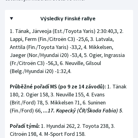
Stolní tenis
Výsledky Finské rallye
Triatlon
1. Tänak, Järveoja (Est./Toyota Yaris) 2:30:40,3, 2.
Veslování
Lappi, Ferm (Fin./Citroën C3) -25,6, 3. Latvala,
Anttila (Fin./Toyota Yaris) -33,2, 4. Mikkelsen,
Vodní slalom
Jaeger (Nor./Hyundai i20) -53,4, 5. Ogier, Ingrassia
(Fr./Citroën C3) -56,3, 6. Neuville, Gilsoul
Volejbal
(Belg./Hyundai i20) -1:32,4.
Ostatní
Průběžné pořadí MS (po 9 ze 14 závodů):
1. Tänak
180, 2. Ogier 158, 3. Neuville 155, 4. Evans
(Brit./Ford) 78, 5. Mikkelsen 71, 6. Suninen
(Fin./Ford) 66,
...17. Kopecký (ČR/Škoda Fabia) 5
.
Pořadí týmů:
1. Hyundai 262, 2. Toyota 238, 3.
Citroën 198, 4. M-Sport Ford 158.