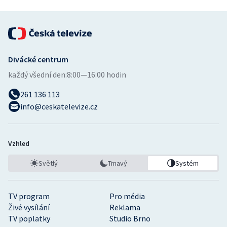
Divácké centrum
každý všední den:
8:00—16:00 hodin
261 136 113
info@ceskatelevize.cz
Vzhled
Světlý
Tmavý
Systém
TV program
Pro média
Živé vysílání
Reklama
TV poplatky
Studio Brno