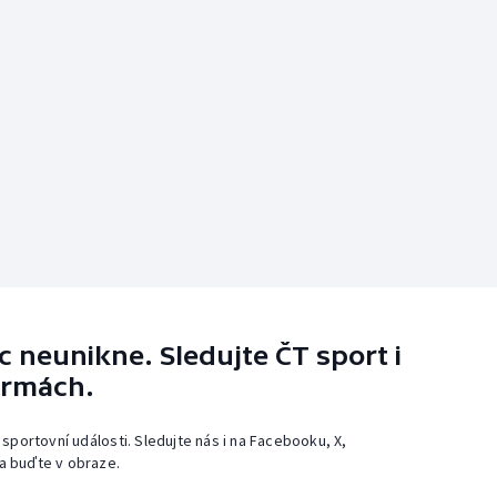
 neunikne. Sledujte ČT sport i
ormách.
 sportovní události. Sledujte nás i na Facebooku, X,
a buďte v obraze.