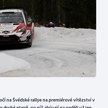
Moderní pětiboj
Triatlon
Motorsport
Veslování
Olympijské hry
Vodní slalom
Parasport
Volejbal
Plavání
Ostatní
Plážový volejbal
očí na Švédské rallye na premiérové vítězství v
 druhé etapě, po níž zbývají na neděli už jen