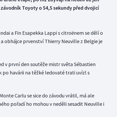
e závodník Toyoty o 54,5 sekundy před dvojicí
ndai a Fin Esapekka Lappi s citroënem se dělí o
a obhájce prvenství Thierry Neuville z Belgie je
ed v první den soutěže mistr světa Sébastien
k po havárii na těžké ledovaté trati uvízl s
.
 Monte Carlu se sice do závodu vrátil, má ale
ého pořadí ho mohou v neděli sesadit Neuville i