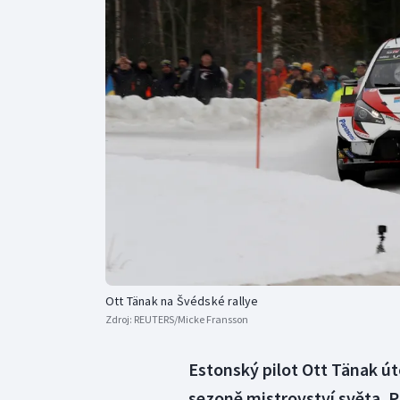
Curling
Dostihy
Florbal
Futsal
Golf
Gymnastika
Ott Tänak na Švédské rallye
Zdroj:
REUTERS/Micke Fransson
Estonský pilot Ott Tänak út
sezoně mistrovství světa. Po