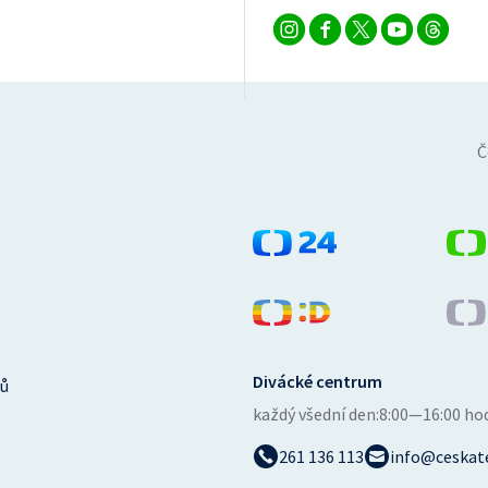
Č
Divácké centrum
ů
každý všední den:
8:00—16:00 ho
261 136 113
info@ceskate