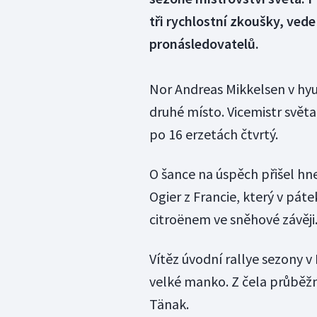
tři rychlostní zkoušky, ved
pronásledovatelů.
Nor Andreas Mikkelsen v hyu
druhé místo. Vicemistr světa 
po 16 erzetách čtvrtý.
O šance na úspěch přišel hn
Ogier z Francie, který v páte
citroënem ve sněhové závěji
Vítěz úvodní rallye sezony v
velké manko. Z čela průběžn
Tänak.