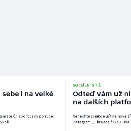
SOCIÁLNÍ SÍTĚ
 sebe i na velké
Odteď vám už nic
na dalších platf
izi máte ČT sport vždy po ruce.
Nenechte si nikde ujít nejnovější
ykoli.
Instagramu, Threads či YouTube 