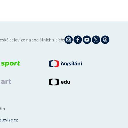
eská televize na sociálních sítích:
din
levize.cz