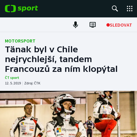
POPULÁRNÍ
SLEDOVAT
Fotbal
MOTORSPORT
Tänak byl v Chile
Hokej
nejrychlejší, tandem
Francouzů za ním klopýtal
Tenis
ČT sport
Atletika
12. 5. 2019
|
Zdroj:
ČTK
Cyklistika
DALŠÍ SPORTY
Americký fotbal
NEPŘEHLÉDNĚTE