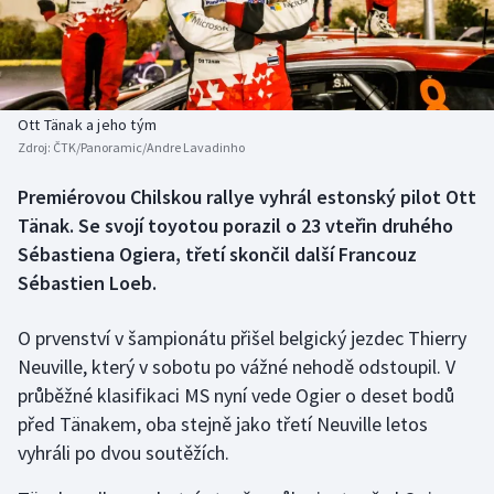
Baseball a softbal
Soutěže
Basketbal
Historické návraty
Biatlon
Aplikace ČT sport
Ott Tänak a jeho tým
Zdroj:
ČTK/Panoramic/Andre Lavadinho
Boby a skeleton
AZ kvíz
Premiérovou Chilskou rallye vyhrál estonský pilot Ott
Tänak. Se svojí toyotou porazil o 23 vteřin druhého
Box
Sébastiena Ogiera, třetí skončil další Francouz
Curling
Sébastien Loeb.
Dostihy
O prvenství v šampionátu přišel belgický jezdec Thierry
Neuville, který v sobotu po vážné nehodě odstoupil. V
Florbal
průběžné klasifikaci MS nyní vede Ogier o deset bodů
před Tänakem, oba stejně jako třetí Neuville letos
Futsal
vyhráli po dvou soutěžích.
Golf