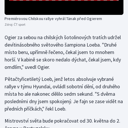
Olympijské hry
Premiérovou Chilskou rallye vyhrál Tänak před Ogierem
Parasport
Zdroj:
ČT sport
Plavání
Ogier za sebou na chilských šotolinových tratích udržel
devítinásobného světového šampiona Loeba. "Druhé
Plážový volejbal
místo beru, upřímně řečeno, čekal jsem to mnohem
horší. V kabině se skoro nedalo dýchat, čekal jsem, kdy
Ragby
omdlím," uvedl Ogier.
Rychlobruslení
Pětačtyřicetiletý Loeb, jenž letos absolvuje vybrané
rallye v týmu Hyundai, ovládl sobotní dění, od druhého
Rychlostní kanoistika
místa ho ale nakonec dělilo sedm sekund. "S dvěma
posledními dny jsem spokojený. Je fajn se zase vidět na
Short track
předních příčkách," řekl Loeb.
Sportovní střelba
Mistrovství světa bude pokračovat od 30. května do 2.