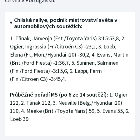
června v Portugalsku.
Stolní tenis
Triatlon
Chilská rallye, podnik mistrovství světa v
automobilových soutěžích:
Veslování
1. Tänak, Järveoja (Est./Toyota Yaris) 3:15:53,8, 2.
Ogier, Ingrassia (Fr./Citroën C3) -23,1, 3. Loeb,
Vodní slalom
Elena (Fr., Mon./Hyundai i20) -30,2, 4. Evans, Martin
(Brit./Ford Fiesta) -1:36,7, 5. Suninen, Salminen
Volejbal
(Fin./Ford Fiesta) -3:15,6, 6. Lappi, Ferm
(Fin./Citroën C3) -3:45,4.
Ostatní
Průběžné pořadí MS (po 6 ze 14 soutěží):
1. Ogier
122, 2. Tänak 112, 3. Neuville (Belg./Hyundai i20)
110, 4. Meeke (Brit./Toyota Yaris) 59, 5. Evans 55, 6.
Loeb 39.