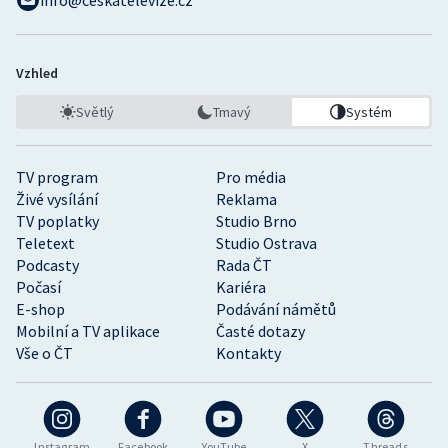
info@ceskatelevize.cz
Vzhled
Světlý
Tmavý
Systém
TV program
Pro média
Živé vysílání
Reklama
TV poplatky
Studio Brno
Teletext
Studio Ostrava
Podcasty
Rada ČT
Počasí
Kariéra
E-shop
Podávání námětů
Mobilní a TV aplikace
Časté dotazy
Vše o ČT
Kontakty
Instagram
Facebook
YouTube
X
Threads