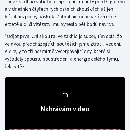
Tänak vedl po sobotní etapě o půl minuty před Ogierem
a v dnešních čtyřech rychlostních zkouškách už jen
Gymnastika
hlídal bezpečný náskok. Zabral nicméně v závěrečné
erzetě a dílčí vítězství mu vyneslo pět bodů navrch.
Házená
"Odjet první Chilskou rallye takhle je super, tím spíš, že
Jezdectví
ve dvou předcházejících soutěžích jsme ztratili vedení.
Ale byly to tři nesmírně vyčerpávající dny, které si
Judo
vyžádaly spoustu soustředění a energie celého týmu,"
řekl vítěz.
Krasobruslení
Lezení
Lyže a snowboard
Nahrávám video
Moderní pětiboj
Motorsport