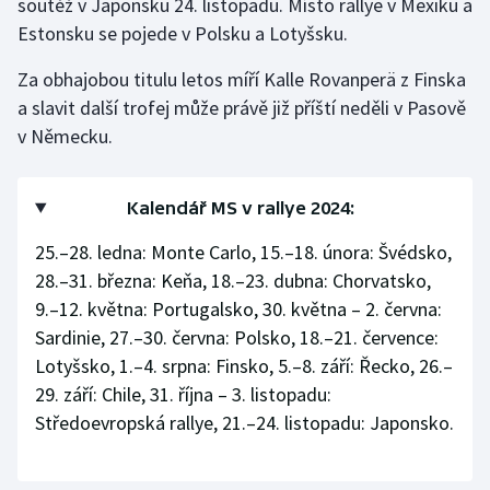
soutěž v Japonsku 24. listopadu. Místo rallye v Mexiku a
Estonsku se pojede v Polsku a Lotyšsku.
Olympijské hry
Za obhajobou titulu letos míří Kalle Rovanperä z Finska
Parasport
a slavit další trofej může právě již příští neděli v Pasově
v Německu.
Plavání
Plážový volejbal
Kalendář MS v rallye 2024:
Ragby
25.–28. ledna: Monte Carlo, 15.–18. února: Švédsko,
28.–31. března: Keňa, 18.–23. dubna: Chorvatsko,
Rychlobruslení
9.–12. května: Portugalsko, 30. května – 2. června:
Sardinie, 27.–30. června: Polsko, 18.–21. července:
Rychlostní kanoistika
Lotyšsko, 1.–4. srpna: Finsko, 5.–8. září: Řecko, 26.–
29. září: Chile, 31. října – 3. listopadu:
Short track
Středoevropská rallye, 21.–24. listopadu: Japonsko.
Sportovní střelba