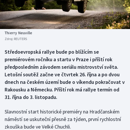
Baseball a softbal
Soutěže
Basketbal
Historické návraty
Biatlon
Aplikace ČT sport
Thierry Neuville
Zdroj:
REUTERS
Boby a skeleton
AZ kvíz
Středoevropská rallye bude po blížícím se
premiérovém ročníku a startu v Praze i příští rok
Box
předposledním závodem seriálu mistrovství světa.
Curling
Letošní soutěž začne ve čtvrtek 26. října a po dvou
dnech na českém území bude o víkendu pokračovat v
Dostihy
Rakousku a Německu. Příští rok má rallye termín od
31. října do 3. listopadu.
Florbal
Slavnostní start historické premiéry na Hradčanském
Futsal
náměstí se uskuteční přesně za týden, první rychlostní
zkouška bude ve Velké Chuchli.
Golf