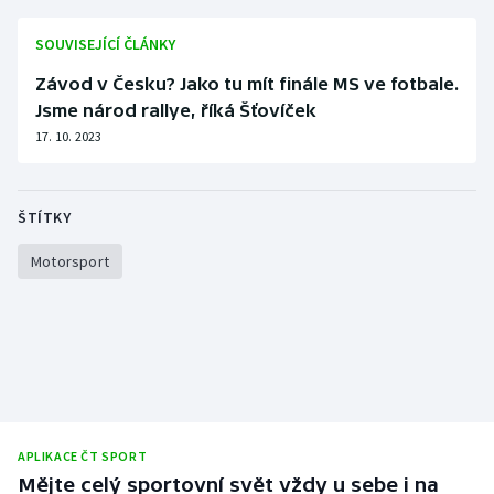
Stolní tenis
SOUVISEJÍCÍ ČLÁNKY
Triatlon
Závod v Česku? Jako tu mít finále MS ve fotbale.
Jsme národ rallye, říká Šťovíček
Veslování
17. 10. 2023
Vodní slalom
ŠTÍTKY
Volejbal
Motorsport
Ostatní
APLIKACE ČT SPORT
Mějte celý sportovní svět vždy u sebe i na