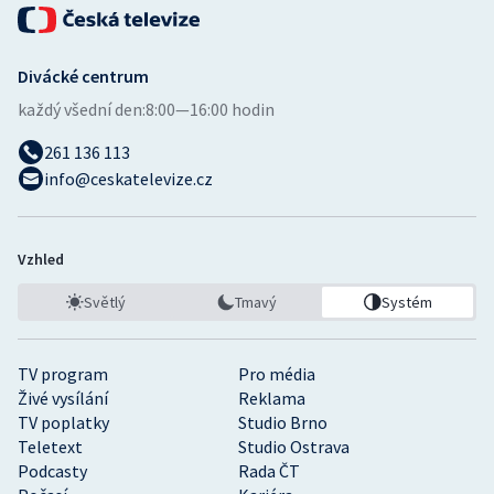
Divácké centrum
každý všední den:
8:00—16:00 hodin
261 136 113
info@ceskatelevize.cz
Vzhled
Světlý
Tmavý
Systém
TV program
Pro média
Živé vysílání
Reklama
TV poplatky
Studio Brno
Teletext
Studio Ostrava
Podcasty
Rada ČT