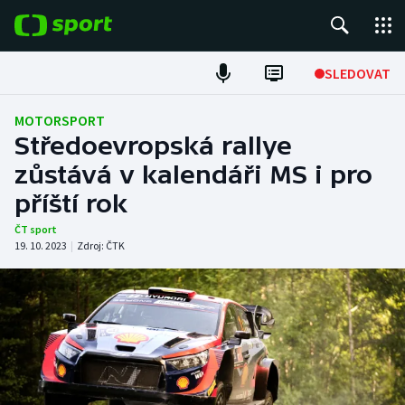
POPULÁRNÍ
SLEDOVAT
Fotbal
MOTORSPORT
Středoevropská rallye
Hokej
zůstává v kalendáři MS i pro
příští rok
Tenis
ČT sport
Atletika
19. 10. 2023
|
Zdroj:
ČTK
Cyklistika
DALŠÍ SPORTY
Americký fotbal
NEPŘEHLÉDNĚTE