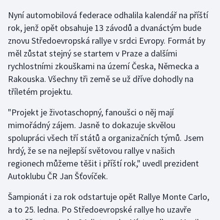
Nyní automobilová federace odhalila kalendář na příští
Gymnastika
rok, jenž opět obsahuje 13 závodů a dvanáctým bude
znovu Středoevropská rallye v srdci Evropy. Formát by
Házená
měl zůstat stejný se startem v Praze a dalšími
rychlostními zkouškami na území Česka, Německa a
Jezdectví
Rakouska. Všechny tři země se už dříve dohodly na
tříletém projektu.
Judo
"Projekt je životaschopný, fanoušci o něj mají
Krasobruslení
mimořádný zájem. Jasně to dokazuje skvělou
spolupráci všech tří států a organizačních týmů. Jsem
Lezení
hrdý, že se na nejlepší světovou rallye v našich
regionech můžeme těšit i příští rok," uvedl prezident
Lyže a snowboard
Autoklubu ČR Jan Šťovíček.
Moderní pětiboj
Šampionát i za rok odstartuje opět Rallye Monte Carlo,
a to 25. ledna. Po Středoevropské rallye ho uzavře
Motorsport