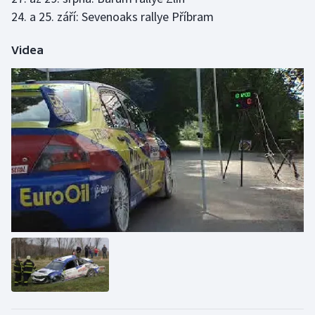
24. a 25. září: Sevenoaks rallye Příbram
Videa