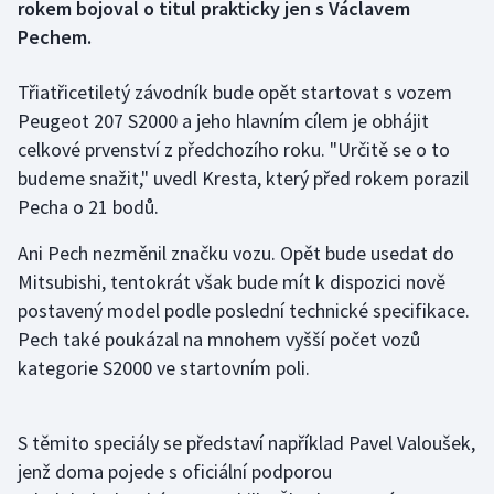
rokem bojoval o titul prakticky jen s Václavem
Pechem.
Gymnastika
Třiatřicetiletý závodník bude opět startovat s vozem
Házená
Peugeot 207 S2000 a jeho hlavním cílem je obhájit
celkové prvenství z předchozího roku. "Určitě se o to
Jezdectví
budeme snažit," uvedl Kresta, který před rokem porazil
Pecha o 21 bodů.
Judo
Ani Pech nezměnil značku vozu. Opět bude usedat do
Krasobruslení
Mitsubishi, tentokrát však bude mít k dispozici nově
postavený model podle poslední technické specifikace.
Lezení
Pech také poukázal na mnohem vyšší počet vozů
kategorie S2000 ve startovním poli.
Lyže a snowboard
Moderní pětiboj
S těmito speciály se představí například Pavel Valoušek,
jenž doma pojede s oficiální podporou
Motorsport