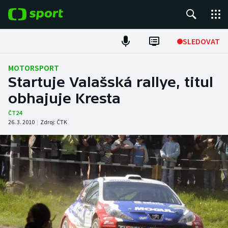
POPULÁRNÍ
SLEDOVAT
Fotbal
MOTORSPORT
Startuje Valašská rallye, titul
Hokej
obhajuje Kresta
Tenis
ČT24
26. 3. 2010
|
Zdroj:
ČTK
Atletika
Cyklistika
DALŠÍ SPORTY
Americký fotbal
NEPŘEHLÉDNĚTE