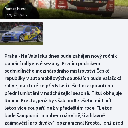
Baseball a softbal
Soutěže
Roman Kresta
Zdroj:
ČTK/ČTK
Basketbal
Historické návraty
Biatlon
Aplikace ČT sport
Boby a skeleton
AZ kvíz
Praha - Na Valašsku dnes bude zahájen nový ročník
Box
domácí rallyeové sezony. Prvním podnikem
sedmidílného mezinárodního mistrovství České
Curling
republiky v automobilových soutěžích bude Valašská
rallye, na které se představí i všichni aspiranti na
Dostihy
přední umístění v nadcházející sezoně. Titul obhajuje
Florbal
Roman Kresta, jenž by však podle všeho měl mít
letos více soupeřů než v předešlém roce. "Letos
Futsal
bude šampionát mnohem náročnější a hlavně
zajímavější pro diváky," poznamenal Kresta, jenž před
Golf