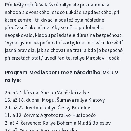
Stolní tenis
Předešlý ročník Valašské rallye ale poznamenala
nehoda slovenského jezdce Lukáše Lapdavského, při
Triatlon
které zemřeli tři diváci a soutěž byla následně
předčasně ukončena. Aby se něco podobného
Veslování
neopakovalo, kladou pořadatelé důraz na bezpečnost.
"Vydali jsme bezpečnostní karty, kde se diváci dozvědí
Vodní slalom
jasná pravidla, jak se chovat na trati a kde je bezpečné
při erzetách stát," uvedl ředitel rallye Miroslav Hošák.
Volejbal
Program Mediasport mezinárodního MČR v
Ostatní
rallye:
26. a 27. března: Sheron Valašská rallye
16. až 18. dubna: Mogul Šumava rallye Klatovy
20. až 22. května: Rallye Český Krumlov
11. a 12. června: Agrotec rallye Hustopeče
2. až 4. července: Rallye Bohemia Mladá Boleslav
27. až 29. srpna: Barum rallye Zlín