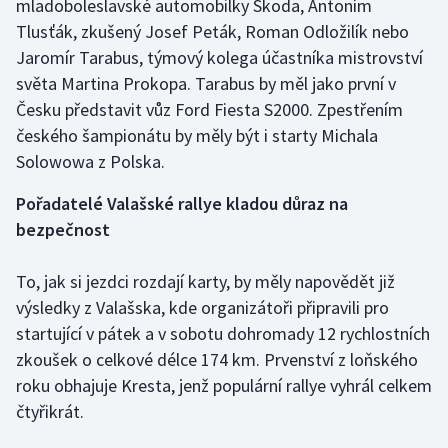
mladoboleslavské automobilky Škoda, Antoním
Olympijské hry
Tlusťák, zkušený Josef Peták, Roman Odložilík nebo
Jaromír Tarabus, týmový kolega účastníka mistrovství
Parasport
světa Martina Prokopa. Tarabus by měl jako první v
Česku představit vůz Ford Fiesta S2000. Zpestřením
Plavání
českého šampionátu by měly být i starty Michala
Solowowa z Polska.
Plážový volejbal
Pořadatelé Valašské rallye kladou důraz na
Ragby
bezpečnost
Rychlobruslení
To, jak si jezdci rozdají karty, by měly napovědět již
výsledky z Valašska, kde organizátoři připravili pro
Rychlostní kanoistika
startující v pátek a v sobotu dohromady 12 rychlostních
zkoušek o celkové délce 174 km. Prvenství z loňského
Short track
roku obhajuje Kresta, jenž populární rallye vyhrál celkem
čtyřikrát.
Sportovní střelba