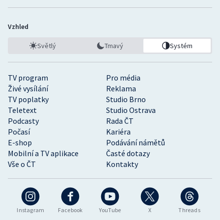
Vzhled
Světlý
Tmavý
Systém
TV program
Pro média
Živé vysílání
Reklama
TV poplatky
Studio Brno
Teletext
Studio Ostrava
Podcasty
Rada ČT
Počasí
Kariéra
E-shop
Podávání námětů
Mobilní a TV aplikace
Časté dotazy
Vše o ČT
Kontakty
Instagram
Facebook
YouTube
X
Threads