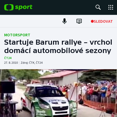
POPULÁRNÍ
SLEDOVAT
Fotbal
MOTORSPORT
Startuje Barum rallye – vrchol
Hokej
domácí automobilové sezony
Tenis
ČT24
27. 8. 2010
|
Zdroj:
ČTK
,
ČT24
Atletika
Cyklistika
DALŠÍ SPORTY
Americký fotbal
NEPŘEHLÉDNĚTE