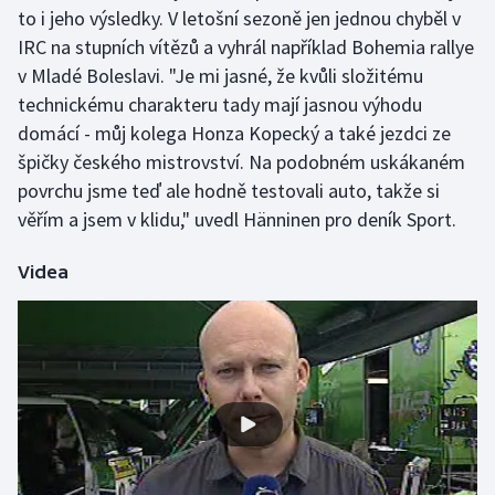
to i jeho výsledky. V letošní sezoně jen jednou chyběl v
Olympijské hry
IRC na stupních vítězů a vyhrál například Bohemia rallye
v Mladé Boleslavi. "Je mi jasné, že kvůli složitému
Parasport
technickému charakteru tady mají jasnou výhodu
domácí - můj kolega Honza Kopecký a také jezdci ze
Plavání
špičky českého mistrovství. Na podobném uskákaném
povrchu jsme teď ale hodně testovali auto, takže si
Plážový volejbal
věřím a jsem v klidu," uvedl Hänninen pro deník Sport.
Ragby
Videa
Rychlobruslení
Rychlostní kanoistika
Short track
Sportovní střelba