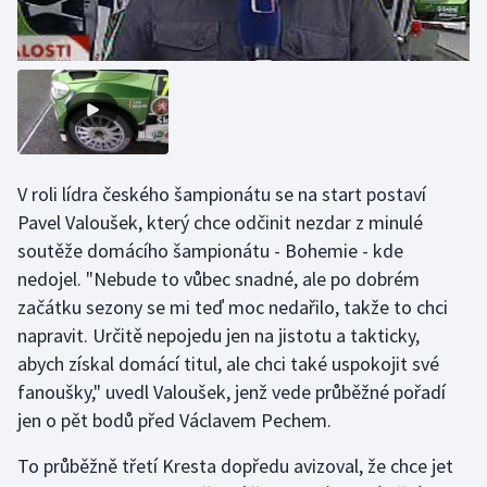
Stolní tenis
Triatlon
Veslování
Vodní slalom
V roli lídra českého šampionátu se na start postaví
Pavel Valoušek, který chce odčinit nezdar z minulé
Volejbal
soutěže domácího šampionátu - Bohemie - kde
Ostatní
nedojel. "Nebude to vůbec snadné, ale po dobrém
začátku sezony se mi teď moc nedařilo, takže to chci
napravit. Určitě nepojedu jen na jistotu a takticky,
abych získal domácí titul, ale chci také uspokojit své
fanoušky," uvedl Valoušek, jenž vede průběžné pořadí
jen o pět bodů před Václavem Pechem.
To průběžně třetí Kresta dopředu avizoval, že chce jet