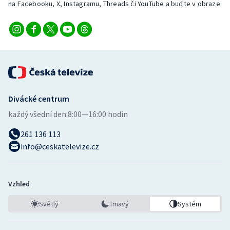
na Facebooku, X, Instagramu, Threads či YouTube a buďte v obraze.
Divácké centrum
každý všední den:
8:00—16:00 hodin
261 136 113
info@ceskatelevize.cz
Vzhled
Světlý
Tmavý
Systém