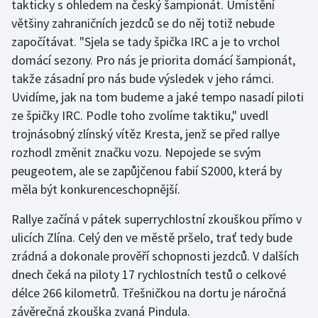
takticky s ohledem na český šampionát. Umístění
většiny zahraničních jezdců se do něj totiž nebude
započítávat. "Sjela se tady špička IRC a je to vrchol
domácí sezony. Pro nás je priorita domácí šampionát,
takže zásadní pro nás bude výsledek v jeho rámci.
Uvidíme, jak na tom budeme a jaké tempo nasadí piloti
ze špičky IRC. Podle toho zvolíme taktiku," uvedl
trojnásobný zlínský vítěz Kresta, jenž se před rallye
rozhodl změnit značku vozu. Nepojede se svým
peugeotem, ale se zapůjčenou fabií S2000, která by
měla být konkurenceschopnější.
Rallye začíná v pátek superrychlostní zkouškou přímo v
ulicích Zlína. Celý den ve městě pršelo, trať tedy bude
zrádná a dokonale prověří schopnosti jezdců. V dalších
dnech čeká na piloty 17 rychlostních testů o celkové
délce 266 kilometrů. Třešničkou na dortu je náročná
závěrečná zkouška zvaná Pindula.