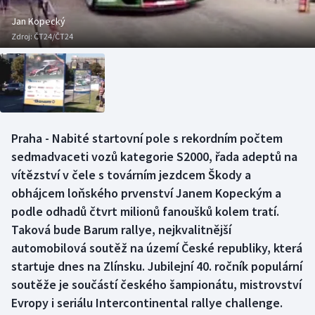
Baseball a softbal
Soutěže
Jan Kopecký
Zdroj:
ČT24/ČT24
Basketbal
Historické návraty
Biatlon
Aplikace ČT sport
Boby a skeleton
AZ kvíz
Praha - Nabité startovní pole s rekordním počtem
Box
sedmadvaceti vozů kategorie S2000, řada adeptů na
vítězství v čele s továrním jezdcem Škody a
Curling
obhájcem loňského prvenství Janem Kopeckým a
podle odhadů čtvrt milionů fanoušků kolem tratí.
Dostihy
Taková bude Barum rallye, nejkvalitnější
Florbal
automobilová soutěž na území České republiky, která
startuje dnes na Zlínsku. Jubilejní 40. ročník populární
Futsal
soutěže je součástí českého šampionátu, mistrovství
Evropy i seriálu Intercontinental rallye challenge.
Golf