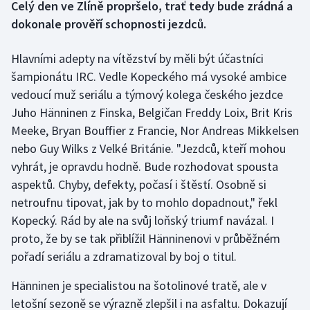
Celý den ve Zlíně propršelo, trať tedy bude zrádná a
dokonale prověří schopnosti jezdců.
Gymnastika
Hlavními adepty na vítězství by měli být účastníci
Házená
šampionátu IRC. Vedle Kopeckého má vysoké ambice
vedoucí muž seriálu a týmový kolega českého jezdce
Jezdectví
Juho Hänninen z Finska, Belgičan Freddy Loix, Brit Kris
Meeke, Bryan Bouffier z Francie, Nor Andreas Mikkelsen
Judo
nebo Guy Wilks z Velké Británie. "Jezdců, kteří mohou
Krasobruslení
vyhrát, je opravdu hodně. Bude rozhodovat spousta
aspektů. Chyby, defekty, počasí i štěstí. Osobně si
Lezení
netroufnu tipovat, jak by to mohlo dopadnout," řekl
Kopecký. Rád by ale na svůj loňský triumf navázal. I
Lyže a snowboard
proto, že by se tak přiblížil Hänninenovi v průběžném
pořadí seriálu a zdramatizoval by boj o titul.
Moderní pětiboj
Hänninen je specialistou na šotolinové tratě, ale v
Motorsport
letošní sezoně se výrazně zlepšil i na asfaltu. Dokazují