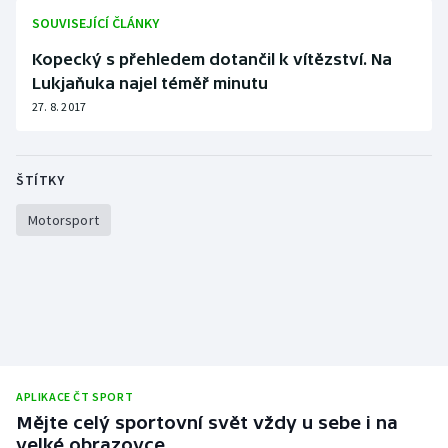
Stolní tenis
SOUVISEJÍCÍ ČLÁNKY
Kopecký s přehledem dotančil k vítězství. Na
Triatlon
Lukjaňuka najel téměř minutu
27. 8. 2017
Veslování
Vodní slalom
ŠTÍTKY
Volejbal
Motorsport
Ostatní
APLIKACE ČT SPORT
Mějte celý sportovní svět vždy u sebe i na
velké obrazovce.