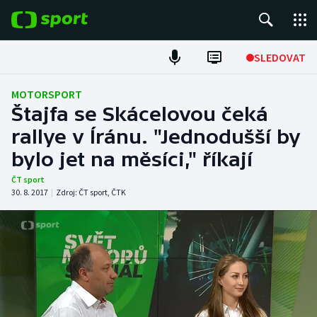
POPULÁRNÍ
SLEDOVAT
Fotbal
MOTORSPORT
Štajfa se Skácelovou čeká
Hokej
rallye v Íránu. "Jednodušší by
bylo jet na měsíci," říkají
Tenis
ČT sport
Atletika
30. 8. 2017
|
Zdroj:
ČT sport
,
ČTK
Cyklistika
DALŠÍ SPORTY
Americký fotbal
NEPŘEHLÉDNĚTE