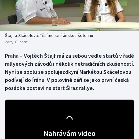
Baseball a softbal
Soutěže
Basketbal
Historické návraty
Biatlon
Aplikace ČT sport
Štajf a Skácelová: Těšíme se íránskou šotolinu
Zdroj:
ČT sport
Boby a skeleton
AZ kvíz
Praha – Vojtěch Štajf má za sebou vedle startů v řadě
rallyeových závodů i několik netradičních zkušeností.
Box
Nyní se spolu se spolujezdkyní Markétou Skácelovou
Curling
podívají do Íránu. V polovině září se jako první česká
posádka postaví na start Širaz rallye.
Dostihy
Florbal
Futsal
Nahrávám video
Golf