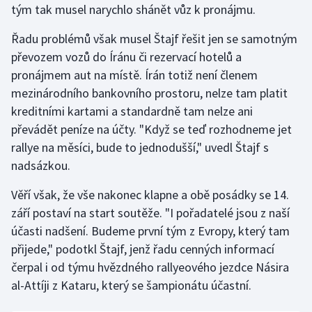
tým tak musel narychlo shánět vůz k pronájmu.
Olympijské hry
Řadu problémů však musel Štajf řešit jen se samotným
Parasport
převozem vozů do Íránu či rezervací hotelů a
pronájmem aut na místě. Írán totiž není členem
Plavání
mezinárodního bankovního prostoru, nelze tam platit
kreditními kartami a standardně tam nelze ani
Plážový volejbal
převádět peníze na účty. "Když se teď rozhodneme jet
rallye na měsíci, bude to jednodušší," uvedl Štajf s
Ragby
nadsázkou.
Rychlobruslení
Věří však, že vše nakonec klapne a obě posádky se 14.
září postaví na start soutěže. "I pořadatelé jsou z naší
Rychlostní kanoistika
účasti nadšení. Budeme první tým z Evropy, který tam
přijede," podotkl Štajf, jenž řadu cenných informací
Short track
čerpal i od týmu hvězdného rallyeového jezdce Násira
al-Attíji z Kataru, který se šampionátu účastní.
Sportovní střelba