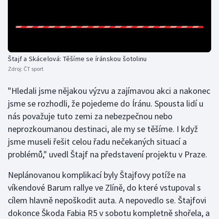
Gymnastika
Házená
Štajf a Skácelová: Těšíme se íránskou šotolinu
Jezdectví
Zdroj:
ČT sport
"Hledali jsme nějakou výzvu a zajímavou akci a nakonec
Judo
jsme se rozhodli, že pojedeme do Íránu. Spousta lidí u
nás považuje tuto zemi za nebezpečnou nebo
Krasobruslení
neprozkoumanou destinaci, ale my se těšíme. I když
Lezení
jsme museli řešit celou řadu nečekaných situací a
problémů," uvedl Štajf na představení projektu v Praze.
Lyže a snowboard
Neplánovanou komplikací byly Štajfovy potíže na
víkendové Barum rallye ve Zlíně, do které vstupoval s
Moderní pětiboj
cílem hlavně nepoškodit auta. A nepovedlo se. Štajfovi
Motorsport
dokonce Škoda Fabia R5 v sobotu kompletně shořela, a