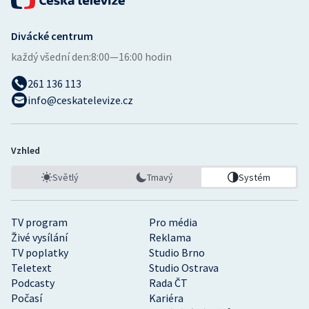
Divácké centrum
každý všední den:
8:00—16:00 hodin
261 136 113
info@ceskatelevize.cz
Vzhled
Světlý
Tmavý
Systém
TV program
Pro média
Živé vysílání
Reklama
TV poplatky
Studio Brno
Teletext
Studio Ostrava
Podcasty
Rada ČT
Počasí
Kariéra