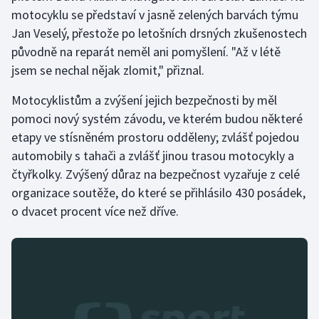
Stolní tenis
motocyklu se představí v jasně zelených barvách týmu
Jan Veselý, přestože po letošních drsných zkušenostech
Triatlon
původně na reparát neměl ani pomyšlení. "Až v létě
jsem se nechal nějak zlomit," přiznal.
Veslování
Motocyklistům a zvýšení jejich bezpečnosti by měl
Vodní slalom
pomoci nový systém závodu, ve kterém budou některé
etapy ve stísněném prostoru odděleny; zvlášť pojedou
Volejbal
automobily s tahači a zvlášť jinou trasou motocykly a
čtyřkolky. Zvýšený důraz na bezpečnost vyzařuje z celé
Ostatní
organizace soutěže, do které se přihlásilo 430 posádek,
o dvacet procent více než dříve.