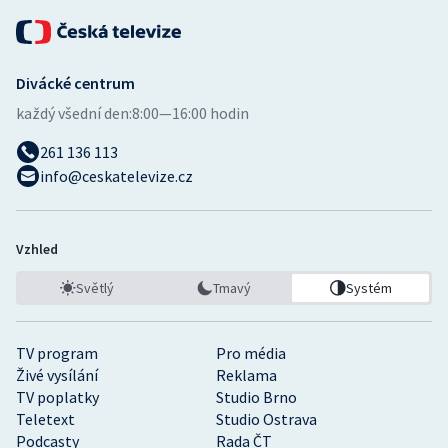
Divácké centrum
každý všední den:
8:00—16:00 hodin
261 136 113
info@ceskatelevize.cz
Vzhled
Světlý
Tmavý
Systém
TV program
Pro média
Živé vysílání
Reklama
TV poplatky
Studio Brno
Teletext
Studio Ostrava
Podcasty
Rada ČT