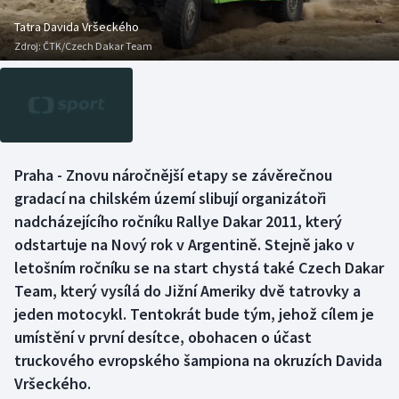
Baseball a softbal
Soutěže
Tatra Davida Vršeckého
Zdroj:
ČTK/Czech Dakar Team
Basketbal
Historické návraty
Biatlon
Aplikace ČT sport
Boby a skeleton
AZ kvíz
Praha - Znovu náročnější etapy se závěrečnou
Box
gradací na chilském území slibují organizátoři
nadcházejícího ročníku Rallye Dakar 2011, který
Curling
odstartuje na Nový rok v Argentině. Stejně jako v
letošním ročníku se na start chystá také Czech Dakar
Dostihy
Team, který vysílá do Jižní Ameriky dvě tatrovky a
Florbal
jeden motocykl. Tentokrát bude tým, jehož cílem je
umístění v první desítce, obohacen o účast
Futsal
truckového evropského šampiona na okruzích Davida
Vršeckého.
Golf