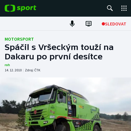
POPULÁRNÍ
SLEDOVAT
Fotbal
MOTORSPORT
Spáčil s Vršeckým touží na
Hokej
Dakaru po první desítce
Tenis
roh
14. 12. 2010
|
Zdroj:
ČTK
Atletika
Cyklistika
DALŠÍ SPORTY
Americký fotbal
NEPŘEHLÉDNĚTE