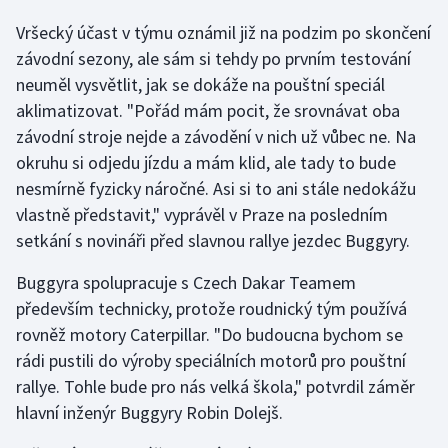
Vršecký účast v týmu oznámil již na podzim po skončení
Gymnastika
závodní sezony, ale sám si tehdy po prvním testování
neuměl vysvětlit, jak se dokáže na pouštní speciál
Házená
aklimatizovat. "Pořád mám pocit, že srovnávat oba
závodní stroje nejde a závodění v nich už vůbec ne. Na
Jezdectví
okruhu si odjedu jízdu a mám klid, ale tady to bude
nesmírně fyzicky náročné. Asi si to ani stále nedokážu
Judo
vlastně představit," vyprávěl v Praze na posledním
Krasobruslení
setkání s novináři před slavnou rallye jezdec Buggyry.
Buggyra spolupracuje s Czech Dakar Teamem
Lezení
především technicky, protože roudnický tým používá
rovněž motory Caterpillar. "Do budoucna bychom se
Lyže a snowboard
rádi pustili do výroby speciálních motorů pro pouštní
Moderní pětiboj
rallye. Tohle bude pro nás velká škola," potvrdil záměr
hlavní inženýr Buggyry Robin Dolejš.
Motorsport