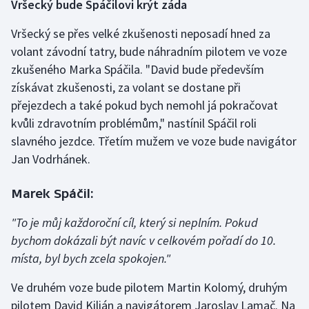
Vršecký bude Spáčilovi krýt záda
Olympijské hry
Vršecký se přes velké zkušenosti neposadí hned za
volant závodní tatry, bude náhradním pilotem ve voze
Parasport
zkušeného Marka Spáčila. "David bude především
získávat zkušenosti, za volant se dostane při
Plavání
přejezdech a také pokud bych nemohl já pokračovat
Plážový volejbal
kvůli zdravotním problémům," nastínil Spáčil roli
slavného jezdce. Třetím mužem ve voze bude navigátor
Ragby
Jan Vodrhánek.
Rychlobruslení
Marek Spáčil:
Rychlostní kanoistika
"To je můj každoroční cíl, který si neplním. Pokud
bychom dokázali být navíc v celkovém pořadí do 10.
Short track
místa, byl bych zcela spokojen."
Sportovní střelba
Ve druhém voze bude pilotem Martin Kolomý, druhým
pilotem David Kilián a navigátorem Jaroslav Lamač. Na