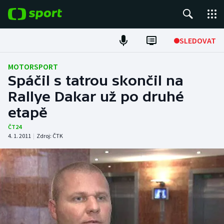
POPULÁRNÍ
SLEDOVAT
Fotbal
MOTORSPORT
Spáčil s tatrou skončil na
Hokej
Rallye Dakar už po druhé
etapě
Tenis
ČT24
Atletika
4. 1. 2011
|
Zdroj:
ČTK
Cyklistika
DALŠÍ SPORTY
Americký fotbal
NEPŘEHLÉDNĚTE