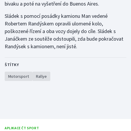
bivaku a poté na vyšetření do Buenos Aires.
Stolní tenis
Sládek s pomocí posádky kamionu Man vedené
Triatlon
Robertem Randýskem opravili ulomené kolo,
poškozené řízení a oba vozy dojely do cíle. Sládek s
Veslování
Janáčkem ze soutěže odstoupili, zda bude pokračovat
Randýsek s kamionem, není jisté.
Vodní slalom
Volejbal
ŠTÍTKY
Ostatní
Motorsport
Rallye
APLIKACE ČT SPORT