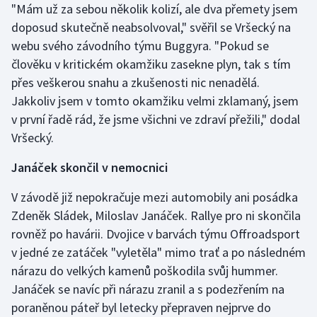
"Mám už za sebou několik kolizí, ale dva přemety jsem
Olympijské hry
doposud skutečně neabsolvoval," svěřil se Vršecký na
webu svého závodního týmu Buggyra. "Pokud se
Parasport
člověku v kritickém okamžiku zasekne plyn, tak s tím
přes veškerou snahu a zkušenosti nic nenadělá.
Plavání
Jakkoliv jsem v tomto okamžiku velmi zklamaný, jsem
v první řadě rád, že jsme všichni ve zdraví přežili," dodal
Plážový volejbal
Vršecký.
Ragby
Janáček skončil v nemocnici
Rychlobruslení
V závodě již nepokračuje mezi automobily ani posádka
Zdeněk Sládek, Miloslav Janáček. Rallye pro ni skončila
Rychlostní kanoistika
rovněž po havárii. Dvojice v barvách týmu Offroadsport
v jedné ze zatáček "vyletěla" mimo trať a po následném
Short track
nárazu do velkých kamenů poškodila svůj hummer.
Janáček se navíc při nárazu zranil a s podezřením na
Sportovní střelba
poraněnou páteř byl letecky přepraven nejprve do