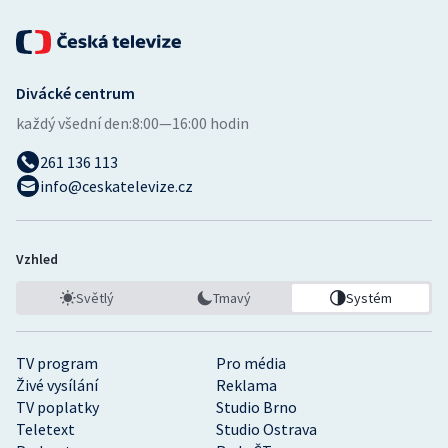
Divácké centrum
každý všední den:
8:00—16:00 hodin
261 136 113
info@ceskatelevize.cz
Vzhled
Světlý
Tmavý
Systém
TV program
Pro média
Živé vysílání
Reklama
TV poplatky
Studio Brno
Teletext
Studio Ostrava