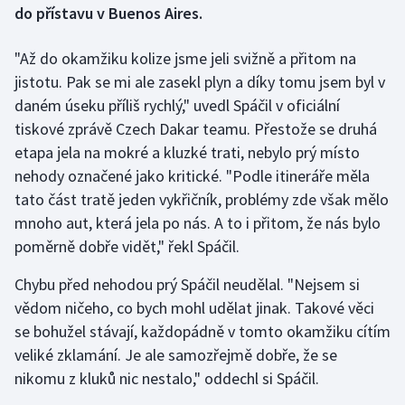
do přístavu v Buenos Aires.
Gymnastika
"Až do okamžiku kolize jsme jeli svižně a přitom na
jistotu. Pak se mi ale zasekl plyn a díky tomu jsem byl v
Házená
daném úseku příliš rychlý," uvedl Spáčil v oficiální
tiskové zprávě Czech Dakar teamu. Přestože se druhá
Jezdectví
etapa jela na mokré a kluzké trati, nebylo prý místo
Judo
nehody označené jako kritické. "Podle itineráře měla
tato část tratě jeden vykřičník, problémy zde však mělo
Krasobruslení
mnoho aut, která jela po nás. A to i přitom, že nás bylo
poměrně dobře vidět," řekl Spáčil.
Lezení
Chybu před nehodou prý Spáčil neudělal. "Nejsem si
Lyže a snowboard
vědom ničeho, co bych mohl udělat jinak. Takové věci
se bohužel stávají, každopádně v tomto okamžiku cítím
Moderní pětiboj
veliké zklamání. Je ale samozřejmě dobře, že se
nikomu z kluků nic nestalo," oddechl si Spáčil.
Motorsport