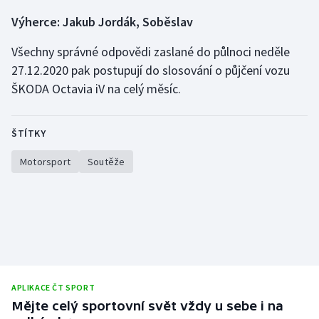
Výherce: Jakub Jordák, Soběslav
Gymnastika
Všechny správné odpovědi zaslané do půlnoci neděle
Házená
27.12.2020 pak postupují do slosování o půjčení vozu
ŠKODA Octavia iV na celý měsíc.
Jezdectví
ŠTÍTKY
Judo
Motorsport
Soutěže
Krasobruslení
Lezení
Lyže a snowboard
Moderní pětiboj
APLIKACE ČT SPORT
Mějte celý sportovní svět vždy u sebe i na
Motorsport