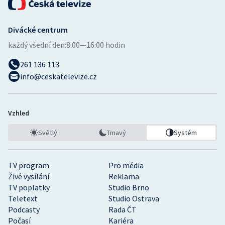
Stolní tenis
Divácké centrum
Triatlon
každý všední den:
8:00—16:00 hodin
Veslování
261 136 113
info@ceskatelevize.cz
Vodní slalom
Volejbal
Vzhled
Ostatní
Světlý
Tmavý
Systém
TV program
Pro média
Živé vysílání
Reklama
TV poplatky
Studio Brno
Teletext
Studio Ostrava
Podcasty
Rada ČT
Počasí
Kariéra