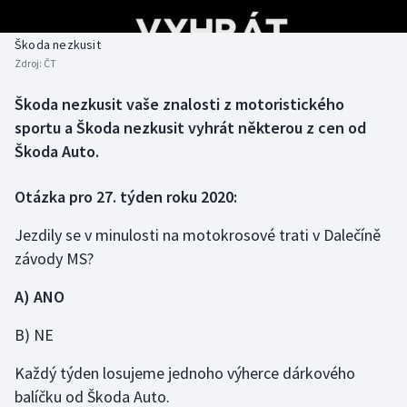
Baseball a softbal
Soutěže
Škoda nezkusit
Basketbal
Historické návraty
Zdroj:
ČT
Biatlon
Aplikace ČT sport
Škoda nezkusit vaše znalosti z motoristického
sportu a Škoda nezkusit vyhrát některou z cen od
Boby a skeleton
AZ kvíz
Škoda Auto.
Box
Otázka pro 27. týden roku 2020:
Curling
Jezdily se v minulosti na motokrosové trati v Dalečíně
závody MS?
Dostihy
A) ANO
Florbal
B) NE
Futsal
Každý týden losujeme jednoho výherce dárkového
balíčku od Škoda Auto.
Golf