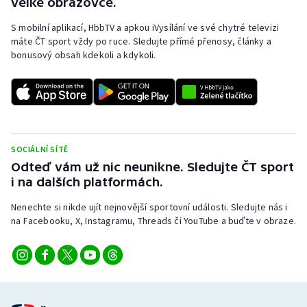
velké obrazovce.
Olympijské hry
S mobilní aplikací, HbbTV a apkou iVysílání ve své chytré televizi
máte ČT sport vždy po ruce. Sledujte přímé přenosy, články a
Parasport
bonusový obsah kdekoli a kdykoli.
Plavání
Plážový volejbal
SOCIÁLNÍ SÍTĚ
Ragby
Odteď vám už nic neunikne. Sledujte ČT sport
i na dalších platformách.
Rychlobruslení
Nenechte si nikde ujít nejnovější sportovní události. Sledujte nás i
Rychlostní kanoistika
na Facebooku, X, Instagramu, Threads či YouTube a buďte v obraze.
Short track
Sportovní střelba