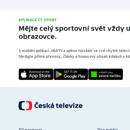
APLIKACE ČT SPORT
Mějte celý sportovní svět vždy u
obrazovce.
S mobilní aplikací, HbbTV a apkou iVysílání ve své chytré telev
Sledujte přímé přenosy, články a bonusový obsah kdekoli a kd
TV program
Pro média