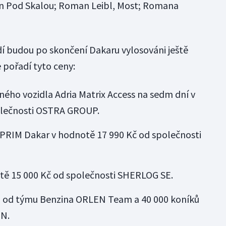
an Pod Skalou; Roman Leibl, Most; Romana
í budou po skončení Dakaru vylosováni ještě
e pořadí tyto ceny:
ého vozidla Adria Matrix Access na sedm dní v
olečnosti OSTRA GROUP.
 PRIM Dakar v hodnotě 17 990 Kč od společnosti
tě 15 000 Kč od společnosti SHERLOG SE.
ů od týmu Benzina ORLEN Team a 40 000 koníků
EN.