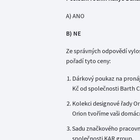
A) ANO
B) NE
Ze správných odpovědí vylos
pořadí tyto ceny:
Dárkový poukaz na pronáj
Kč od společnosti Barth C
Kolekci designové řady Or
Orion tvoříme vaši domác
Sadu značkového pracovn
společnosti KAR group.