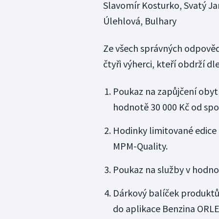
Slavomír Kosturko, Svatý J
Úlehlová, Bulhary
Ze všech správných odpověd
čtyři výherci, kteří obdrží dl
Poukaz na zapůjčení obytn
hodnotě 30 000 Kč od sp
Hodinky limitované edice
MPM-Quality.
Poukaz na služby v hodno
Dárkový balíček produkt
do aplikace Benzina ORL