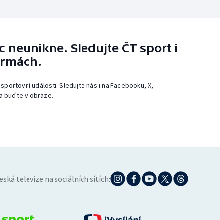
 neunikne. Sledujte ČT sport i
ormách.
 sportovní události. Sledujte nás i na Facebooku, X,
a buďte v obraze.
eská televize na sociálních sítích: