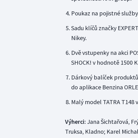
Poukaz na pojistné služb
Sadu klíčů značky EXPERT
Nikey.
Dvě vstupenky na akci PO
SHOCK! v hodnotě 1500 Kč
Dárkový balíček produkt
do aplikace Benzina ORL
Malý model TATRA T148 v 
Výherci:
Jana Šichtařová, Fr
Truksa, Kladno; Karel Michal