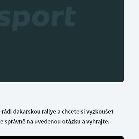
Moderní pětiboj
Triatlon
Motorsport
Veslování
Olympijské hry
Vodní slalom
Parasport
Volejbal
Plavání
Ostatní
Plážový volejbal
rádi dakarskou rallye a chcete si vyzkoušet
 správně na uvedenou otázku a vyhrajte.