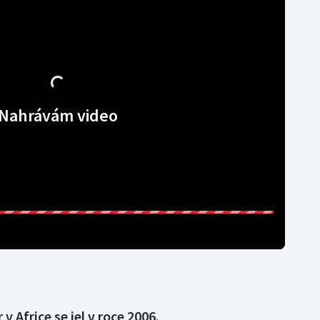
Nahrávám video
v Africe se jel v roce 2006.