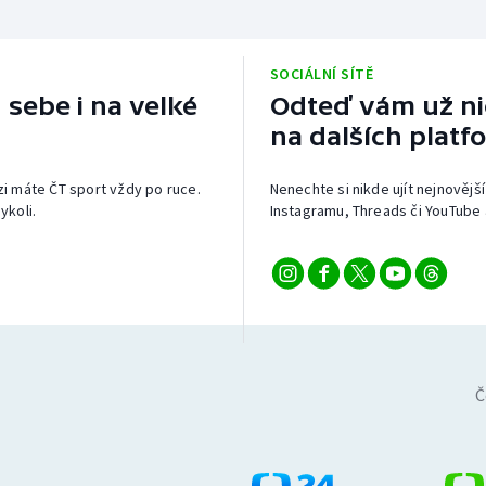
SOCIÁLNÍ SÍTĚ
 sebe i na velké
Odteď vám už nic
na dalších platf
izi máte ČT sport vždy po ruce.
Nenechte si nikde ujít nejnovější
ykoli.
Instagramu, Threads či YouTube 
Č