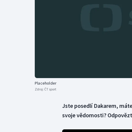
Curling
Dostihy
Florbal
Futsal
Golf
Gymnastika
Placeholder
Zdroj:
ČT sport
Jste posedlí Dakarem, máte 
svoje vědomosti? Odpovězte