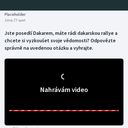
Baseball a softbal
Soutěže
Placeholder
Basketbal
Historické návraty
Zdroj:
ČT sport
Biatlon
Aplikace ČT sport
Jste posedlí Dakarem, máte rádi dakarskou rallye a
chcete si vyzkoušet svoje vědomosti? Odpovězte
Boby a skeleton
AZ kvíz
správně na uvedenou otázku a vyhrajte.
Box
Curling
Dostihy
Nahrávám video
Florbal
Futsal
Golf