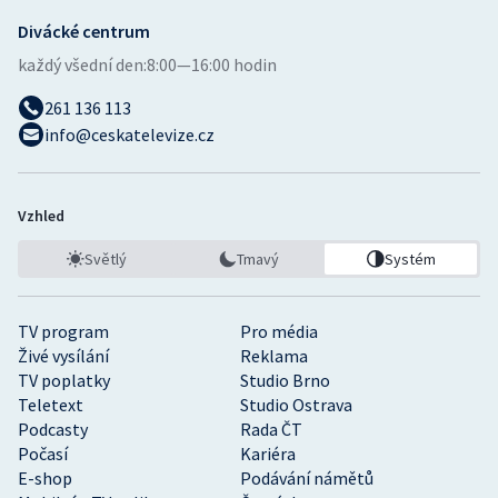
Divácké centrum
každý všední den:
8:00—16:00 hodin
261 136 113
info@ceskatelevize.cz
Vzhled
Světlý
Tmavý
Systém
TV program
Pro média
Živé vysílání
Reklama
TV poplatky
Studio Brno
Teletext
Studio Ostrava
Podcasty
Rada ČT
Počasí
Kariéra
E-shop
Podávání námětů