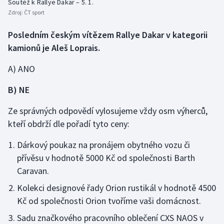
Soutěž k Rallye Dakar – 5. 1.
Zdroj:
ČT sport
Gymnastika
Posledním českým vítězem Rallye Dakar v kategorii
kamionů je Aleš Loprais.
Házená
A) ANO
Jezdectví
B) NE
Judo
Ze správných odpovědí vylosujeme vždy osm výherců,
Krasobruslení
kteří obdrží dle pořadí tyto ceny:
Lezení
Dárkový poukaz na pronájem obytného vozu či
přívěsu v hodnotě 5000 Kč od společnosti Barth
Lyže a snowboard
Caravan.
Kolekci designové řady Orion rustikál v hodnotě 4500
Moderní pětiboj
Kč od společnosti Orion tvoříme vaši domácnost.
Motorsport
Sadu značkového pracovního oblečení CXS NAOS v