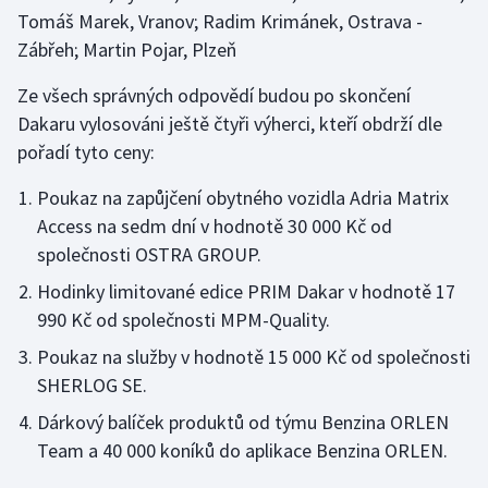
Stolní tenis
Tomáš Marek, Vranov; Radim Krimánek, Ostrava -
Zábřeh; Martin Pojar, Plzeň
Triatlon
Ze všech správných odpovědí budou po skončení
Veslování
Dakaru vylosováni ještě čtyři výherci, kteří obdrží dle
pořadí tyto ceny:
Vodní slalom
Poukaz na zapůjčení obytného vozidla Adria Matrix
Access na sedm dní v hodnotě 30 000 Kč od
Volejbal
společnosti OSTRA GROUP.
Ostatní
Hodinky limitované edice PRIM Dakar v hodnotě 17
990 Kč od společnosti MPM-Quality.
Poukaz na služby v hodnotě 15 000 Kč od společnosti
SHERLOG SE.
Dárkový balíček produktů od týmu Benzina ORLEN
Team a 40 000 koníků do aplikace Benzina ORLEN.