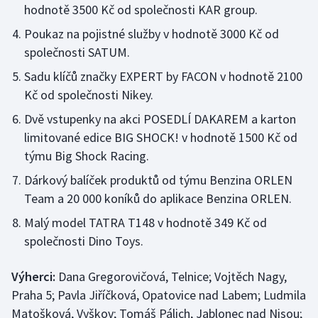
hodnotě 3500 Kč od společnosti KAR group.
Olympijské hry
Poukaz na pojistné služby v hodnotě 3000 Kč od
společnosti SATUM.
Parasport
Sadu klíčů značky EXPERT by FACON v hodnotě 2100
Plavání
Kč od společnosti Nikey.
Dvě vstupenky na akci POSEDLÍ DAKAREM a karton
Plážový volejbal
limitované edice BIG SHOCK! v hodnotě 1500 Kč od
týmu Big Shock Racing.
Ragby
Dárkový balíček produktů od týmu Benzina ORLEN
Rychlobruslení
Team a 20 000 koníků do aplikace Benzina ORLEN.
Malý model TATRA T148 v hodnotě 349 Kč od
Rychlostní kanoistika
společnosti Dino Toys.
Short track
Výherci:
Dana Gregorovičová, Telnice; Vojtěch Nagy,
Praha 5; Pavla Jiříčková, Opatovice nad Labem; Ludmila
Sportovní střelba
Matošková, Vyškov; Tomáš Pálich, Jablonec nad Nisou;