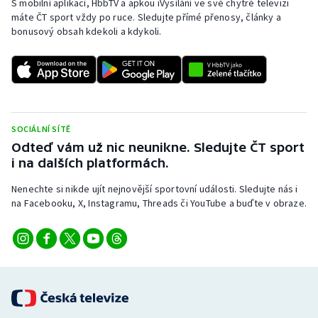
S mobilní aplikací, HbbTV a apkou iVysílání ve své chytré televizi
máte ČT sport vždy po ruce. Sledujte přímé přenosy, články a
Olympijské hry
bonusový obsah kdekoli a kdykoli.
Parasport
Plavání
Plážový volejbal
SOCIÁLNÍ SÍTĚ
Odteď vám už nic neunikne. Sledujte ČT sport
Ragby
i na dalších platformách.
Nenechte si nikde ujít nejnovější sportovní události. Sledujte nás i
Rychlobruslení
na Facebooku, X, Instagramu, Threads či YouTube a buďte v obraze.
Rychlostní kanoistika
Short track
Sportovní střelba