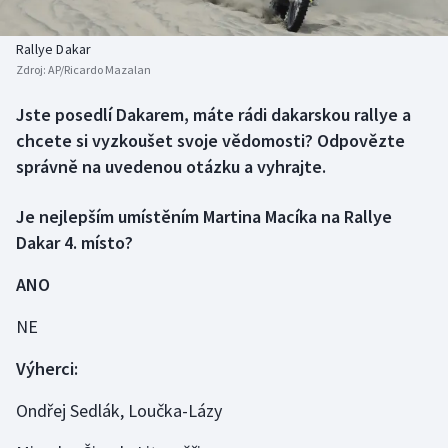
Baseball a softbal
Soutěže
Rallye Dakar
Basketbal
Historické návraty
Zdroj:
AP/Ricardo Mazalan
Biatlon
Aplikace ČT sport
Jste posedlí Dakarem, máte rádi dakarskou rallye a
chcete si vyzkoušet svoje vědomosti? Odpovězte
Boby a skeleton
AZ kvíz
správně na uvedenou otázku a vyhrajte.
Box
Je nejlepším umístěním Martina Macíka na Rallye
Dakar 4. místo?
Curling
ANO
Dostihy
NE
Florbal
Výherci:
Futsal
Ondřej Sedlák, Loučka-Lázy
Golf