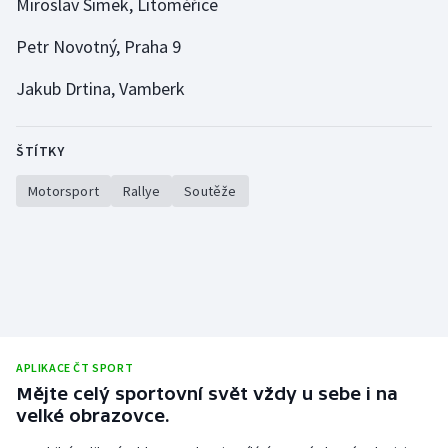
Miroslav Šimek, Litoměřice
Petr Novotný, Praha 9
Gymnastika
Jakub Drtina, Vamberk
Házená
Jezdectví
ŠTÍTKY
Judo
Motorsport
Rallye
Soutěže
Krasobruslení
Lezení
Lyže a snowboard
APLIKACE ČT SPORT
Moderní pětiboj
Mějte celý sportovní svět vždy u sebe i na
velké obrazovce.
Motorsport