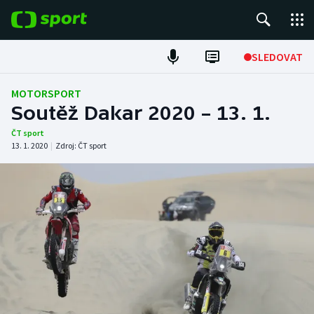
POPULÁRNÍ
SLEDOVAT
Fotbal
MOTORSPORT
Soutěž Dakar 2020 – 13. 1.
Hokej
ČT sport
13. 1. 2020
|
Zdroj:
ČT sport
Tenis
Atletika
Cyklistika
DALŠÍ SPORTY
Americký fotbal
NEPŘEHLÉDNĚTE