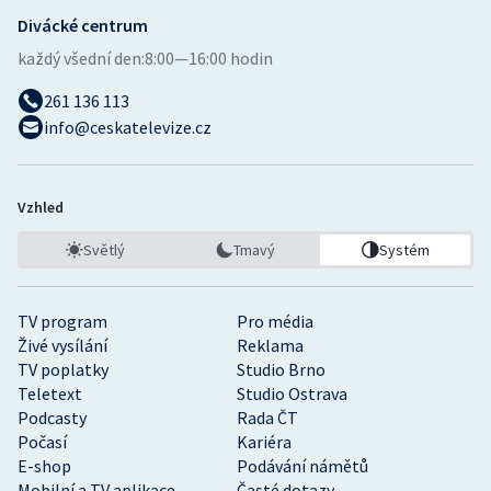
Stolní tenis
Divácké centrum
každý všední den:
8:00—16:00 hodin
Triatlon
261 136 113
Veslování
info@ceskatelevize.cz
Vodní slalom
Vzhled
Volejbal
Světlý
Tmavý
Systém
Ostatní
TV program
Pro média
Živé vysílání
Reklama
TV poplatky
Studio Brno
Teletext
Studio Ostrava
Podcasty
Rada ČT
Počasí
Kariéra
E-shop
Podávání námětů
Mobilní a TV aplikace
Časté dotazy