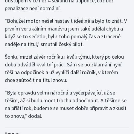
odstupem více než 4 sekund na Japonce, což bez
penalizace není normální.
"Bohužel motor nešel nastavit ideálně a bylo to znát. V
prvním vertikálním manévru jsem také udělal chybu a
když se to sečetlo, byl z toho pomalý čas a ztracené
naděje na titul," smutnil český pilot.
Šonku mrzel závěr ročníku i kvůli týmu, který po celou
dobu odváděl kvalitní práci. Sám se po zklamání nyní
těší na odpočinek a už vyhlíží další ročník, v kterém
chce zaútočit na titul znovu.
"Byla opravdu velmi náročná a vyčerpávající, už se
těším, až si budu moct trochu odpočinout. A těšíme se
na příští rok, budeme se muset dobře připravit a zkusit
to znovu," dodal.