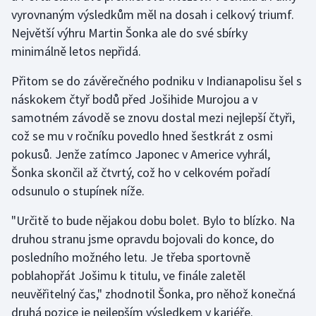
vyrovnaným výsledkům měl na dosah i celkový triumf.
Největší výhru Martin Šonka ale do své sbírky
Futsal
minimálně letos nepřidá.
Golf
Přitom se do závěrečného podniku v Indianapolisu šel s
náskokem čtyř bodů před Jošihide Murojou a v
Gymnastika
samotném závodě se znovu dostal mezi nejlepší čtyři,
Házená
což se mu v ročníku povedlo hned šestkrát z osmi
pokusů. Jenže zatímco Japonec v Americe vyhrál,
Jezdectví
Šonka skončil až čtvrtý, což ho v celkovém pořadí
odsunulo o stupínek níže.
Judo
"Určitě to bude nějakou dobu bolet. Bylo to blízko. Na
Krasobruslení
druhou stranu jsme opravdu bojovali do konce, do
posledního možného letu. Je třeba sportovně
Lezení
poblahopřát Jošimu k titulu, ve finále zaletěl
neuvěřitelný čas," zhodnotil Šonka, pro něhož konečná
Lyže a snowboard
druhá pozice je nejlepším výsledkem v kariéře.