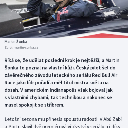
Atletika
Soutěže
Baseball a softbal
Historické návraty
Basketbal
Aplikace ČT sport
Martin Šonka
Biatlon
AZ kvíz
Zdroj:
martin-sonka.cz
Boby a skeleton
Říká se, že udělat poslední krok je nejtěžší, a Martin
Šonka to poznal na vlastní kůži. Český pilot šel do
Box
závěrečného závodu leteckého seriálu Red Bull Air
Race jako lídr pořadí a měl titul mistra světa na
Curling
dosah. V americkém Indianapolis však bojoval jak
s vlastními chybami, tak technikou a nakonec se
Cyklistika
musel spokojit se stříbrem.
Dostihy
Letošní sezona mu přinesla spoustu radosti. V Abú Zabí
a Portu slavil dvě premiérová vítězství v seriálu a i díky
Florbal