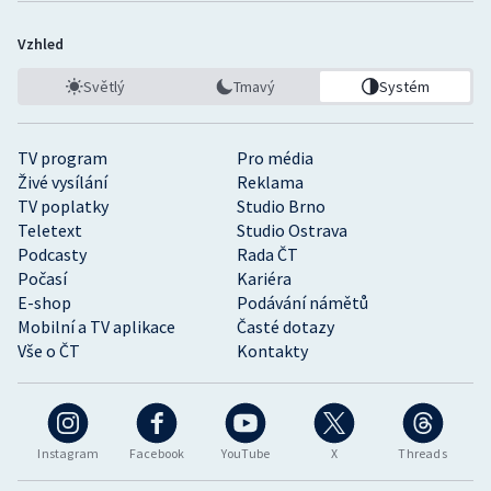
Vzhled
Světlý
Tmavý
Systém
TV program
Pro média
Živé vysílání
Reklama
TV poplatky
Studio Brno
Teletext
Studio Ostrava
Podcasty
Rada ČT
Počasí
Kariéra
E-shop
Podávání námětů
Mobilní a TV aplikace
Časté dotazy
Vše o ČT
Kontakty
Instagram
Facebook
YouTube
X
Threads