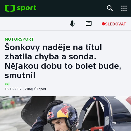
POPULÁRNÍ
SLEDOVAT
ME v atletice
MOTORSPORT
Šonkovy naděje na titul
ME v plavání
zhatila chyba a sonda.
Nějakou dobu to bolet bude,
Fotbal
smutnil
Hokej
paj
16. 10. 2017
|
Zdroj:
ČT sport
Tenis
DALŠÍ SPORTY
Americký fotbal
NEPŘEHLÉDNĚTE