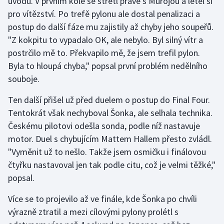
úvodu. V prvním kole se střetl právě s Murojou a letěl si
Short track
pro vítězství. Po trefě pylonu ale dostal penalizaci a
postup do další fáze mu zajistily až chyby jeho soupeřů.
Sportovní střelba
"Z kokpitu to vypadalo OK, ale nebylo. Byl silný vítr a
postrčilo mě to. Překvapilo mě, že jsem trefil pylon.
Stolní tenis
Byla to hloupá chyba," popsal první problém nedělního
souboje.
Triatlon
Ten další přišel už před duelem o postup do Final Four.
Veslování
Tentokrát však nechyboval Šonka, ale selhala technika.
Českému pilotovi odešla sonda, podle níž nastavuje
Vodní slalom
motor. Duel s chybujícím Mattem Hallem přesto zvládl.
"Vyměnit už to nešlo. Takže jsem osmičku i finálovou
Volejbal
čtyřku nastavoval jen tak podle citu, což je velmi těžké,"
Ostatní
popsal.
Více se to projevilo až ve finále, kde Šonka po chvíli
výrazně ztratil a mezi cílovými pylony prolétl s