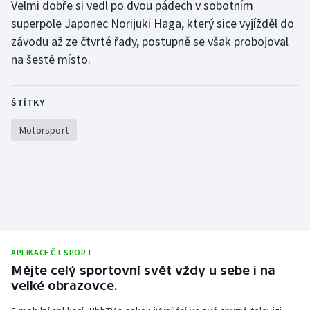
Velmi dobře si vedl po dvou pádech v sobotním
Olympijské hry
superpole Japonec Norijuki Haga, který sice vyjížděl do
závodu až ze čtvrté řady, postupně se však probojoval
Parasport
na šesté místo.
Plavání
ŠTÍTKY
Plážový volejbal
Motorsport
Ragby
Rychlobruslení
Rychlostní kanoistika
Short track
APLIKACE ČT SPORT
Mějte celý sportovní svět vždy u sebe i na
velké obrazovce.
Sportovní střelba