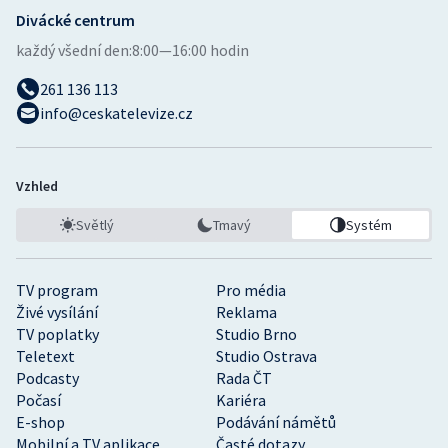
Divácké centrum
každý všední den:
8:00—16:00 hodin
261 136 113
info@ceskatelevize.cz
Vzhled
Světlý
Tmavý
Systém
TV program
Pro média
Živé vysílání
Reklama
TV poplatky
Studio Brno
Teletext
Studio Ostrava
Podcasty
Rada ČT
Počasí
Kariéra
E-shop
Podávání námětů
Mobilní a TV aplikace
Časté dotazy