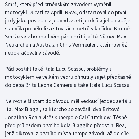
Smrž, který před brněnským závodem vyměnil
motocykl Ducati za Aprilii RSV4, odstartoval do první
Gymnastika
jízdy jako poslední z jednadvaceti jezdců a jeho naděje
skončila po několika stovkách metrů v kačírku. Kromě
Házená
Smrže se v hromadném pádu ocitli ještě Němec Max
Neukirchen a Australan Chris Vermeulen, kteří rovněž
Jezdectví
nepokračovali v závodě.
Judo
Pád postihl také Itala Lucu Scassu, problémy s
Krasobruslení
motocyklem ve velkém vedru přinutily zajet předčasně
do depa Brita Leona Camiera a také Itala Lucu Scassu.
Lezení
Nejrychlejší start do závodu měl vedoucí jezdec seriálu
Lyže a snowboard
Ital Max Biaggi, za kterého se zavěsili dva Britové
Jonathan Rea a vítěz superpole Cal Crutchlow. Těsně
Moderní pětiboj
před průjezdem prvního kola Biaggiho předstihl Rea,
jenž diktoval z prvního místa tempo závodu až do cíle.
Motorsport