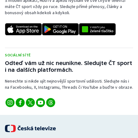
S mobilní aplikací, HbbTV a apkou iVysílání ve své chytré televizi
Stolní tenis
máte ČT sport vždy po ruce. Sledujte přímé přenosy, články a
bonusový obsah kdekoli a kdykoli.
Triatlon
Veslování
Vodní slalom
SOCIÁLNÍ SÍTĚ
Odteď vám už nic neunikne. Sledujte ČT sport
Volejbal
i na dalších platformách.
Ostatní
Nenechte si nikde ujít nejnovější sportovní události. Sledujte nás i
na Facebooku, X, Instagramu, Threads či YouTube a buďte v obraze.