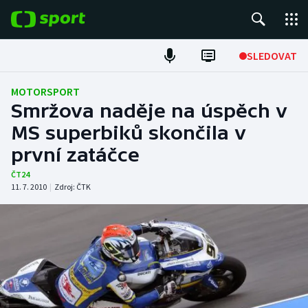
POPULÁRNÍ
SLEDOVAT
Fotbal
MOTORSPORT
Smržova naděje na úspěch v
Hokej
MS superbiků skončila v
první zatáčce
Tenis
ČT24
Atletika
11. 7. 2010
|
Zdroj:
ČTK
Cyklistika
DALŠÍ SPORTY
Americký fotbal
NEPŘEHLÉDNĚTE