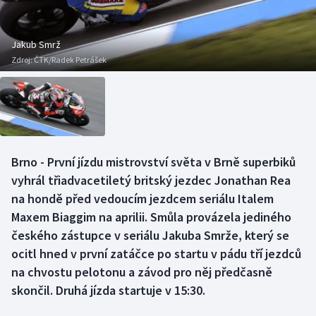
Baseball a softbal
Soutěže
Basketbal
Historické návraty
Jakub Smrž
Zdroj:
ČTK/Radek Petrášek
Biatlon
Aplikace ČT sport
Boby a skeleton
AZ kvíz
Box
Brno - První jízdu mistrovství světa v Brně superbiků
vyhrál třiadvacetiletý britský jezdec Jonathan Rea
Curling
na hondě před vedoucím jezdcem seriálu Italem
Dostihy
Maxem Biaggim na aprilii. Smůla provázela jediného
českého zástupce v seriálu Jakuba Smrže, který se
Florbal
ocitl hned v první zatáčce po startu v pádu tří jezdců
na chvostu pelotonu a závod pro něj předčasně
Futsal
skončil. Druhá jízda startuje v 15:30.
Golf