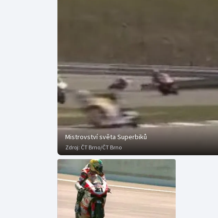
Curling
Dostihy
Florbal
Futsal
Golf
Gymnastika
Mistrovství světa Superbiků
Zdroj:
ČT Brno/ČT Brno