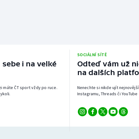
SOCIÁLNÍ SÍTĚ
 sebe i na velké
Odteď vám už nic
na dalších platf
izi máte ČT sport vždy po ruce.
Nenechte si nikde ujít nejnovější
ykoli.
Instagramu, Threads či YouTube 