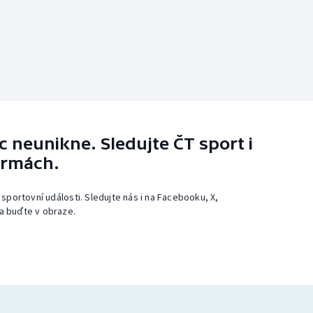
 neunikne. Sledujte ČT sport i
ormách.
 sportovní události. Sledujte nás i na Facebooku, X,
a buďte v obraze.