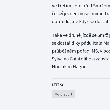
Ve třetím kole před Smržem
český jezdec musel mimo trať
dopředu, ale když se dostal 
Také ve druhé jízdě se Smrž 
se dostal díky pádu Itala M
průběžném pořadí MS, v pos
Sylvaina Guintoliho a zaost
Norijukim Hagou.
ŠTÍTKY
Motorsport