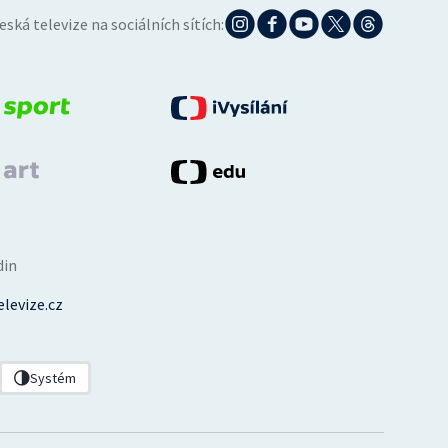
eská televize na sociálních sítích:
din
levize.cz
Systém