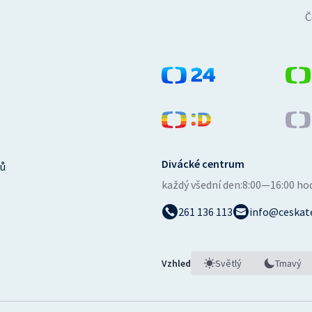
Č
Divácké centrum
ů
každý všední den:
8:00—16:00 ho
261 136 113
info@ceskate
Vzhled
Světlý
Tmavý