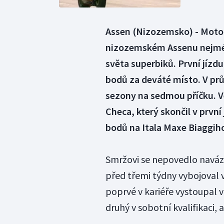
Assen (Nizozemsko) - Motoc
nizozemském Assenu nejmén
světa superbiků. První jízd
bodů za deváté místo. V prů
sezony na sedmou příčku. V
Checa, který skončil v první
bodů na Itala Maxe Biaggih
Smržovi se nepovedlo naváza
před třemi týdny vybojoval v
poprvé v kariéře vystoupal v 
druhý v sobotní kvalifikaci,