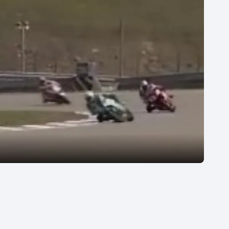
Moderní pětiboj
Triatlon
Motorsport
Veslování
Olympijské hry
Vodní slalom
Parasport
Volejbal
Plavání
Ostatní
Plážový volejbal