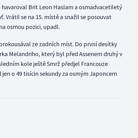
 havaroval Brit Leon Haslam a osmadvacetiletý
. Vrátil se na 15. místě a snažil se posouvat
na osmou pozici, upadl.
prokousával ze zadních míst. Do první desítky
arka Melandriho, který byl před Assenem druhý v
ledním kole ještě Smrž předjel Francouze
al jen o 49 tisícin sekundy za osmým Japoncem