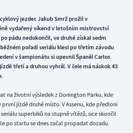
yklový jezdec Jakub Smrž prožil v
ě vydařený víkend v letošním mistrovství
u po pádu nedokončil, ve druhé získal sedm
běžném pořadí seriálu klesl po třetím závodu
edení v šampionátu si upevnil Španěl Carlos
 jízdě třetí a druhou vyhrál. V čele má náskok 43
o.
t na životní výsledek z Donington Parku, kde
 první jízdě druhé místo. V Assenu, kde předloni
seriálu superbiků na stupně vítězů, sice skončil
 ale po startu se dnes začal propadat dozadu.