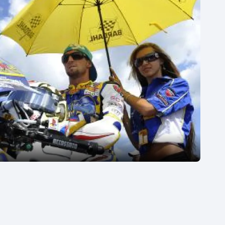
Moderní pětiboj
Triatlon
Motorsport
Veslování
Olympijské hry
Vodní slalom
Parasport
Volejbal
Plavání
Ostatní
Plážový volejbal