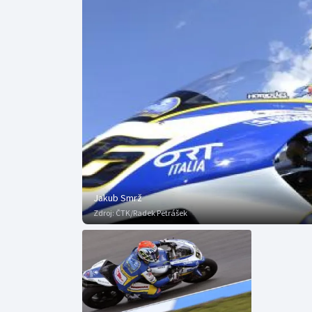
Curling
Dostihy
Florbal
Futsal
Golf
Gymnastika
Jakub Smrž
Zdroj:
ČTK/Radek Petrášek