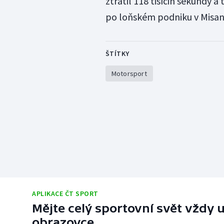
ztratil 118 tisícin sekundy a
po loňském podniku v Misan
ŠTÍTKY
Motorsport
APLIKACE ČT SPORT
Mějte celý sportovní svět vždy u
obrazovce.