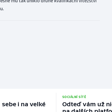
 těsně mu tak uniklo druhé kvalifikační vítězství
u.
SOCIÁLNÍ SÍTĚ
 sebe i na velké
Odteď vám už nic
na dalších platf