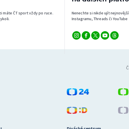
izi máte ČT sport vždy po ruce.
Nenechte si nikde ujít nejnovější
ykoli.
Instagramu, Threads či YouTube 
Č
Divácké centrum