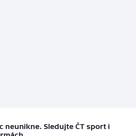
 neunikne. Sledujte ČT sport i
ormách.