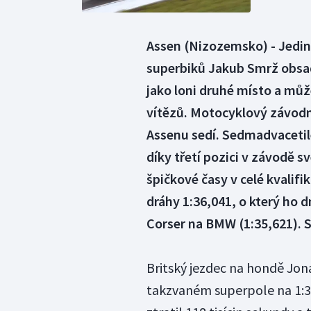
Assen (Nizozemsko) - Jedin
superbiků Jakub Smrž obsadi
jako loni druhé místo a můž
vítězů. Motocyklový závodn
Assenu sedí. Sedmadvacetile
díky třetí pozici v závodě s
špičkové časy v celé kvalifi
dráhy 1:36,041, o který ho d
Corser na BMW (1:35,621). S
Britský jezdec na hondě Jona
takzvaném superpole na 1:3