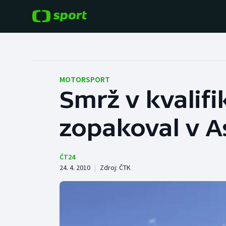
POPULÁRNÍ
DALŠÍ SPORTY
Fotbal
Americký fotbal
MOTORSPORT
Smrž v kvalif
Hokej
Baseball a softbal
zopakoval v A
Tenis
Basketbal
Atletika
Biatlon
ČT24
24. 4. 2010
|
Zdroj:
ČTK
Cyklistika
Boby a skeleton
Box