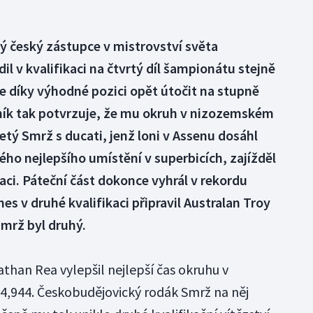
ý český zástupce v mistrovství světa
l v kvalifikaci na čtvrtý díl šampionátu stejně
e díky výhodné pozici opět útočit na stupně
ík tak potvrzuje, že mu okruh v nizozemském
tý Smrž s ducati, jenž loni v Assenu dosáhl
vého nejlepšího umístění v superbicích, zajížděl
kaci. Páteční část dokonce vyhrál v rekordu
nes v druhé kvalifikaci připravil Australan Troy
mrž byl druhý.
than Rea vylepšil nejlepší čas okruhu v
4,944. Českobudějovický rodák Smrž na něj