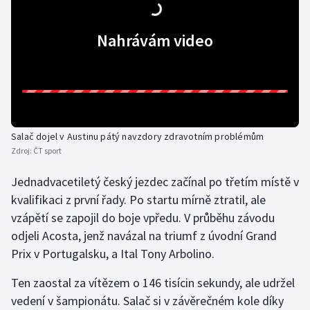
Gymnastika
Nahrávám video
Házená
Jezdectví
Judo
Salač dojel v Austinu pátý navzdory zdravotním problémům
Zdroj:
ČT sport
Krasobruslení
Jednadvacetiletý český jezdec začínal po třetím místě v
Lezení
kvalifikaci z první řady. Po startu mírně ztratil, ale
vzápětí se zapojil do boje vpředu. V průběhu závodu
Lyže a snowboard
odjeli Acosta, jenž navázal na triumf z úvodní Grand
Prix v Portugalsku, a Ital Tony Arbolino.
Moderní pětiboj
Ten zaostal za vítězem o 146 tisícin sekundy, ale udržel
Motorsport
vedení v šampionátu. Salač si v závěrečném kole díky