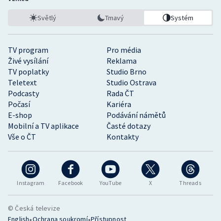
Světlý
Tmavý
Systém
TV program
Pro média
Živé vysílání
Reklama
TV poplatky
Studio Brno
Teletext
Studio Ostrava
Podcasty
Rada ČT
Počasí
Kariéra
E-shop
Podávání námětů
Mobilní a TV aplikace
Časté dotazy
Vše o ČT
Kontakty
Instagram
Facebook
YouTube
X
Threads
© Česká televize
•
•
English
Ochrana soukromí
Přístupnost