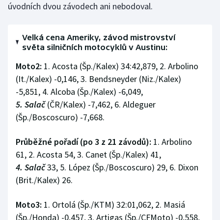
úvodních dvou závodech ani nebodoval.
Stolní tenis
Triatlon
Velká cena Ameriky, závod mistrovství
světa silničních motocyklů v Austinu:
Veslování
Moto2:
1. Acosta (Šp./Kalex) 34:42,879, 2. Arbolino
Vodní slalom
(It./Kalex) -0,146, 3. Bendsneyder (Niz./Kalex)
-5,851, 4. Alcoba (Šp./Kalex) -6,049,
Volejbal
5. Salač
(ČR/Kalex) -7,462, 6. Aldeguer
(Šp./Boscoscuro) -7,668.
Ostatní
Průběžné pořadí (po 3 z 21 závodů):
1. Arbolino
61, 2. Acosta 54, 3. Canet (Šp./Kalex) 41,
4. Salač
33, 5. López (Šp./Boscoscuro) 29, 6. Dixon
(Brit./Kalex) 26.
Moto3:
1. Ortolá (Šp./KTM) 32:01,062, 2. Masiá
(Šp./Honda) -0,457, 3. Artigas (Šp./CFMoto) -0,558,