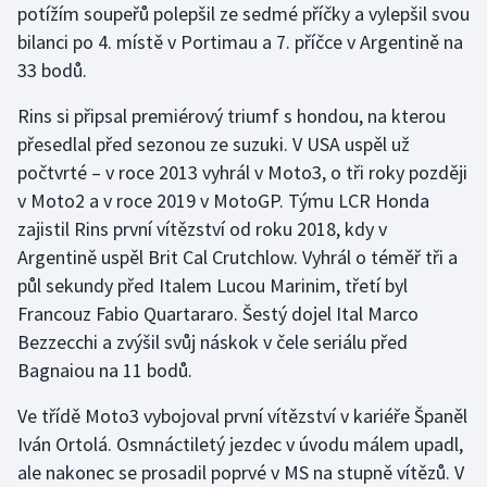
potížím soupeřů polepšil ze sedmé příčky a vylepšil svou
Olympijské hry
bilanci po 4. místě v Portimau a 7. příčce v Argentině na
33 bodů.
Parasport
Rins si připsal premiérový triumf s hondou, na kterou
Plavání
přesedlal před sezonou ze suzuki. V USA uspěl už
počtvrté – v roce 2013 vyhrál v Moto3, o tři roky později
Plážový volejbal
v Moto2 a v roce 2019 v MotoGP. Týmu LCR Honda
zajistil Rins první vítězství od roku 2018, kdy v
Ragby
Argentině uspěl Brit Cal Crutchlow. Vyhrál o téměř tři a
půl sekundy před Italem Lucou Marinim, třetí byl
Rychlobruslení
Francouz Fabio Quartararo. Šestý dojel Ital Marco
Bezzecchi a zvýšil svůj náskok v čele seriálu před
Rychlostní kanoistika
Bagnaiou na 11 bodů.
Short track
Ve třídě Moto3 vybojoval první vítězství v kariéře Španěl
Iván Ortolá. Osmnáctiletý jezdec v úvodu málem upadl,
Sportovní střelba
ale nakonec se prosadil poprvé v MS na stupně vítězů. V