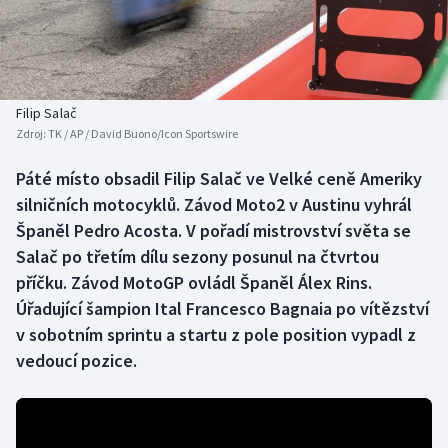
Baseball a softbal
Soutěže
Basketbal
Historické návraty
Biatlon
Aplikace ČT sport
Filip Salač
Zdroj:
TK / AP / David Buono/Icon Sportswire
Boby a skeleton
AZ kvíz
Páté místo obsadil Filip Salač ve Velké ceně Ameriky
silničních motocyklů. Závod Moto2 v Austinu vyhrál
Box
Španěl Pedro Acosta. V pořadí mistrovství světa se
Curling
Salač po třetím dílu sezony posunul na čtvrtou
příčku. Závod MotoGP ovládl Španěl Álex Rins.
Dostihy
Úřadující šampion Ital Francesco Bagnaia po vítězství
v sobotním sprintu a startu z pole position vypadl z
Florbal
vedoucí pozice.
Futsal
Golf