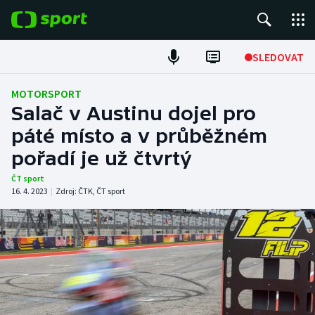
POPULÁRNÍ
SLEDOVAT
Fotbal
MOTORSPORT
Salač v Austinu dojel pro
Hokej
páté místo a v průběžném
pořadí je už čtvrtý
Tenis
ČT sport
Atletika
16. 4. 2023
|
Zdroj:
ČTK
,
ČT sport
Cyklistika
DALŠÍ SPORTY
Americký fotbal
NEPŘEHLÉDNĚTE