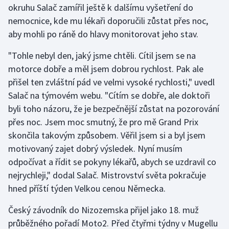
okruhu Salač zamířil ještě k dalšímu vyšetření do
nemocnice, kde mu lékaři doporučili zůstat přes noc,
Gymnastika
aby mohli po ráně do hlavy monitorovat jeho stav.
Házená
"Tohle nebyl den, jaký jsme chtěli. Cítil jsem se na
motorce dobře a měl jsem dobrou rychlost. Pak ale
Jezdectví
přišel ten zvláštní pád ve velmi vysoké rychlosti," uvedl
Salač na týmovém webu. "Cítím se dobře, ale doktoři
Judo
byli toho názoru, že je bezpečnější zůstat na pozorování
přes noc. Jsem moc smutný, že pro mě Grand Prix
Krasobruslení
skončila takovým způsobem. Věřil jsem si a byl jsem
Lezení
motivovaný zajet dobrý výsledek. Nyní musím
odpočívat a řídit se pokyny lékařů, abych se uzdravil co
Lyže a snowboard
nejrychleji," dodal Salač. Mistrovství světa pokračuje
hned příští týden Velkou cenou Německa.
Moderní pětiboj
Český závodník do Nizozemska přijel jako 18. muž
Motorsport
průběžného pořadí Moto2. Před čtyřmi týdny v Mugellu