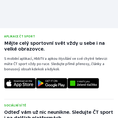
Stolní tenis
Triatlon
Veslování
APLIKACE ČT SPORT
Vodní slalom
Mějte celý sportovní svět vždy u sebe i na
velké obrazovce.
Volejbal
S mobilní aplikací, HbbTV a apkou iVysílání ve své chytré televizi
máte ČT sport vždy po ruce. Sledujte přímé přenosy, články a
Ostatní
bonusový obsah kdekoli a kdykoli.
SOCIÁLNÍ SÍTĚ
Odteď vám už nic neunikne. Sledujte ČT sport
i na dalších platformách.