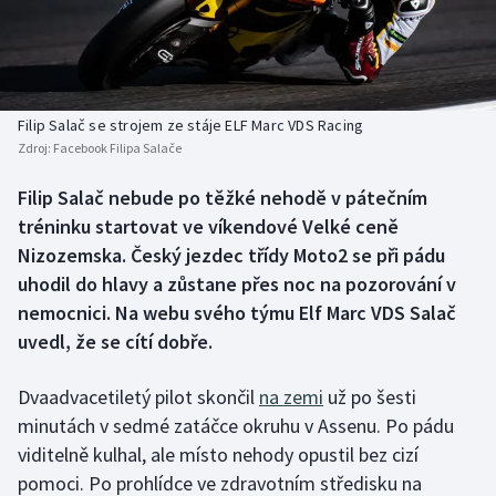
Baseball a softbal
Soutěže
Basketbal
Historické návraty
Biatlon
Aplikace ČT sport
Filip Salač se strojem ze stáje ELF Marc VDS Racing
Zdroj:
Facebook Filipa Salače
Boby a skeleton
AZ kvíz
Filip Salač nebude po těžké nehodě v pátečním
tréninku startovat ve víkendové Velké ceně
Box
Nizozemska. Český jezdec třídy Moto2 se při pádu
Curling
uhodil do hlavy a zůstane přes noc na pozorování v
nemocnici. Na webu svého týmu Elf Marc VDS Salač
Dostihy
uvedl, že se cítí dobře.
Florbal
Dvaadvacetiletý pilot skončil
na zemi
už po šesti
minutách v sedmé zatáčce okruhu v Assenu. Po pádu
Futsal
viditelně kulhal, ale místo nehody opustil bez cizí
pomoci. Po prohlídce ve zdravotním středisku na
Golf