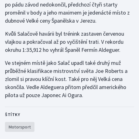
po pádu závod nedokončil, předchozí čtyři starty
Olympijské hry
proměnil v body a jeho maximem je jedenácté místo z
dubnové Velké ceny Španělska v Jerezu.
Parasport
Kvůli Salačově havárii byl trénink zastaven červenou
Plavání
vlajkou a pokračoval až po vyčištění trati. V rekordu
okruhu 1:35,912 ho vyhrál Španěl Fermín Aldeguer.
Plážový volejbal
Ve stejném místě jako Salač upadl také druhý muž
Ragby
průběžné klasifikace mistrovství světa Joe Roberts a
zlomil si pravou klíční kost. Také pro něj Velká cena
Rychlobruslení
skončila. Vedle Aldeguera přitom předčil amerického
pilota už pouze Japonec Ai Ogura.
Rychlostní kanoistika
Short track
ŠTÍTKY
Motorsport
Sportovní střelba