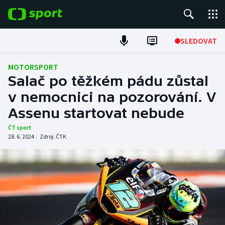
POPULÁRNÍ
SLEDOVAT
Fotbal
MOTORSPORT
Salač po těžkém pádu zůstal
Hokej
v nemocnici na pozorování. V
Assenu startovat nebude
Tenis
ČT sport
Atletika
28. 6. 2024
|
Zdroj:
ČTK
Cyklistika
DALŠÍ SPORTY
Americký fotbal
NEPŘEHLÉDNĚTE