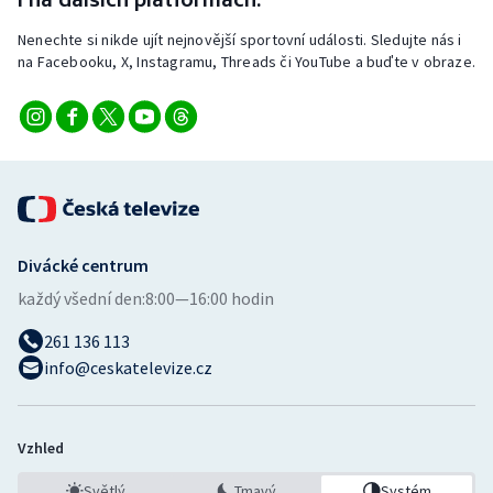
Nenechte si nikde ujít nejnovější sportovní události. Sledujte nás i
na Facebooku, X, Instagramu, Threads či YouTube a buďte v obraze.
Divácké centrum
každý všední den:
8:00—16:00 hodin
261 136 113
info@ceskatelevize.cz
Vzhled
Světlý
Tmavý
Systém