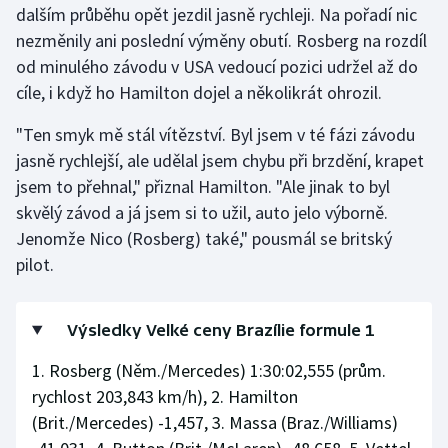
dalším průběhu opět jezdil jasně rychleji. Na pořadí nic
Stolní tenis
nezměnily ani poslední výměny obutí. Rosberg na rozdíl
Triatlon
od minulého závodu v USA vedoucí pozici udržel až do
cíle, i když ho Hamilton dojel a několikrát ohrozil.
Veslování
"Ten smyk mě stál vítězství. Byl jsem v té fázi závodu
Vodní slalom
jasně rychlejší, ale udělal jsem chybu při brzdění, krapet
jsem to přehnal," přiznal Hamilton. "Ale jinak to byl
Volejbal
skvělý závod a já jsem si to užil, auto jelo výborně.
Jenomže Nico (Rosberg) také," pousmál se britský
Ostatní
pilot.
Výsledky Velké ceny Brazílie formule 1
1. Rosberg (Něm./Mercedes) 1:30:02,555 (prům.
rychlost 203,843 km/h), 2. Hamilton
(Brit./Mercedes) -1,457, 3. Massa (Braz./Williams)