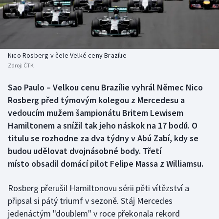
Baseball a softbal
Soutěže
Basketbal
Historické návraty
Biatlon
Aplikace ČT sport
Nico Rosberg v čele Velké ceny Brazílie
Zdroj:
ČTK
Boby a skeleton
AZ kvíz
Sao Paulo – Velkou cenu Brazílie vyhrál Němec Nico
Rosberg před týmovým kolegou z Mercedesu a
Box
vedoucím mužem šampionátu Britem Lewisem
Curling
Hamiltonem a snížil tak jeho náskok na 17 bodů. O
titulu se rozhodne za dva týdny v Abú Zabí, kdy se
Dostihy
budou udělovat dvojnásobné body. Třetí
místo obsadil domácí pilot Felipe Massa z Williamsu.
Florbal
Rosberg přerušil Hamiltonovu sérii pěti vítězství a
Futsal
připsal si pátý triumf v sezoně. Stáj Mercedes
jedenáctým "doublem" v roce překonala rekord
Golf