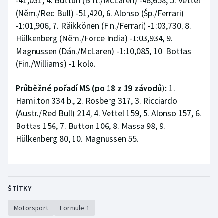
-41,031, 4. Button (Brit./McLaren) -48,658, 5. Vettel
(Něm./Red Bull) -51,420, 6. Alonso (Šp./Ferrari)
-1:01,906, 7. Räikkönen (Fin./Ferrari) -1:03,730, 8.
Hülkenberg (Něm./Force India) -1:03,934, 9.
Magnussen (Dán./McLaren) -1:10,085, 10. Bottas
(Fin./Williams) -1 kolo.
Průběžné pořadí MS (po 18 z 19 závodů):
1.
Hamilton 334 b., 2. Rosberg 317, 3. Ricciardo
(Austr./Red Bull) 214, 4. Vettel 159, 5. Alonso 157, 6.
Bottas 156, 7. Button 106, 8. Massa 98, 9.
Hülkenberg 80, 10. Magnussen 55.
ŠTÍTKY
Motorsport
Formule 1