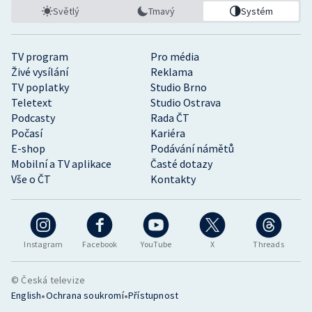
Světlý
Tmavý
Systém
TV program
Pro média
Živé vysílání
Reklama
TV poplatky
Studio Brno
Teletext
Studio Ostrava
Podcasty
Rada ČT
Počasí
Kariéra
E-shop
Podávání námětů
Mobilní a TV aplikace
Časté dotazy
Vše o ČT
Kontakty
Instagram
Facebook
YouTube
X
Threads
© Česká televize
•
•
English
Ochrana soukromí
Přístupnost