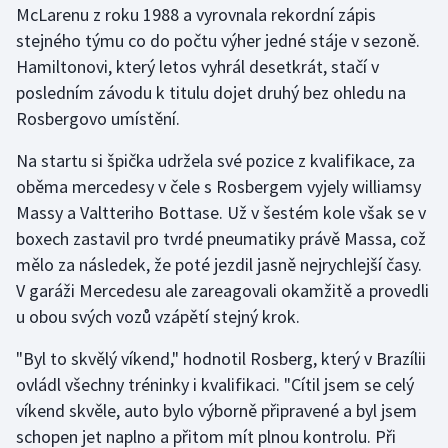
McLarenu z roku 1988 a vyrovnala rekordní zápis
stejného týmu co do počtu výher jedné stáje v sezoně.
Gymnastika
Hamiltonovi, který letos vyhrál desetkrát, stačí v
posledním závodu k titulu dojet druhý bez ohledu na
Házená
Rosbergovo umístění.
Jezdectví
Na startu si špička udržela své pozice z kvalifikace, za
oběma mercedesy v čele s Rosbergem vyjely williamsy
Judo
Massy a Valtteriho Bottase. Už v šestém kole však se v
boxech zastavil pro tvrdé pneumatiky právě Massa, což
Krasobruslení
mělo za následek, že poté jezdil jasně nejrychlejší časy.
Lezení
V garáži Mercedesu ale zareagovali okamžitě a provedli
u obou svých vozů vzápětí stejný krok.
Lyže a snowboard
"Byl to skvělý víkend," hodnotil Rosberg, který v Brazílii
Moderní pětiboj
ovládl všechny tréninky i kvalifikaci. "Cítil jsem se celý
víkend skvěle, auto bylo výborně připravené a byl jsem
Motorsport
schopen jet naplno a přitom mít plnou kontrolu. Při