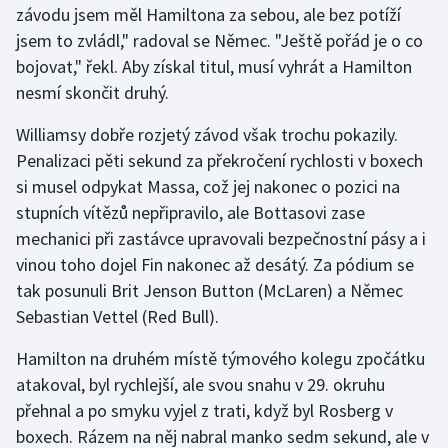
závodu jsem měl Hamiltona za sebou, ale bez potíží
Olympijské hry
jsem to zvládl," radoval se Němec. "Ještě pořád je o co
bojovat," řekl. Aby získal titul, musí vyhrát a Hamilton
Parasport
nesmí skončit druhý.
Plavání
Williamsy dobře rozjetý závod však trochu pokazily.
Penalizaci pěti sekund za překročení rychlosti v boxech
Plážový volejbal
si musel odpykat Massa, což jej nakonec o pozici na
stupních vítězů nepřipravilo, ale Bottasovi zase
Ragby
mechanici při zastávce upravovali bezpečnostní pásy a i
vinou toho dojel Fin nakonec až desátý. Za pódium se
Rychlobruslení
tak posunuli Brit Jenson Button (McLaren) a Němec
Sebastian Vettel (Red Bull).
Rychlostní kanoistika
Hamilton na druhém místě týmového kolegu zpočátku
Short track
atakoval, byl rychlejší, ale svou snahu v 29. okruhu
přehnal a po smyku vyjel z trati, když byl Rosberg v
Sportovní střelba
boxech. Rázem na něj nabral manko sedm sekund, ale v