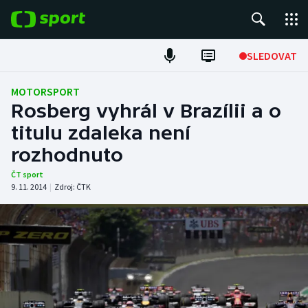
POPULÁRNÍ
SLEDOVAT
Fotbal
MOTORSPORT
Rosberg vyhrál v Brazílii a o
Hokej
titulu zdaleka není
rozhodnuto
Tenis
ČT sport
Atletika
9. 11. 2014
|
Zdroj:
ČTK
Cyklistika
DALŠÍ SPORTY
Americký fotbal
NEPŘEHLÉDNĚTE