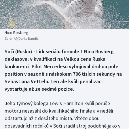
Baseball a softbal
Soutěže
Basketbal
Historické návraty
Biatlon
Aplikace ČT sport
Nico Rosberg
Zdroj:
AP/Darko Bandic
Boby a skeleton
AZ kvíz
Soči (Rusko) - Lídr seriálu formule 1 Nico Rosberg
deklasoval v kvalifikaci na Velkou cenu Ruska
Box
konkurenci. Pilot Mercedesu vybojoval druhou pole
Curling
position v sezoně s náskokem 706 tisícin sekundy na
Sebastiana Vettela. Ten ale kvůli penalizaci
Dostihy
vystartuje až ze sedmé pozice.
Florbal
Jeho týmový kolega Lewis Hamilton kvůli poruše
motoru nezasáhl do kvalifikačního finále a v neděli
Futsal
odstartuje až z desátého místa. Vítěze obou
dosavadních ročníků v Soči zradil stroj podobně jako v
Golf