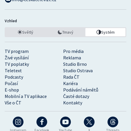
Vzhled
Světlý
Tmavý
Systém
TV program
Pro média
Živé vysílání
Reklama
TV poplatky
Studio Brno
Teletext
Studio Ostrava
Podcasty
Rada ČT
Počasí
Kariéra
E-shop
Podávání námětů
Mobilní a TV aplikace
Časté dotazy
Vše o ČT
Kontakty
Instagram
Facebook
YouTube
X
Threads