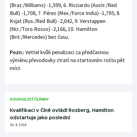
Stolní tenis
(Braz./Williams) -1,599, 6. Ricciardo (Austr./Red
Bull) -1,708, 7. Pérez (Mex./Force India) -1,795, 8.
Triatlon
Kvjat (Rus./Red Bull) -2,042, 9. Verstappen
(Niz./Toro Rosso) -2,166, 10. Hamilton
Veslování
(Brit./Mercedes) bez času.
Vodní slalom
Pozn.:
Vettel kvůli penalizaci za předčasnou
výměnu převodovky ztratí na startovním roštu pět
Volejbal
míst.
Ostatní
SOUVISEJÍCÍ ČLÁNKY
Kvalifikaci v Číně ovládl Rosberg, Hamilton
odstartuje jako poslední
16. 4. 2016