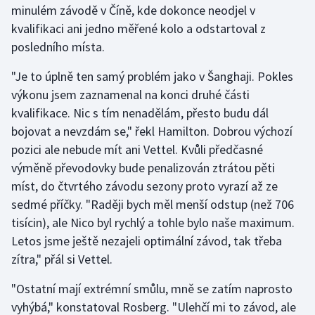
minulém závodě v Číně, kde dokonce neodjel v
kvalifikaci ani jedno měřené kolo a odstartoval z
Gymnastika
posledního místa.
Házená
"Je to úplně ten samý problém jako v Šanghaji. Pokles
výkonu jsem zaznamenal na konci druhé části
Jezdectví
kvalifikace. Nic s tím nenadělám, přesto budu dál
bojovat a nevzdám se," řekl Hamilton. Dobrou výchozí
Judo
pozici ale nebude mít ani Vettel. Kvůli předčasné
výměně převodovky bude penalizován ztrátou pěti
Krasobruslení
míst, do čtvrtého závodu sezony proto vyrazí až ze
Lezení
sedmé příčky. "Raději bych měl menší odstup (než 706
tisícin), ale Nico byl rychlý a tohle bylo naše maximum.
Lyže a snowboard
Letos jsme ještě nezajeli optimální závod, tak třeba
zítra," přál si Vettel.
Moderní pětiboj
"Ostatní mají extrémní smůlu, mně se zatím naprosto
Motorsport
vyhýbá," konstatoval Rosberg. "Ulehčí mi to závod, ale