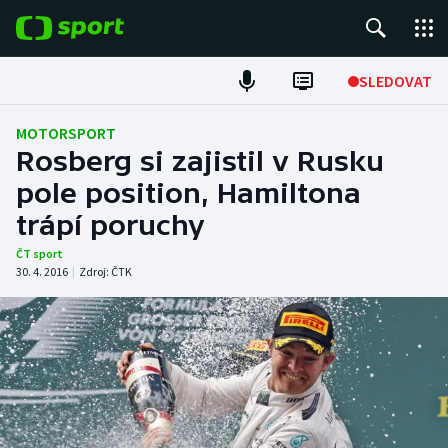
POPULÁRNÍ
SLEDOVAT
Fotbal
MOTORSPORT
Rosberg si zajistil v Rusku
Hokej
pole position, Hamiltona
trápí poruchy
Tenis
ČT sport
Atletika
30. 4. 2016
|
Zdroj:
ČTK
Cyklistika
DALŠÍ SPORTY
Americký fotbal
NEPŘEHLÉDNĚTE