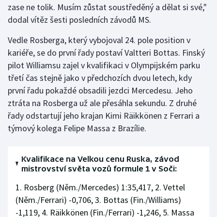
zase ne tolik. Musím zůstat soustředěný a dělat si své,"
Olympijské hry
dodal vítěz šesti posledních závodů MS.
Parasport
Vedle Rosberga, který vybojoval 24. pole position v
kariéře, se do první řady postaví Valtteri Bottas. Finský
Plavání
pilot Williamsu zajel v kvalifikaci v Olympijském parku
třetí čas stejně jako v předchozích dvou letech, kdy
Plážový volejbal
první řadu pokaždé obsadili jezdci Mercedesu. Jeho
ztráta na Rosberga už ale přesáhla sekundu. Z druhé
Ragby
řady odstartují jeho krajan Kimi Räikkönen z Ferrari a
týmový kolega Felipe Massa z Brazílie.
Rychlobruslení
Rychlostní kanoistika
Kvalifikace na Velkou cenu Ruska, závod
mistrovství světa vozů formule 1 v Soči:
Short track
1. Rosberg (Něm./Mercedes) 1:35,417, 2. Vettel
(Něm./Ferrari) -0,706, 3. Bottas (Fin./Williams)
Sportovní střelba
-1,119, 4. Räikkönen (Fin./Ferrari) -1,246, 5. Massa