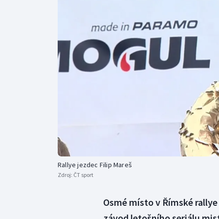
Curling
Dostihy
Florbal
Futsal
Golf
Gymnastika
Rallye jezdec Filip Mareš
Zdroj:
ČT sport
Osmé místo v Římské rallye 
závod letošního seriálu mist