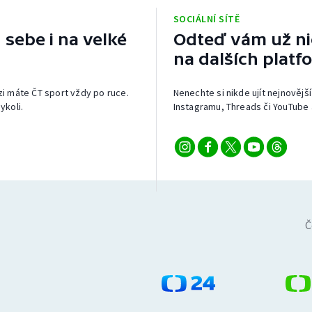
SOCIÁLNÍ SÍTĚ
 sebe i na velké
Odteď vám už nic
na dalších platf
izi máte ČT sport vždy po ruce.
Nenechte si nikde ujít nejnovější
ykoli.
Instagramu, Threads či YouTube 
Č