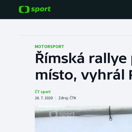
POPULÁRNÍ
DALŠÍ SPORTY
Fotbal
Americký fotbal
MOTORSPORT
Římská rallye
Hokej
Baseball a softbal
místo, vyhrál
Tenis
Basketbal
Atletika
Biatlon
ČT sport
26. 7. 2020
|
Zdroj:
ČTK
Cyklistika
Boby a skeleton
Box