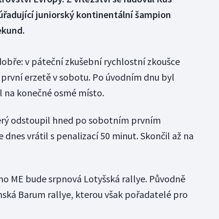
úřadující juniorský kontinentální šampion
ekund.
dobře: v páteční zkušební rychlostní zkoušce
v první erzetě v sobotu. Po úvodním dnu byl
ul na konečné osmé místo.
který odstoupil hned po sobotním prvním
 dnes vrátil s penalizací 50 minut. Skončil až na
o ME bude srpnová Lotyšská rallye. Původně
ínská Barum rallye, kterou však pořadatelé pro