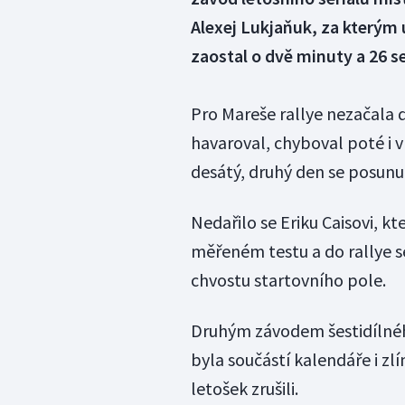
Alexej Lukjaňuk, za kterým 
zaostal o dvě minuty a 26 s
Pro Mareše rallye nezačala 
havaroval, chyboval poté i 
desátý, druhý den se posun
Nedařilo se Eriku Caisovi, 
měřeném testu a do rallye se
chvostu startovního pole.
Druhým závodem šestidílnéh
byla součástí kalendáře i zl
letošek zrušili.