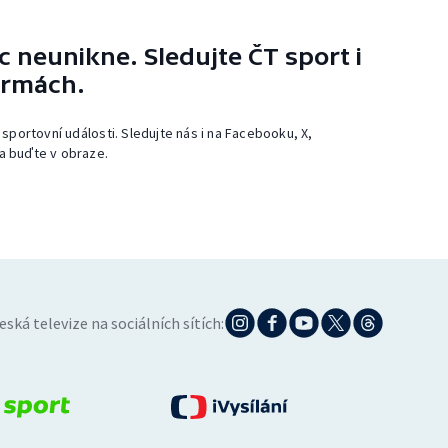
 neunikne. Sledujte ČT sport i
ormách.
 sportovní události. Sledujte nás i na Facebooku, X,
a buďte v obraze.
eská televize na sociálních sítích: