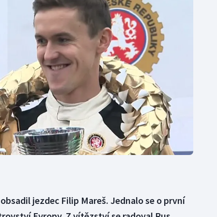
Moderní pětiboj
Triatlon
Motorsport
Veslování
Olympijské hry
Vodní slalom
Parasport
Volejbal
Plavání
Ostatní
Plážový volejbal
obsadil jezdec Filip Mareš. Jednalo se o první
rovství Evropy. Z vítězství se radoval Rus