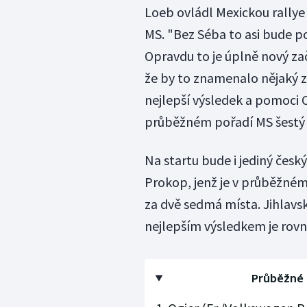
Loeb ovládl Mexickou rallye 
MS. "Bez Séba to asi bude p
Opravdu to je úplně nový za
že by to znamenalo nějaký zv
nejlepší výsledek a pomoci C
průběžném pořadí MS šestý 
Na startu bude i jediný čes
Prokop, jenž je v průběžném
za dvě sedmá místa. Jihlavský
nejlepším výsledkem je rovn
Průběžné 