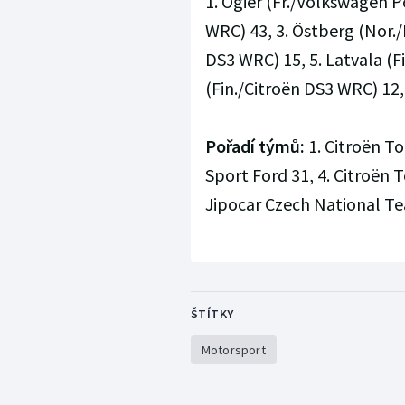
1. Ogier (Fr./Volkswagen P
WRC) 43, 3. Östberg (Nor./
DS3 WRC) 15, 5. Latvala (
(Fin./Citroën DS3 WRC) 12,
Pořadí týmů:
1. Citroën To
Sport Ford 31, 4. Citroën To
Jipocar Czech National Te
ŠTÍTKY
Motorsport