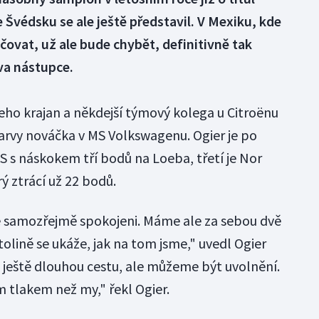
 Švédsku se ale ještě představil. V Mexiku, kde
čovat, už ale bude chybět, definitivně tak
va nástupce.
jeho krajan a někdejší týmový kolega u Citroënu
barvy nováčka v MS Volkswagenu. Ogier je po
MS s náskokem tří bodů na Loeba, třetí je Nor
ý ztrácí už 22 bodů.
 samozřejmě spokojeni. Máme ale za sebou dvě
tolině se ukáže, jak na tom jsme," uvedl Ogier
ještě dlouhou cestu, ale můžeme být uvolnění.
m tlakem než my," řekl Ogier.