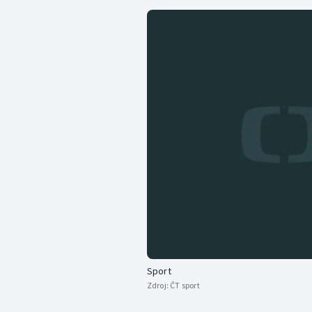
Sport
Zdroj:
ČT sport