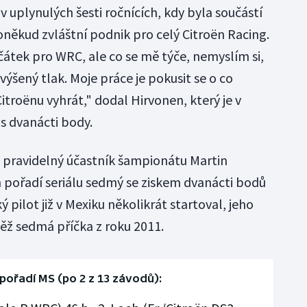
v uplynulých šesti ročnících, kdy byla součástí
oněkud zvláštní podnik pro celý Citroën Racing.
čátek pro WRC, ale co se mě týče, nemyslím si,
ýšený tlak. Moje práce je pokusit se o co
itroënu vyhrát," dodal Hirvonen, který je v
s dvanácti body.
ký pravidelný účastník šampionátu Martin
 pořadí seriálu sedmý se ziskem dvanácti bodů
 pilot již v Mexiku několikrát startoval, jeho
ěž sedmá příčka z roku 2011.
pořadí MS (po 2 z 13 závodů):