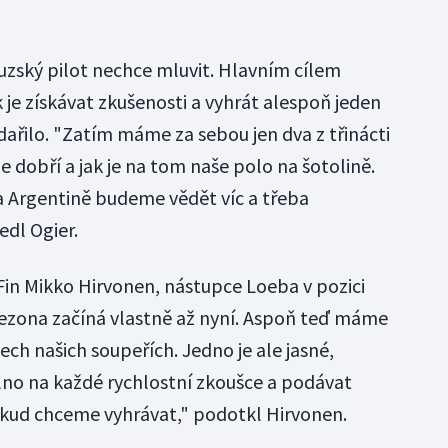
ouzský pilot nechce mluvit. Hlavním cílem
je získávat zkušenosti a vyhrát alespoň jeden
dařilo. "Zatím máme za sebou jen dva z třinácti
e dobří a jak je na tom naše polo na šotolině.
a Argentině budeme vědět víc a třeba
edl Ogier.
 Fin Mikko Hirvonen, nástupce Loeba v pozici
sezona začíná vlastně až nyní. Aspoň teď máme
ch našich soupeřích. Jedno je ale jasné,
o na každé rychlostní zkoušce a podávat
ud chceme vyhrávat," podotkl Hirvonen.