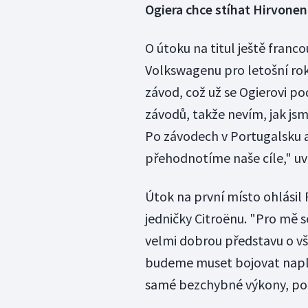
Ogiera chce stíhat Hirvonen
O útoku na titul ještě franc
Volkswagenu pro letošní rok 
závod, což už se Ogierovi po
závodů, takže nevím, jak jsm
Po závodech v Portugalsku 
přehodnotíme naše cíle," uv
Útok na první místo ohlásil
jedničky Citroënu. "Pro mě 
velmi dobrou představu o vše
budeme muset bojovat napln
samé bezchybné výkony, pok