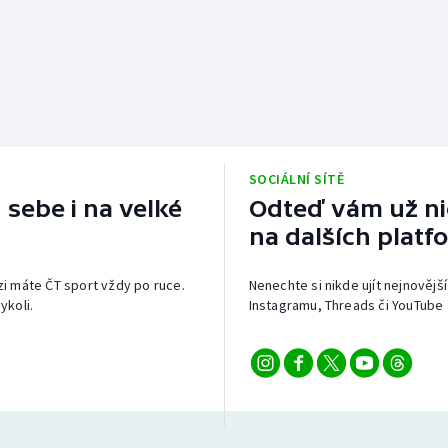
SOCIÁLNÍ SÍTĚ
 sebe i na velké
Odteď vám už nic
na dalších platf
izi máte ČT sport vždy po ruce.
Nenechte si nikde ujít nejnovější
ykoli.
Instagramu, Threads či YouTube 