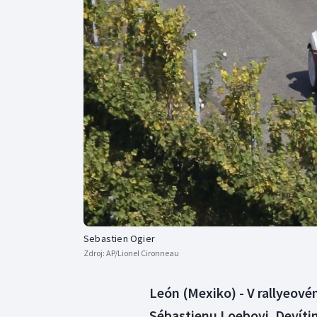
Curling
Dostihy
Florbal
Futsal
Golf
Gymnastika
Sebastien Ogier
Zdroj:
AP/Lionel Cironneau
León (Mexiko) - V rallyeové
Sébastienu Loebovi. Devítin