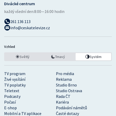
Divácké centrum
každý všední den:
8:00—16:00 hodin
261 136 113
info@ceskatelevize.cz
Vzhled
Světlý
Tmavý
Systém
TV program
Pro média
Živé vysílání
Reklama
TV poplatky
Studio Brno
Teletext
Studio Ostrava
Podcasty
Rada ČT
Počasí
Kariéra
E-shop
Podávání námětů
Mobilní a TV aplikace
Časté dotazy