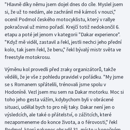
"Hlavně díky němu jsem dojel dnes do cíle. Myslel jsem
si, že už to nedám, ale zachránil mě kámoš v nouzi,"
Gymnastika
ocenil Podmol českého motocyklistu, který v rallye
pokračoval už mimo pořadí. Krejčí totiž nedokončil 6.
Házená
etapu a poté jel jenom v kategorii "Dakar experience".
Jezdectví
"Když mě viděl, zastavil a řekl, jestli nechci jeho přední
kolo, tak jsem řekl, že beru," řekl bývalý mistr světa ve
Judo
freestyle motokrosu.
Výměnu kol provedli před zraky organizátorů, takže
Krasobruslení
věděli, že je vše z pohledu pravidel v pořádku. "My jsme
Lezení
se s Romanem spřátelili, trénovali jsme spolu v
Hodoníně. Vezl jsem mu sem na Dakar motorku. Moc si
Lyže a snowboard
toho jeho gesta vážím, kdybychom byli v obrácené
situaci, udělal bych to pro něj taky. Dakar není jen o
Moderní pětiboj
výsledcích, ale také o přátelství, o zážitcích, které
nezapomeneme do konce života, a o férovosti," řekl
Motorsport
Podmol, který nakonec obsadil 31. místo v konečném