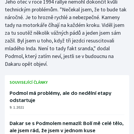
Jeho otec v roce 1994 rallye nemohl dokončit kvůli
technickým problémům. "Nečekal jsem, že to bude tak
náročné. Je to hrozně rychlé a nebezpečné. Kameny
tady na motorkáře číhají na každém kroku. Viděl jsem
za tu soutěž několik vážných pádů a jeden jsem sám
zažil. Byl jsem u toho, když tři jezdci resuscitovali
mladého Inda. Není to tady fakt sranda," dodal
Podmol, který zatím neví, jestli se v budoucnu na
Dakaru opět objeví.
SOUVISEJÍCÍ ČLÁNKY
Podmol má problémy, ale do nedělní etapy
odstartuje
9. 1. 2021
Dakar se s Podmolem nemazlí: Bolí mě celé tělo,
ale jsem rád, že jsem v jednom kuse