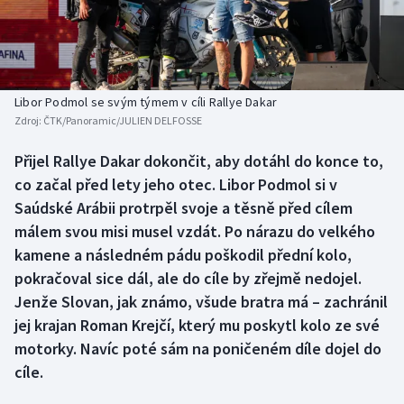
Baseball a softbal
Soutěže
Basketbal
Historické návraty
Biatlon
Aplikace ČT sport
Libor Podmol se svým týmem v cíli Rallye Dakar
Zdroj:
ČTK/Panoramic/JULIEN DELFOSSE
Boby a skeleton
AZ kvíz
Přijel Rallye Dakar dokončit, aby dotáhl do konce to,
co začal před lety jeho otec. Libor Podmol si v
Box
Saúdské Arábii protrpěl svoje a těsně před cílem
Curling
málem svou misi musel vzdát. Po nárazu do velkého
kamene a následném pádu poškodil přední kolo,
Dostihy
pokračoval sice dál, ale do cíle by zřejmě nedojel.
Jenže Slovan, jak známo, všude bratra má – zachránil
Florbal
jej krajan Roman Krejčí, který mu poskytl kolo ze své
motorky. Navíc poté sám na poničeném díle dojel do
Futsal
cíle.
Golf