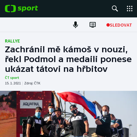
POPULÁRNÍ
SLEDOVAT
Fotbal
RALLYE
Zachránil mě kámoš v nouzi,
Hokej
řekl Podmol a medaili ponese
ukázat tátovi na hřbitov
Tenis
ČT sport
Atletika
15. 1. 2021
|
Zdroj:
ČTK
Cyklistika
DALŠÍ SPORTY
Americký fotbal
NEPŘEHLÉDNĚTE