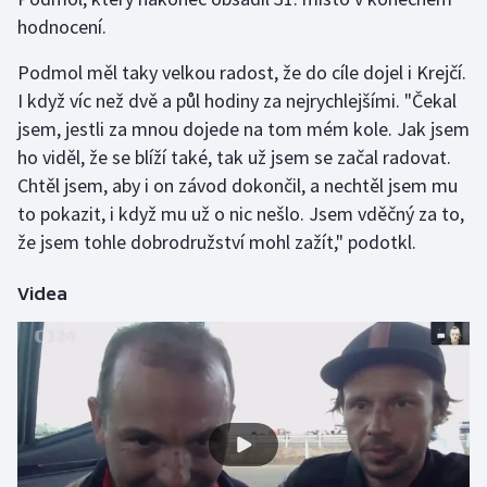
hodnocení.
Olympijské hry
Podmol měl taky velkou radost, že do cíle dojel i Krejčí.
Parasport
I když víc než dvě a půl hodiny za nejrychlejšími. "Čekal
jsem, jestli za mnou dojede na tom mém kole. Jak jsem
Plavání
ho viděl, že se blíží také, tak už jsem se začal radovat.
Chtěl jsem, aby i on závod dokončil, a nechtěl jsem mu
Plážový volejbal
to pokazit, i když mu už o nic nešlo. Jsem vděčný za to,
že jsem tohle dobrodružství mohl zažít," podotkl.
Ragby
Rychlobruslení
Videa
Rychlostní kanoistika
Short track
Sportovní střelba