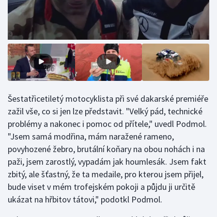
Stolní tenis
Triatlon
Veslování
Vodní slalom
Šestatřicetiletý motocyklista při své dakarské premiéře
Volejbal
zažil vše, co si jen lze představit. "Velký pád, technické
Ostatní
problémy a nakonec i pomoc od přítele," uvedl Podmol.
"Jsem samá modřina, mám naražené rameno,
povyhozené žebro, brutální koňary na obou nohách i na
paži, jsem zarostlý, vypadám jak houmlesák. Jsem fakt
zbitý, ale šťastný, že ta medaile, pro kterou jsem přijel,
bude viset v mém trofejském pokoji a půjdu ji určitě
ukázat na hřbitov tátovi," podotkl Podmol.