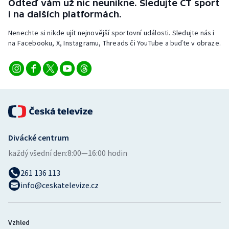
Odteď vám už nic neunikne. Sledujte ČT sport
i na dalších platformách.
Nenechte si nikde ujít nejnovější sportovní události. Sledujte nás i
na Facebooku, X, Instagramu, Threads či YouTube a buďte v obraze.
Divácké centrum
každý všední den:
8:00—16:00 hodin
261 136 113
info@ceskatelevize.cz
Vzhled