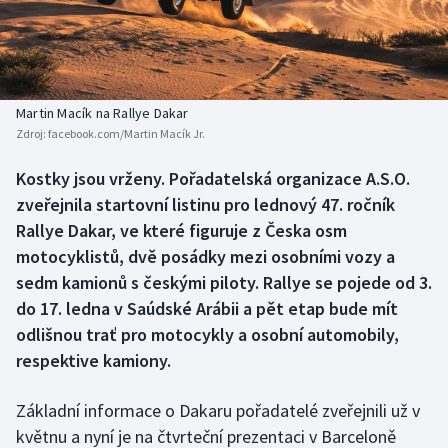
Baseball a softbal
Soutěže
Basketbal
Historické návraty
Biatlon
Aplikace ČT sport
Martin Macík na Rallye Dakar
Zdroj:
facebook.com/Martin Macík Jr.
Boby a skeleton
AZ kvíz
Kostky jsou vrženy. Pořadatelská organizace A.S.O.
zveřejnila startovní listinu pro lednový 47. ročník
Box
Rallye Dakar, ve které figuruje z Česka osm
Curling
motocyklistů, dvě posádky mezi osobními vozy a
sedm kamionů s českými piloty. Rallye se pojede od 3.
Dostihy
do 17. ledna v Saúdské Arábii a pět etap bude mít
odlišnou trať pro motocykly a osobní automobily,
Florbal
respektive kamiony.
Futsal
Základní informace o Dakaru pořadatelé zveřejnili už v
květnu a nyní je na čtvrteční prezentaci v Barceloně
Golf