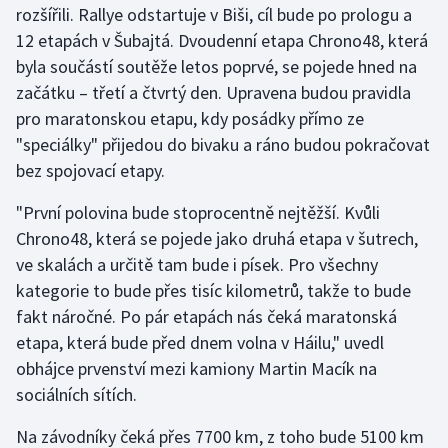
rozšířili. Rallye odstartuje v Biši, cíl bude po prologu a
12 etapách v Šubajtá. Dvoudenní etapa Chrono48, která
Gymnastika
byla součástí soutěže letos poprvé, se pojede hned na
začátku – třetí a čtvrtý den. Upravena budou pravidla
Házená
pro maratonskou etapu, kdy posádky přímo ze
Jezdectví
"speciálky" přijedou do bivaku a ráno budou pokračovat
bez spojovací etapy.
Judo
"První polovina bude stoprocentně nejtěžší. Kvůli
Chrono48, která se pojede jako druhá etapa v šutrech,
Krasobruslení
ve skalách a určitě tam bude i písek. Pro všechny
Lezení
kategorie to bude přes tisíc kilometrů, takže to bude
fakt náročné. Po pár etapách nás čeká maratonská
Lyže a snowboard
etapa, která bude před dnem volna v Háilu," uvedl
obhájce prvenství mezi kamiony Martin Macík na
Moderní pětiboj
sociálních sítích.
Motorsport
Na závodníky čeká přes 7700 km, z toho bude 5100 km