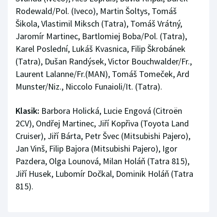
Stolní tenis
Rodewald/Pol. (Iveco), Martin Šoltys, Tomáš
Šikola, Vlastimil Miksch (Tatra), Tomáš Vrátný,
Triatlon
Jaromír Martinec, Bartlomiej Boba/Pol. (Tatra),
Karel Poslední, Lukáš Kvasnica, Filip Škrobánek
Veslování
(Tatra), Dušan Randýsek, Victor Bouchwalder/Fr.,
Laurent Lalanne/Fr.(MAN), Tomáš Tomeček, Ard
Vodní slalom
Munster/Niz., Niccolo Funaioli/It. (Tatra).
Volejbal
Klasik:
Barbora Holická, Lucie Engová (Citroën
2CV), Ondřej Martinec, Jiří Kopřiva (Toyota Land
Ostatní
Cruiser), Jiří Bárta, Petr Švec (Mitsubishi Pajero),
Jan Vinš, Filip Bajora (Mitsubishi Pajero), Igor
Pazdera, Olga Lounová, Milan Holáň (Tatra 815),
Jiří Husek, Lubomír Dočkal, Dominik Holáň (Tatra
815).