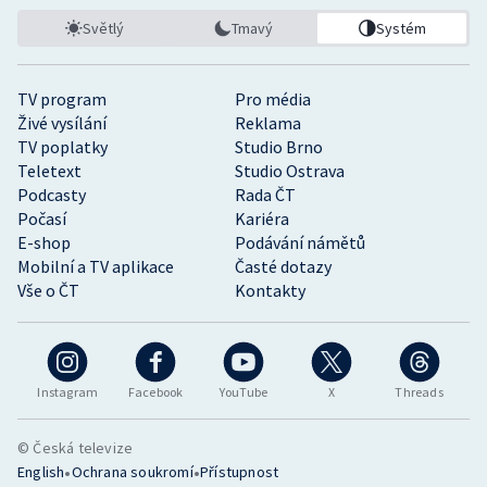
Světlý
Tmavý
Systém
TV program
Pro média
Živé vysílání
Reklama
TV poplatky
Studio Brno
Teletext
Studio Ostrava
Podcasty
Rada ČT
Počasí
Kariéra
E-shop
Podávání námětů
Mobilní a TV aplikace
Časté dotazy
Vše o ČT
Kontakty
Instagram
Facebook
YouTube
X
Threads
© Česká televize
•
•
English
Ochrana soukromí
Přístupnost