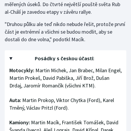
měřených úseků. Do čtvrté největší pouště světa Rub
Olympijské hry
al-Chálí je zavedou etapy v závěru rallye.
Parasport
"Druhou půlku ale teď nikdo nebude řešit, protože první
část je extrémní a všichni se budou modlit, aby se
Plavání
dostali do dne volna," podotkl Macík.
Plážový volejbal
Posádky s českou účastí:
Ragby
Motocykly:
Martin Michek, Jan Brabec, Milan Engel,
Martin Prokeš, David Pabiška, Jiří Brož, Dušan
Rychlobruslení
Drdaj, Jaromír Romančík (všichni KTM).
Rychlostní kanoistika
Auta:
Martin Prokop, Viktor Chytka (Ford), Karel
Short track
Trněný, Václav Pritzl (Ford).
Sportovní střelba
Kamiony:
Martin Macík, František Tomášek, David
Švanda (Iveco), Aleš Loprais, David Křípal, Darek