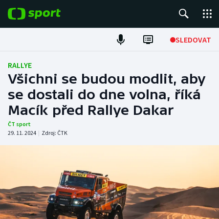
POPULÁRNÍ
SLEDOVAT
Fotbal
RALLYE
Všichni se budou modlit, aby
Hokej
se dostali do dne volna, říká
Macík před Rallye Dakar
Tenis
ČT sport
Atletika
29. 11. 2024
|
Zdroj:
ČTK
Cyklistika
DALŠÍ SPORTY
Americký fotbal
NEPŘEHLÉDNĚTE