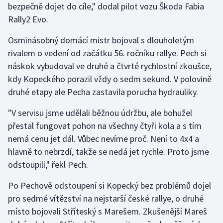
bezpečně dojet do cíle," dodal pilot vozu Škoda Fabia
Olympijské hry
Rally2 Evo.
Parasport
Osminásobný domácí mistr bojoval s dlouholetým
rivalem o vedení od začátku 56. ročníku rallye. Pech si
Plavání
náskok vybudoval ve druhé a čtvrté rychlostní zkoušce,
kdy Kopeckého porazil vždy o sedm sekund. V polovině
Plážový volejbal
druhé etapy ale Pecha zastavila porucha hydrauliky.
Ragby
"V servisu jsme udělali běžnou údržbu, ale bohužel
přestal fungovat pohon na všechny čtyři kola a s tím
Rychlobruslení
nemá cenu jet dál. Vůbec nevíme proč. Není to 4x4 a
hlavně to nebrzdí, takže se nedá jet rychle. Proto jsme
Rychlostní kanoistika
odstoupili," řekl Pech.
Short track
Po Pechově odstoupení si Kopecký bez problémů dojel
pro sedmé vítězství na nejstarší české rallye, o druhé
Sportovní střelba
místo bojovali Stříteský s Marešem. Zkušenější Mareš