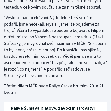
dokázal dnes Stříteského porazit ve všech měřených
Stolní tenis
testech, v celkovém součtu ale za ním těsně zaostal.
Triatlon
"Vyšlo to nad očekávání. Výsledek, který se nám
podařil, jsme nečekali. Mysleli jsme, že pojedeme za
Veslování
trojicí. Včera to vypadalo, že budeme bojovat s Filipem
o třetí místo, po Vencově odstoupení jsme druzí," řekl
Vodní slalom
Stříteský, jenž vyrovnal své maximum v MČR. "S Filipem
to byl nervy drásající souboj. Po kousíčku nás sjížděl,
Volejbal
každou erzetu nám kousek dal. Věděl jsem, že mu to
asi nebudeme schopni vrátit zpět, tak jsme se snažili, ať
Ostatní
je rozdíl co nejmenší. A podařilo se," radoval se
Stříteský v televizním rozhovoru.
Třetím dílem MČR bude Rallye Český Krumlov 20. a 21.
května.
Rallye Šumava Klatovy, závod mistrovství