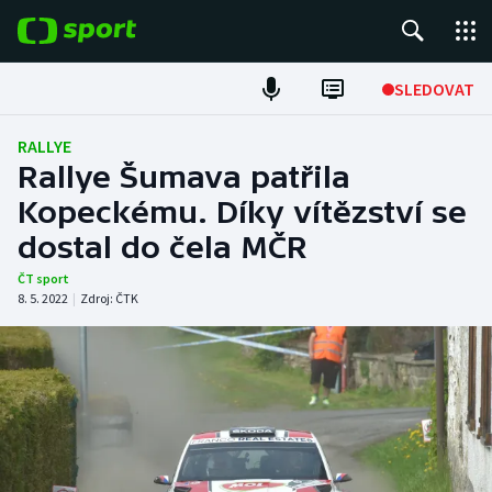
POPULÁRNÍ
SLEDOVAT
Fotbal
RALLYE
Rallye Šumava patřila
Hokej
Kopeckému. Díky vítězství se
dostal do čela MČR
Tenis
ČT sport
Atletika
8. 5. 2022
|
Zdroj:
ČTK
Cyklistika
DALŠÍ SPORTY
Americký fotbal
NEPŘEHLÉDNĚTE