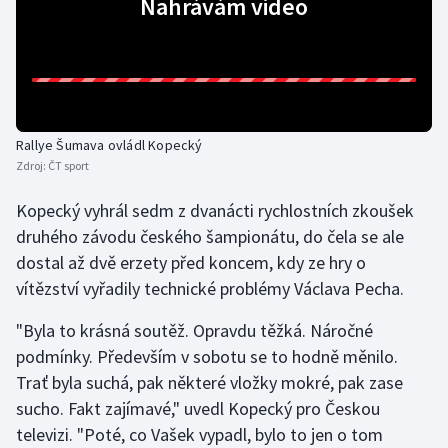
Nahrávám video
Gymnastika
Házená
Jezdectví
Rallye Šumava ovládl Kopecký
Zdroj:
ČT sport
Judo
Kopecký vyhrál sedm z dvanácti rychlostních zkoušek
druhého závodu českého šampionátu, do čela se ale
Krasobruslení
dostal až dvě erzety před koncem, kdy ze hry o
Lezení
vítězství vyřadily technické problémy Václava Pecha.
"Byla to krásná soutěž. Opravdu těžká. Náročné
Lyže a snowboard
podmínky. Především v sobotu se to hodně měnilo.
Trať byla suchá, pak některé vložky mokré, pak zase
Moderní pětiboj
sucho. Fakt zajímavé," uvedl Kopecký pro Českou
Motorsport
televizi. "Poté, co Vašek vypadl, bylo to jen o tom