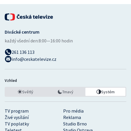
Divácké centrum
každý všední den:
8:00—16:00 hodin
261 136 113
info@ceskatelevize.cz
Vzhled
Světlý
Tmavý
Systém
TV program
Pro média
Živé vysílání
Reklama
TV poplatky
Studio Brno
Teletext
Studio Ostrava