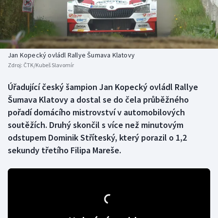
Baseball a softbal
Soutěže
Basketbal
Historické návraty
Biatlon
Aplikace ČT sport
Jan Kopecký ovládl Rallye Šumava Klatovy
Zdroj:
ČTK/Kubeš Slavomír
Boby a skeleton
AZ kvíz
Úřadující český šampion Jan Kopecký ovládl Rallye
Šumava Klatovy a dostal se do čela průběžného
Box
pořadí domácího mistrovství v automobilových
Curling
soutěžích. Druhý skončil s více než minutovým
odstupem Dominik Stříteský, který porazil o 1,2
Dostihy
sekundy třetího Filipa Mareše.
Florbal
Futsal
Golf