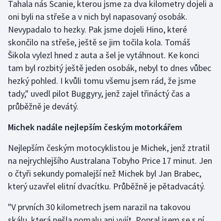
Tahala nás Scanie, kterou jsme za dva kilometry dojeli a
oni byli na střeše a v nich byl napasovaný osobák.
Nevypadalo to hezky. Pak jsme dojeli Hino, které
skončilo na střeše, ještě se jim točila kola. Tomáš
Šikola vylezl hned z auta a šel je vytáhnout. Ke konci
tam byl rozbitý ještě jeden osobák, nebyl to dnes vůbec
hezký pohled. I kvůli tomu všemu jsem rád, že jsme
tady," uvedl pilot Buggyry, jenž zajel třináctý čas a
průběžně je devátý.
Michek nadále nejlepším českým motorkářem
Nejlepším českým motocyklistou je Michek, jenž ztratil
na nejrychlejšího Australana Tobyho Price 17 minut. Jen
o čtyři sekundy pomalejší než Michek byl Jan Brabec,
který uzavřel elitní dvacítku. Průběžně je pětadvacátý.
"V prvních 30 kilometrech jsem narazil na takovou
skálu, která nešla pomalu ani vyjít. Popral jsem se s ní,