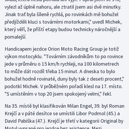
vylezl až úplně nahoru, ale ztratil jsem asi dvě minutky.
Jinak trať byla šíleně rychlá, po rovinkách mě bohužel
předjížděli kluci s továrními motorkami," uvedl Michek,
který věří, že příští etapy budou technicky náročnější a
pomalejší.
Handicapem jezdce Orion Moto Racing Group je totiž
výkon motocyklu. "Továrním závodníkům to po rovince
jede v průměru o 15 km/h rychleji, na 100 kilometrech
to může dát rozdíl třeba 15 minut. A dneska to bylo
bohužel hodně rovinaté, duny byly tak z deseti procent,"
podotkl Michek. V průběžném pořadí klesl na 17. místo.
"S umístěním v top 20 jsem spokojený velmi," řekl.
Na 35. místě byl klasifikován Milan Engel, 39. byl Roman
Krejčí a v páté desítce se umístili Libor Podmol (45.) a
David Pabiška (47.). Krejčí je třetí v kategorii Original by
Motul vypsané pro jezdce bez asistence. Mezi