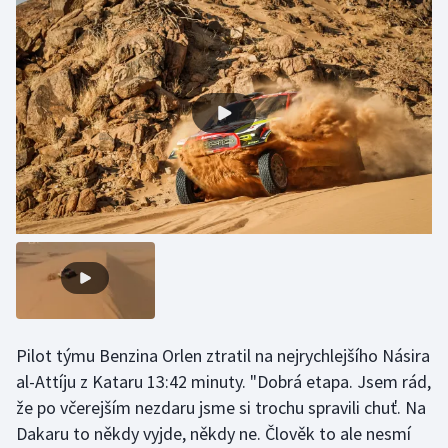
Olympijské hry
Parasport
Plavání
Plážový volejbal
Ragby
Rychlobruslení
Rychlostní kanoistika
Pilot týmu Benzina Orlen ztratil na nejrychlejšího Násira
Short track
al-Attíju z Kataru 13:42 minuty. "Dobrá etapa. Jsem rád,
že po včerejším nezdaru jsme si trochu spravili chuť. Na
Sportovní střelba
Dakaru to někdy vyjde, někdy ne. Člověk to ale nesmí