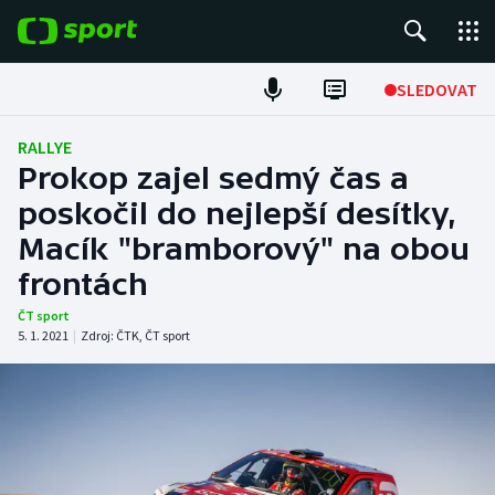
POPULÁRNÍ
SLEDOVAT
Fotbal
RALLYE
Prokop zajel sedmý čas a
Hokej
poskočil do nejlepší desítky,
Macík "bramborový" na obou
Tenis
frontách
Atletika
ČT sport
5. 1. 2021
|
Zdroj:
ČTK
,
ČT sport
Cyklistika
DALŠÍ SPORTY
Americký fotbal
NEPŘEHLÉDNĚTE