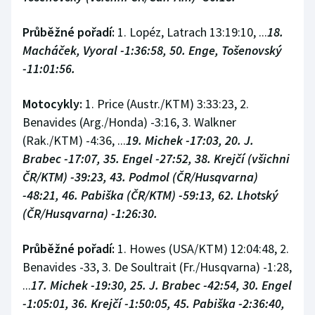
Průběžné pořadí:
1. Lopéz, Latrach 13:19:10, ...
18.
Macháček, Vyoral -1:36:58, 50. Enge, Tošenovský
-11:01:56.
Motocykly:
1. Price (Austr./KTM) 3:33:23, 2.
Benavides (Arg./Honda) -3:16, 3. Walkner
(Rak./KTM) -4:36, ...
19. Michek -17:03, 20. J.
Brabec -17:07, 35. Engel -27:52, 38. Krejčí (všichni
ČR/KTM) -39:23, 43. Podmol (ČR/Husqvarna)
-48:21, 46. Pabiška (ČR/KTM) -59:13, 62. Lhotský
(ČR/Husqvarna) -1:26:30.
Průběžné pořadí:
1. Howes (USA/KTM) 12:04:48, 2.
Benavides -33, 3. De Soultrait (Fr./Husqvarna) -1:28,
...
17. Michek -19:30, 25. J. Brabec -42:54, 30. Engel
-1:05:01, 36. Krejčí -1:50:05, 45. Pabiška -2:36:40,