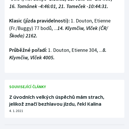
16. Tománek -4:46:01, 21. Tomeček -10:44:31.
Klasic (jízda pravidelnosti):
1. Douton, Etienne
(Fr./Buggy) 77 bodů, ...
14. Klymčiw, Vlček (ČR/
Škoda) 2162.
Průběžné pořadí:
1. Douton, Etienne 304, ...
8.
Klymčiw, Vlček 4005.
SOUVISEJÍCÍ ČLÁNKY
Z úvodních velkých úspěchů mám strach,
jelikož značí bezhlavou jízdu, řekl Kalina
4. 1. 2021