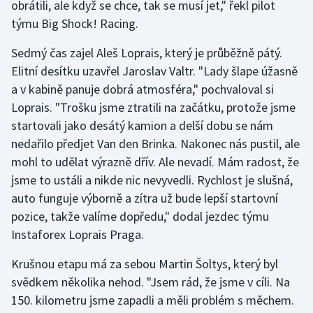
obrátili, ale když se chce, tak se musí jet," řekl pilot
týmu Big Shock! Racing.
Sedmý čas zajel Aleš Loprais, který je průběžně pátý.
Elitní desítku uzavřel Jaroslav Valtr. "Lady šlape úžasně
a v kabině panuje dobrá atmosféra," pochvaloval si
Loprais. "Trošku jsme ztratili na začátku, protože jsme
startovali jako desátý kamion a delší dobu se nám
nedařilo předjet Van den Brinka. Nakonec nás pustil, ale
mohl to udělat výrazně dřív. Ale nevadí. Mám radost, že
jsme to ustáli a nikde nic nevyvedli. Rychlost je slušná,
auto funguje výborně a zítra už bude lepší startovní
pozice, takže valíme dopředu," dodal jezdec týmu
Instaforex Loprais Praga.
Krušnou etapu má za sebou Martin Šoltys, který byl
svědkem několika nehod. "Jsem rád, že jsme v cíli. Na
150. kilometru jsme zapadli a měli problém s měchem.