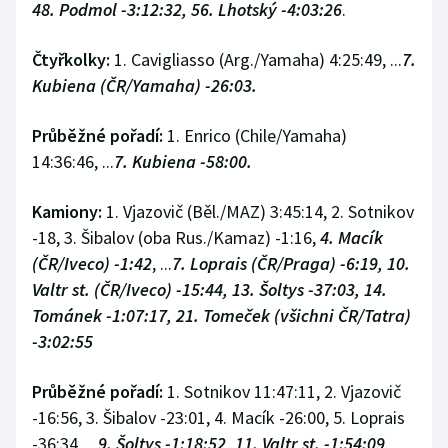
48. Podmol -3:12:32, 56. Lhotský -4:03:26
.
Čtyřkolky:
1. Cavigliasso (Arg./Yamaha) 4:25:49, ...
7.
Kubiena (ČR/Yamaha) -26:03.
Průběžné pořadí:
1. Enrico (Chile/Yamaha)
14:36:46, ...
7. Kubiena -58:00.
Kamiony:
1. Vjazovič (Běl./MAZ) 3:45:14, 2. Sotnikov
-18, 3. Šibalov (oba Rus./Kamaz) -1:16,
4. Macík
(ČR/Iveco) -1:42
, ...
7. Loprais (ČR/Praga) -6:19, 10.
Valtr st. (ČR/Iveco) -15:44, 13. Šoltys -37:03, 14.
Tománek -1:07:17, 21. Tomeček (všichni ČR/Tatra)
-3:02:55
Průběžné pořadí:
1. Sotnikov 11:47:11, 2. Vjazovič
-16:56, 3. Šibalov -23:01, 4. Macík -26:00, 5. Loprais
-36:34, ...
9. Šoltys -1:18:52, 11. Valtr st. -1:54:09,