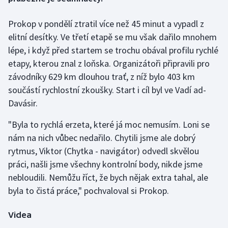
Prokop v pondělí ztratil více než 45 minut a vypadl z
Gymnastika
elitní desítky. Ve třetí etapě se mu však dařilo mnohem
Házená
lépe, i když před startem se trochu obával profilu rychlé
etapy, kterou znal z loňska. Organizátoři připravili pro
Jezdectví
závodníky 629 km dlouhou trať, z níž bylo 403 km
součástí rychlostní zkoušky. Start i cíl byl ve Vadí ad-
Judo
Davásir.
Krasobruslení
"Byla to rychlá erzeta, které já moc nemusím. Loni se
nám na nich vůbec nedařilo. Chytili jsme ale dobrý
Lezení
rytmus, Viktor (Chytka - navigátor) odvedl skvělou
práci, našli jsme všechny kontrolní body, nikde jsme
Lyže a snowboard
nebloudili. Nemůžu říct, že bych nějak extra tahal, ale
byla to čistá práce," pochvaloval si Prokop.
Moderní pětiboj
Videa
Motorsport