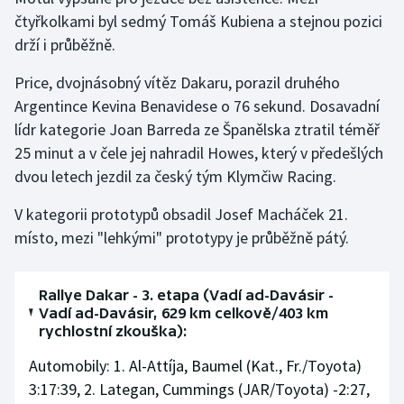
čtyřkolkami byl sedmý Tomáš Kubiena a stejnou pozici
drží i průběžně.
Price, dvojnásobný vítěz Dakaru, porazil druhého
Argentince Kevina Benavidese o 76 sekund. Dosavadní
lídr kategorie Joan Barreda ze Španělska ztratil téměř
25 minut a v čele jej nahradil Howes, který v předešlých
dvou letech jezdil za český tým Klymčiw Racing.
V kategorii prototypů obsadil Josef Macháček 21.
místo, mezi "lehkými" prototypy je průběžně pátý.
Rallye Dakar - 3. etapa (Vadí ad-Davásir -
Vadí ad-Davásir, 629 km celkově/403 km
rychlostní zkouška):
Automobily: 1. Al-Attíja, Baumel (Kat., Fr./Toyota)
3:17:39, 2. Lategan, Cummings (JAR/Toyota) -2:27,