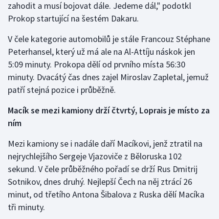
zahodit a musí bojovat dále. Jedeme dál," podotkl
Stolní tenis
Prokop startující na šestém Dakaru.
Triatlon
V čele kategorie automobilů je stále Francouz Stéphane
Peterhansel, který už má ale na Al-Attíju náskok jen
Veslování
5:09 minuty. Prokopa dělí od prvního místa 56:30
minuty. Dvacátý čas dnes zajel Miroslav Zapletal, jemuž
Vodní slalom
patří stejná pozice i průběžně.
Volejbal
Macík se mezi kamiony drží čtvrtý, Loprais je místo za
ním
Ostatní
Mezi kamiony se i nadále daří Macíkovi, jenž ztratil na
nejrychlejšího Sergeje Vjazoviče z Běloruska 102
sekund. V čele průběžného pořadí se drží Rus Dmitrij
Sotnikov, dnes druhý. Nejlepší Čech na něj ztrácí 26
minut, od třetího Antona Šibalova z Ruska dělí Macíka
tři minuty.