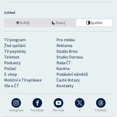
Vzhled
Světlý
Tmavý
Systém
TV program
Pro média
Živé vysílání
Reklama
TV poplatky
Studio Brno
Teletext
Studio Ostrava
Podcasty
Rada ČT
Počasí
Kariéra
E-shop
Podávání námětů
Mobilní a TV aplikace
Časté dotazy
Vše o ČT
Kontakty
Instagram
Facebook
YouTube
X
Threads