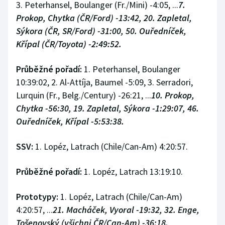
3. Peterhansel, Boulanger (Fr./Mini) -4:05, ...
7.
Prokop, Chytka (ČR/Ford) -13:42, 20. Zapletal,
Sýkora (ČR, SR/Ford) -31:00, 50. Ouředníček,
Křípal (ČR/Toyota) -2:49:52.
Průběžné pořadí:
1. Peterhansel, Boulanger
10:39:02, 2. Al-Attíja, Baumel -5:09, 3. Serradori,
Lurquin (Fr., Belg./Century) -26:21, ...
10. Prokop,
Chytka -56:30, 19. Zapletal, Sýkora -1:29:07, 46.
Ouředníček, Křípal -5:53:38.
SSV:
1. Lopéz, Latrach (Chile/Can-Am) 4:20:57.
Průběžné pořadí:
1. Lopéz, Latrach 13:19:10.
Prototypy:
1. Lopéz, Latrach (Chile/Can-Am)
4:20:57, ...
21. Macháček, Vyoral -19:32, 32. Enge,
Tošenovský (všichni ČR/Can-Am) -36:18.