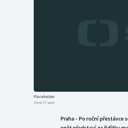
Curling
Dostihy
Florbal
Futsal
Golf
Gymnastika
Placeholder
Zdroj:
ČT sport
Praha - Po roční přestávce 
opět představí za řidítky 