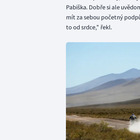
Pabiška. Dobře si ale uvěd
mít za sebou početný podpůrn
to od srdce," řekl.