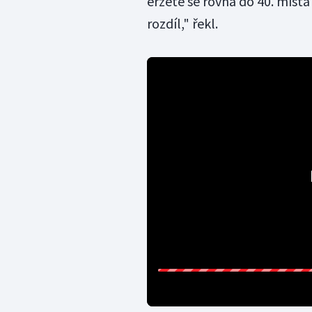
erzetě se rovná do 40. míst
rozdíl," řekl.