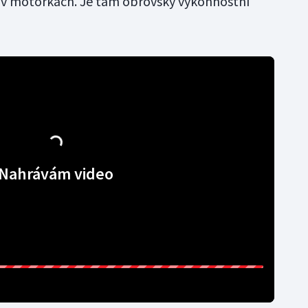
a v motorkách. Je tam obrovský výkonnostní
Nahrávám video