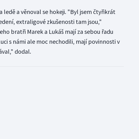
a ledě a věnoval se hokeji. "Byl jsem čtyřikrát
dení, extraligové zkušenosti tam jsou,"
jeho bratři Marek a Lukáš mají za sebou řadu
luci s námi ale moc nechodili, mají povinnosti v
val," dodal.