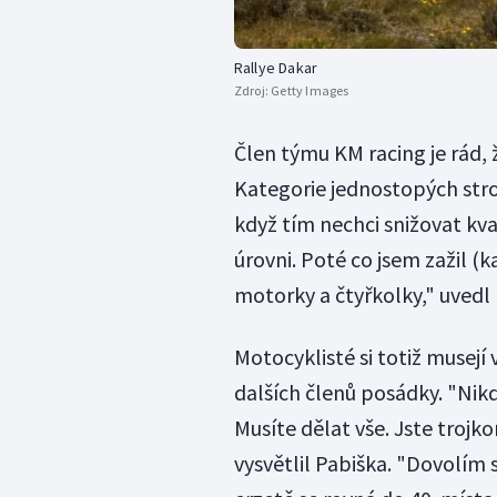
Rallye Dakar
Zdroj:
Getty Images
Člen týmu KM racing je rád, 
Kategorie jednostopých stroj
když tím nechci snižovat kva
úrovni. Poté co jsem zažil (
motorky a čtyřkolky," uvedl 
Motocyklisté si totiž musej
dalších členů posádky. "Nik
Musíte dělat vše. Jste trojk
vysvětlil Pabiška. "Dovolím s