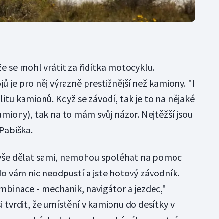
že se mohl vrátit za řidítka motocyklu.
ů je pro něj výrazně prestižnější než kamiony. "I
litu kamionů. Když se závodí, tak je to na nějaké
kamiony), tak na to mám svůj názor. Nejtěžší jsou
Pabiška.
í vše dělat sami, nemohou spoléhat na pomoc
do vám nic neodpustí a jste hotový závodník.
ombinace - mechanik, navigátor a jezdec,"
i tvrdit, že umístění v kamionu do desítky v