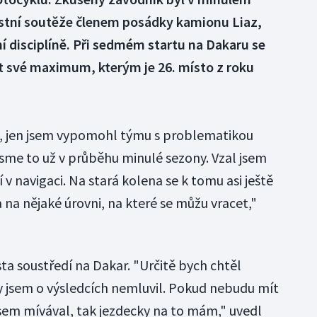
ostní soutěže členem posádky kamionu Liaz,
vní disciplíně. Při sedmém startu na Dakaru se
t své maximum, kterým je 26. místo z roku
, jen jsem vypomohl týmu s problematikou
jsme to už v průběhu minulé sezony. Vzal jsem
í v navigaci. Na stará kolena se k tomu asi ještě
 na nějaké úrovni, na které se můžu vracet,"
ta soustředí na Dakar. "Určitě bych chtěl
 jsem o výsledcích nemluvil. Pokud nebudu mít
sem mívával, tak jezdecky na to mám," uvedl