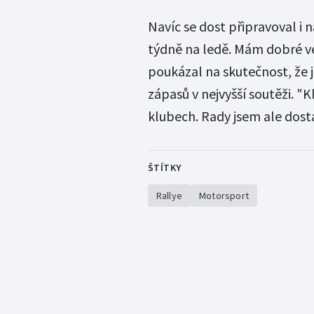
Navíc se dost připravoval i n
týdně na ledě. Mám dobré ve
poukázal na skutečnost, že 
zápasů v nejvyšší soutěži. "K
klubech. Rady jsem ale dostá
ŠTÍTKY
Rallye
Motorsport