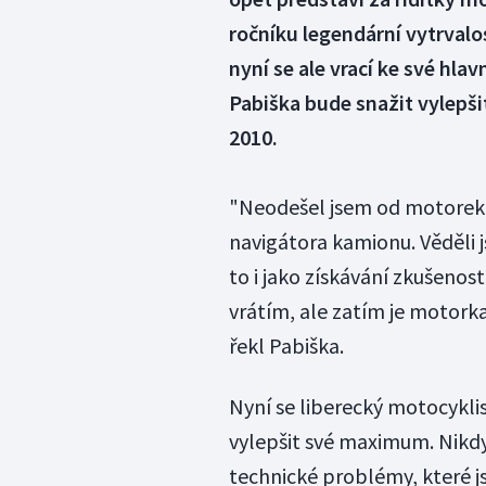
ročníku legendární vytrval
nyní se ale vrací ke své hla
Pabiška bude snažit vylepši
2010.
"Neodešel jsem od motorek
navigátora kamionu. Věděli 
to i jako získávání zkušenost
vrátím, ale zatím je motorka
řekl Pabiška.
Nyní se liberecký motocyklis
vylepšit své maximum. Nikdy
technické problémy, které j