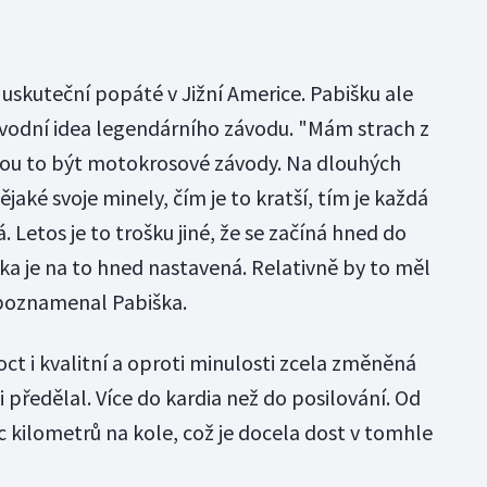
 uskuteční popáté v Jižní Americe. Pabišku ale
původní idea legendárního závodu. "Mám strach z
čnou to být motokrosové závody. Na dlouhých
jaké svoje minely, čím je to kratší, tím je každá
 Letos je to trošku jiné, že se začíná hned do
a je na to hned nastavená. Relativně by to měl
 poznamenal Pabiška.
 i kvalitní a oproti minulosti zcela změněná
 předělal. Více do kardia než do posilování. Od
íc kilometrů na kole, což je docela dost v tomhle