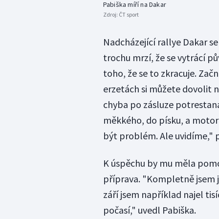
Pabiška míří na Dakar
Zdroj:
ČT sport
Nadcházející rallye Dakar se
trochu mrzí, že se vytrácí 
toho, že se to zkracuje. Za
erzetách si můžete dovolit ně
chyba po zásluze potrestaná.
měkkého, do písku, a motork
být problém. Ale uvidíme,"
K úspěchu by mu měla pomoct
příprava. "Kompletně jsem ji
září jsem například najel tis
počasí," uvedl Pabiška.