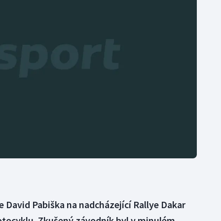
Moderní pětiboj
Triatlon
Motorsport
Veslování
Olympijské hry
Vodní slalom
Parasport
Volejbal
Plavání
Ostatní
Plážový volejbal
se David Pabiška na nadcházející Rallye Dakar
motocyklu. Zkušený závodník byl v minulém