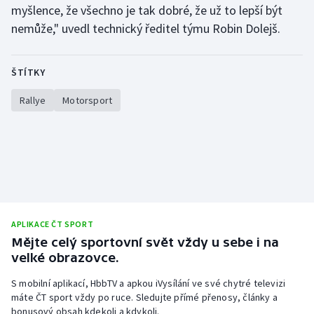
myšlence, že všechno je tak dobré, že už to lepší být
Olympijské hry
nemůže," uvedl technický ředitel týmu Robin Dolejš.
Parasport
ŠTÍTKY
Plavání
Rallye
Motorsport
Plážový volejbal
Ragby
Rychlobruslení
Rychlostní kanoistika
APLIKACE ČT SPORT
Mějte celý sportovní svět vždy u sebe i na
Short track
velké obrazovce.
S mobilní aplikací, HbbTV a apkou iVysílání ve své chytré televizi
Sportovní střelba
máte ČT sport vždy po ruce. Sledujte přímé přenosy, články a
bonusový obsah kdekoli a kdykoli.