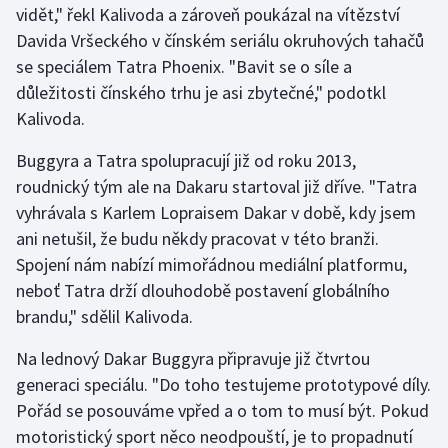
vidět," řekl Kalivoda a zároveň poukázal na vítězství
Davida Vršeckého v čínském seriálu okruhových tahačů
Gymnastika
se speciálem Tatra Phoenix. "Bavit se o síle a
důležitosti čínského trhu je asi zbytečné," podotkl
Házená
Kalivoda.
Jezdectví
Buggyra a Tatra spolupracují již od roku 2013,
roudnický tým ale na Dakaru startoval již dříve. "Tatra
Judo
vyhrávala s Karlem Lopraisem Dakar v době, kdy jsem
ani netušil, že budu někdy pracovat v této branži.
Krasobruslení
Spojení nám nabízí mimořádnou mediální platformu,
Lezení
neboť Tatra drží dlouhodobě postavení globálního
brandu," sdělil Kalivoda.
Lyže a snowboard
Na lednový Dakar Buggyra připravuje již čtvrtou
Moderní pětiboj
generaci speciálu. "Do toho testujeme prototypové díly.
Pořád se posouváme vpřed a o tom to musí být. Pokud
Motorsport
motoristický sport něco neodpouští, je to propadnutí