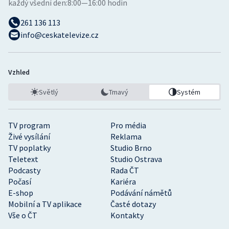
každý všední den:
8:00—16:00 hodin
261 136 113
info@ceskatelevize.cz
Vzhled
Světlý
Tmavý
Systém
TV program
Pro média
Živé vysílání
Reklama
TV poplatky
Studio Brno
Teletext
Studio Ostrava
Podcasty
Rada ČT
Počasí
Kariéra
E-shop
Podávání námětů
Mobilní a TV aplikace
Časté dotazy
Vše o ČT
Kontakty