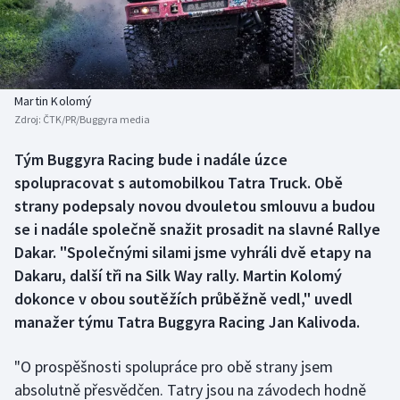
Baseball a softbal
Soutěže
Basketbal
Historické návraty
Biatlon
Aplikace ČT sport
Martin Kolomý
Zdroj:
ČTK/PR/Buggyra media
Boby a skeleton
AZ kvíz
Tým Buggyra Racing bude i nadále úzce
spolupracovat s automobilkou Tatra Truck. Obě
Box
strany podepsaly novou dvouletou smlouvu a budou
Curling
se i nadále společně snažit prosadit na slavné Rallye
Dakar. "Společnými silami jsme vyhráli dvě etapy na
Dostihy
Dakaru, další tři na Silk Way rally. Martin Kolomý
dokonce v obou soutěžích průběžně vedl," uvedl
Florbal
manažer týmu Tatra Buggyra Racing Jan Kalivoda.
Futsal
"O prospěšnosti spolupráce pro obě strany jsem
absolutně přesvědčen. Tatry jsou na závodech hodně
Golf