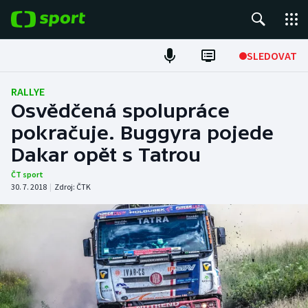
POPULÁRNÍ
SLEDOVAT
Fotbal
RALLYE
Osvědčená spolupráce
Hokej
pokračuje. Buggyra pojede
Dakar opět s Tatrou
Tenis
ČT sport
Atletika
30. 7. 2018
|
Zdroj:
ČTK
Cyklistika
DALŠÍ SPORTY
Americký fotbal
NEPŘEHLÉDNĚTE