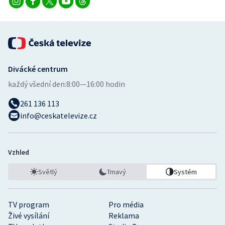
Stolní tenis
Triatlon
Veslování
Divácké centrum
Vodní slalom
každý všední den:
8:00—16:00 hodin
Volejbal
261 136 113
info@ceskatelevize.cz
Ostatní
Vzhled
Světlý
Tmavý
Systém
TV program
Pro média
Živé vysílání
Reklama