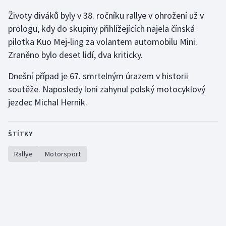
Životy diváků byly v 38. ročníku rallye v ohrožení už v
Gymnastika
prologu, kdy do skupiny přihlížejících najela čínská
pilotka Kuo Mej-ling za volantem automobilu Mini.
Házená
Zraněno bylo deset lidí, dva kriticky.
Jezdectví
Dnešní případ je 67. smrtelným úrazem v historii
soutěže. Naposledy loni zahynul polský motocyklový
Judo
jezdec Michal Hernik.
Krasobruslení
ŠTÍTKY
Lezení
Rallye
Motorsport
Lyže a snowboard
Moderní pětiboj
Motorsport