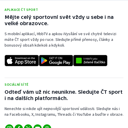
Olympijské hry
APLIKACE ČT SPORT
Mějte celý sportovní svět vždy u sebe i na
Parasport
velké obrazovce.
S mobilní aplikací, HbbTV a apkou iVysílání ve své chytré televizi
Plavání
máte ČT sport vždy po ruce. Sledujte přímé přenosy, články a
bonusový obsah kdekoli a kdykoli.
Plážový volejbal
Ragby
Rychlobruslení
SOCIÁLNÍ SÍTĚ
Rychlostní kanoistika
Odteď vám už nic neunikne. Sledujte ČT sport
i na dalších platformách.
Short track
Nenechte si nikde ujít nejnovější sportovní události. Sledujte nás i
na Facebooku, X, Instagramu, Threads či YouTube a buďte v obraze.
Sportovní střelba