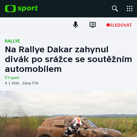
POPULÁRNÍ
SLEDOVAT
Fotbal
RALLYE
Na Rallye Dakar zahynul
Hokej
divák po srážce se soutěžním
automobilem
Tenis
ČT sport
Atletika
9. 1. 2016
|
Zdroj:
ČTK
Cyklistika
DALŠÍ SPORTY
Americký fotbal
NEPŘEHLÉDNĚTE