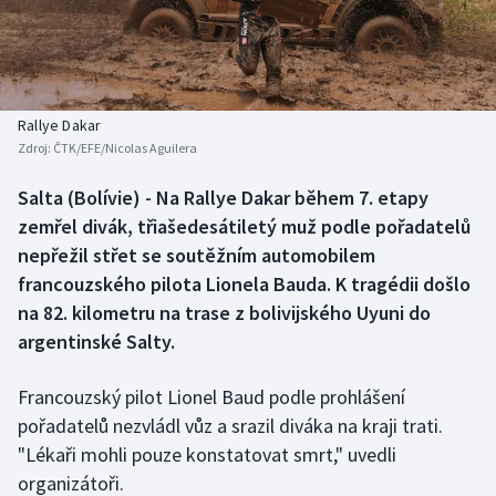
Baseball a softbal
Soutěže
Basketbal
Historické návraty
Biatlon
Aplikace ČT sport
Rallye Dakar
Zdroj:
ČTK/EFE/Nicolas Aguilera
Boby a skeleton
AZ kvíz
Salta (Bolívie) - Na Rallye Dakar během 7. etapy
zemřel divák, třiašedesátiletý muž podle pořadatelů
Box
nepřežil střet se soutěžním automobilem
Curling
francouzského pilota Lionela Bauda. K tragédii došlo
na 82. kilometru na trase z bolivijského Uyuni do
Dostihy
argentinské Salty.
Florbal
Francouzský pilot Lionel Baud podle prohlášení
pořadatelů nezvládl vůz a srazil diváka na kraji trati.
Futsal
"Lékaři mohli pouze konstatovat smrt," uvedli
organizátoři.
Golf