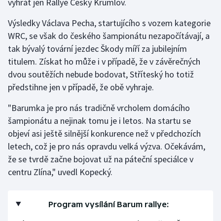
vyhrát jen Rallye Český Krumlov.
Olympijské hry
Výsledky Václava Pecha, startujícího s vozem kategorie
WRC, se však do českého šampionátu nezapočítávají, a
Parasport
tak bývalý tovární jezdec Škody míří za jubilejním
titulem. Získat ho může i v případě, že v závěrečných
Plavání
dvou soutěžích nebude bodovat, Stříteský ho totiž
Plážový volejbal
předstihne jen v případě, že obě vyhraje.
"Barumka je pro nás tradičně vrcholem domácího
Ragby
šampionátu a nejinak tomu je i letos. Na startu se
objeví asi ještě silnější konkurence než v předchozích
Rychlobruslení
letech, což je pro nás opravdu velká výzva. Očekávám,
Rychlostní kanoistika
že se tvrdě začne bojovat už na páteční speciálce v
centru Zlína," uvedl Kopecký.
Short track
Sportovní střelba
Program vysílání Barum rallye: