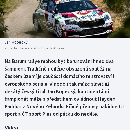
Baseball a softbal
Soutěže
Basketbal
Historické návraty
Biatlon
Aplikace ČT sport
Jan Kopecký
Boby a skeleton
AZ kvíz
Zdroj:
facebook.com/JanKopeckyOfficial
Box
Na Barum rallye mohou být korunováni hned dva
šampioni. Tradičně nejlépe obsazená soutěž na
Curling
českém území je součástí domácího mistrovství i
evropského seriálu. V neděli tak může slavit již
Dostihy
desátý český titul Jan Kopecký, kontinentální
šampionát může s předstihem ovládnout Hayden
Florbal
Paddon z Nového Zélandu. Přímé přenosy nabídne ČT
sport a ČT sport Plus od pátku do neděle.
Futsal
Videa
Golf