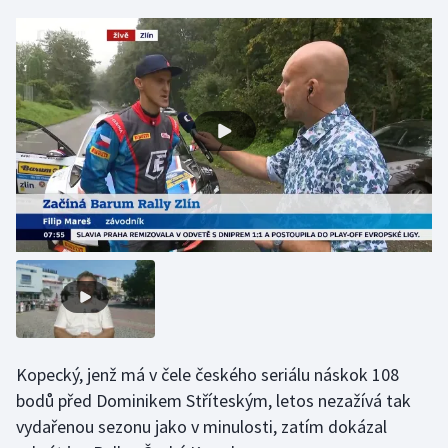
Gymnastika
Házená
Jezdectví
Judo
Krasobruslení
Lezení
Lyže a snowboard
Kopecký, jenž má v čele českého seriálu náskok 108
Moderní pětiboj
bodů před Dominikem Stříteským, letos nezažívá tak
vydařenou sezonu jako v minulosti, zatím dokázal
Motorsport