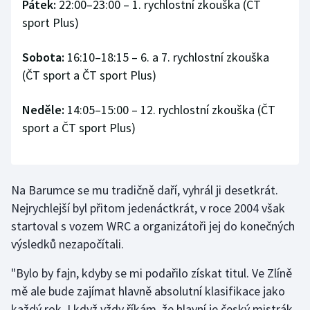
Pátek:
22:00–23:00 – 1. rychlostní zkouška (ČT
Stolní tenis
sport Plus)
Triatlon
Sobota:
16:10–18:15 – 6. a 7. rychlostní zkouška
(ČT sport a ČT sport Plus)
Veslování
Neděle:
14:05–15:00 – 12. rychlostní zkouška (ČT
Vodní slalom
sport a ČT sport Plus)
Volejbal
Ostatní
Na Barumce se mu tradičně daří, vyhrál ji desetkrát.
Nejrychlejší byl přitom jedenáctkrát, v roce 2004 však
startoval s vozem WRC a organizátoři jej do konečných
výsledků nezapočítali.
"Bylo by fajn, kdyby se mi podařilo získat titul. Ve Zlíně
mě ale bude zajímat hlavně absolutní klasifikace jako
každý rok. I když vždy říkám, že hlavní je český mistrák.