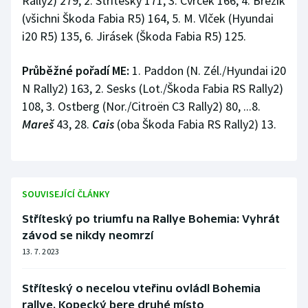
Rally2) 279, 2. Stříteský 171, 3. Cvrček 166, 4. Březík
(všichni Škoda Fabia R5) 164, 5. M. Vlček (Hyundai
i20 R5) 135, 6. Jirásek (Škoda Fabia R5) 125.
Průběžné pořadí ME:
1. Paddon (N. Zél./Hyundai i20
N Rally2) 163, 2. Sesks (Lot./Škoda Fabia RS Rally2)
108, 3. Ostberg (Nor./Citroën C3 Rally2) 80, ...8.
Mareš
43, 28.
Cais
(oba Škoda Fabia RS Rally2) 13.
SOUVISEJÍCÍ ČLÁNKY
Stříteský po triumfu na Rallye Bohemia: Vyhrát
závod se nikdy neomrzí
13. 7. 2023
Stříteský o necelou vteřinu ovládl Bohemia
rallye. Kopecký bere druhé místo