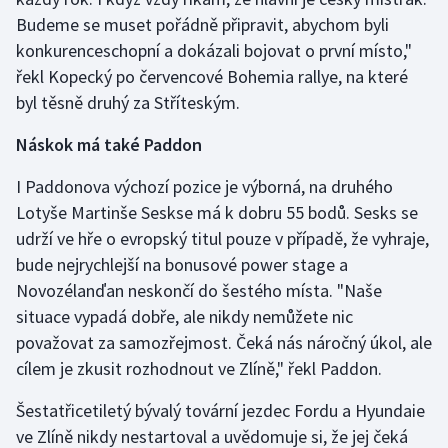
Budeme se muset pořádně připravit, abychom byli
konkurenceschopní a dokázali bojovat o první místo,"
řekl Kopecký po červencové Bohemia rallye, na které
byl těsně druhý za Stříteským.
Náskok má také Paddon
I Paddonova výchozí pozice je výborná, na druhého
Lotyše Martinše Seskse má k dobru 55 bodů. Sesks se
udrží ve hře o evropský titul pouze v případě, že vyhraje,
bude nejrychlejší na bonusové power stage a
Novozélanďan neskončí do šestého místa. "Naše
situace vypadá dobře, ale nikdy nemůžete nic
považovat za samozřejmost. Čeká nás náročný úkol, ale
cílem je zkusit rozhodnout ve Zlíně," řekl Paddon.
Šestatřicetiletý bývalý tovární jezdec Fordu a Hyundaie
ve Zlíně nikdy nestartoval a uvědomuje si, že jej čeká