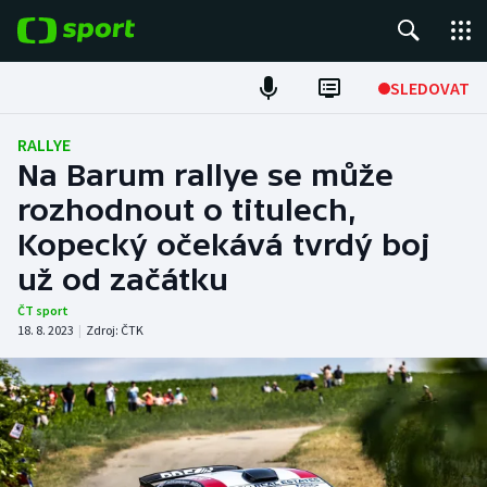
POPULÁRNÍ
SLEDOVAT
Fotbal
RALLYE
Na Barum rallye se může
Hokej
rozhodnout o titulech,
Kopecký očekává tvrdý boj
Tenis
už od začátku
Atletika
ČT sport
18. 8. 2023
|
Zdroj:
ČTK
Cyklistika
DALŠÍ SPORTY
Americký fotbal
NEPŘEHLÉDNĚTE