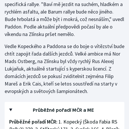
specifická rallye. "Baví mě jezdit na suchém, hladkém a
rychlém asfaltu, ale Barum rallye bude něco jiného.
Bude hrbolatá a může být i mokrá, což nesnáším," uvedl
Paddon. Podle aktuální předpovědi počasí by ale o
víkendu na Zlínsku pršet nemělo.
Vedle Kopeckého a Paddona se do boje o vítězství bude
chtít zapojit řada dalších jezdců. Velké ambice má Nor
Mads Ostberg, na Zlínsku byl vždy rychlý Rus Alexej
Lukjaňuk, aktuálně startující s kyperskou licencí. Z
domácích jezdců se pokusí zviditelnit zejména Filip
Mareš a Erik Cais, kteří se letos soustředí na starty v
evropských a světových šampionátech.
Průběžné pořadí MČR a ME
Průběžné pořadí MČR:
1. Kopecký (Škoda Fabia RS