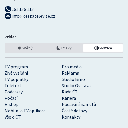
261 136 113
info@ceskatelevize.cz
Vzhled
Světlý
Tmavý
Systém
TV program
Pro média
Živé vysílání
Reklama
TV poplatky
Studio Brno
Teletext
Studio Ostrava
Podcasty
Rada ČT
Počasí
Kariéra
E-shop
Podávání námětů
Mobilní a TV aplikace
Časté dotazy
Vše o ČT
Kontakty