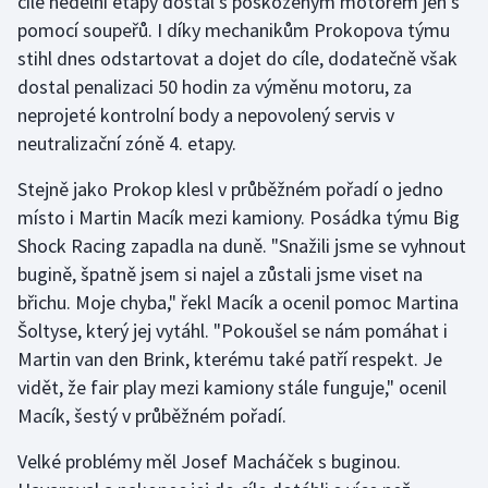
cíle nedělní etapy dostal s poškozeným motorem jen s
pomocí soupeřů. I díky mechanikům Prokopova týmu
stihl dnes odstartovat a dojet do cíle, dodatečně však
dostal penalizaci 50 hodin za výměnu motoru, za
neprojeté kontrolní body a nepovolený servis v
neutralizační zóně 4. etapy.
Stejně jako Prokop klesl v průběžném pořadí o jedno
místo i Martin Macík mezi kamiony. Posádka týmu Big
Shock Racing zapadla na duně. "Snažili jsme se vyhnout
bugině, špatně jsem si najel a zůstali jsme viset na
břichu. Moje chyba," řekl Macík a ocenil pomoc Martina
Šoltyse, který jej vytáhl. "Pokoušel se nám pomáhat i
Martin van den Brink, kterému také patří respekt. Je
vidět, že fair play mezi kamiony stále funguje," ocenil
Macík, šestý v průběžném pořadí.
Velké problémy měl Josef Macháček s buginou.