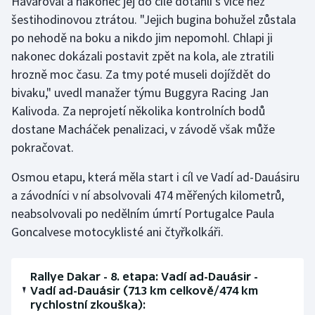
Havaroval a nakonec jej do cíle dotáhli s více než
šestihodinovou ztrátou. "Jejich bugina bohužel zůstala
po nehodě na boku a nikdo jim nepomohl. Chlapi ji
nakonec dokázali postavit zpět na kola, ale ztratili
hrozně moc času. Za tmy poté museli dojíždět do
bivaku," uvedl manažer týmu Buggyra Racing Jan
Kalivoda. Za neprojetí několika kontrolních bodů
dostane Macháček penalizaci, v závodě však může
pokračovat.
Osmou etapu, která měla start i cíl ve Vadí ad-Dauásiru
a závodníci v ní absolvovali 474 měřených kilometrů,
neabsolvovali po nedělním úmrtí Portugalce Paula
Goncalvese motocyklisté ani čtyřkolkáři.
Rallye Dakar - 8. etapa: Vadí ad-Dauásir -
Vadí ad-Dauásir (713 km celkově/474 km
rychlostní zkouška):