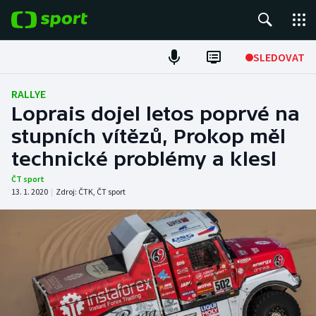
POPULÁRNÍ
SLEDOVAT
Fotbal
RALLYE
Loprais dojel letos poprvé na
Hokej
stupních vítězů, Prokop měl
technické problémy a klesl
Tenis
ČT sport
Atletika
13. 1. 2020
|
Zdroj:
ČTK
,
ČT sport
Cyklistika
DALŠÍ SPORTY
Americký fotbal
NEPŘEHLÉDNĚTE