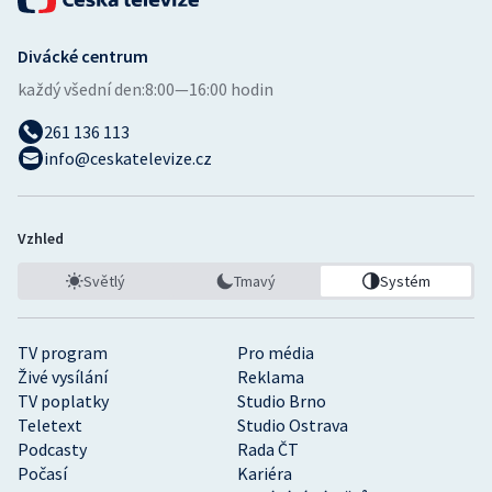
Divácké centrum
každý všední den:
8:00—16:00 hodin
261 136 113
info@ceskatelevize.cz
Vzhled
Světlý
Tmavý
Systém
TV program
Pro média
Živé vysílání
Reklama
TV poplatky
Studio Brno
Teletext
Studio Ostrava
Podcasty
Rada ČT
Počasí
Kariéra