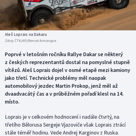
Baseball a softbal
Soutěže
Basketbal
Historické návraty
Biatlon
Aplikace ČT sport
Aleš Loprais na Dakaru
Zdroj:
ČTK/AP//Bernat Armangue
Boby a skeleton
AZ kvíz
Poprvé v letošním ročníku Rallye Dakar se některý
z českých reprezentantů dostal na pomyslné stupně
Box
vítězů. Aleš Loprais dojel v osmé etapě mezi kamiony
Curling
jako třetí. Technické problémy měl naopak
automobilový jezdec Martin Prokop, jenž měl až
Dostihy
dvaadvacátý čas a v průběžném pořadí klesl na 14.
místo.
Florbal
Loprais je v celkovém hodnocení i nadále čtvrtý, na
Futsal
třetího Bělorusa Sergeje Vjazoviče však Loprais ztrácí
stále téměř hodinu. Vede Andrej Karginov z Ruska.
Golf