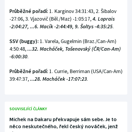
Průběžné pořadí:
1. Karginov 34:31:43, 2. Šibalov
-27:06, 3. Vjazovič (Běl./Maz) -1:05:17,
4. Loprais
-2:04:27, ...6. Macík -2:44:49, 9. Šoltys -4:35:25
.
SSV (buggy):
1. Varela, Gugelmin (Braz./Can-Am)
4:50:48,
...32. Macháček, Tošenovský (ČR/Can-Am)
-6:00:30
.
Průběžné pořadí:
1. Currie, Berriman (USA/Can-Am)
39:47:37,
...28. Macháček -17:07:23
.
SOUVISEJÍCÍ ČLÁNKY
Michek na Dakaru překvapuje sám sebe. Je to
něco neskutečného, řekl český nováček, jenž