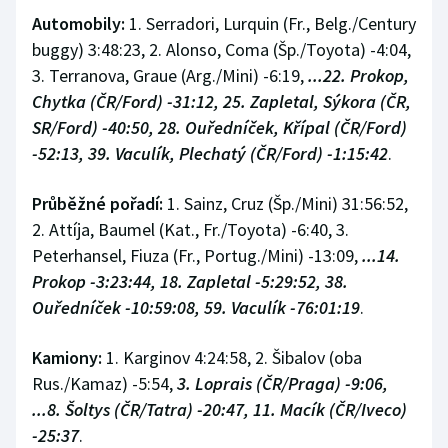
Automobily:
1. Serradori, Lurquin (Fr., Belg./Century
buggy) 3:48:23, 2. Alonso, Coma (Šp./Toyota) -4:04,
3. Terranova, Graue (Arg./Mini) -6:19,
...22. Prokop,
Chytka (ČR/Ford) -31:12, 25. Zapletal, Sýkora (ČR,
SR/Ford) -40:50, 28. Ouředníček, Křípal (ČR/Ford)
-52:13, 39. Vaculík, Plechatý (ČR/Ford) -1:15:42
.
Průběžné pořadí:
1. Sainz, Cruz (Šp./Mini) 31:56:52,
2. Attíja, Baumel (Kat., Fr./Toyota) -6:40, 3.
Peterhansel, Fiuza (Fr., Portug./Mini) -13:09,
...14.
Prokop -3:23:44, 18. Zapletal -5:29:52, 38.
Ouředníček -10:59:08, 59. Vaculík -76:01:19
.
Kamiony:
1. Karginov 4:24:58, 2. Šibalov (oba
Rus./Kamaz) -5:54,
3. Loprais (ČR/Praga) -9:06,
...8. Šoltys (ČR/Tatra) -20:47, 11. Macík (ČR/Iveco)
-25:37
.