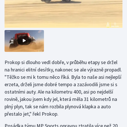
Olympijské hry
Parasport
Plavání
Plážový volejbal
Prokop si dlouho vedl dobře, v průběhu etapy se držel
Ragby
na hranici elitní desítky, nakonec se ale výrazně propadl.
Rychlobruslení
"Těžko se mi k tomu něco říká. Byla to naše asi nejlepší
erzeta, drželi jsme dobré tempo a zazávodili jsme si s
Rychlostní kanoistika
ostatními auty. Ale na kilometru 400, asi po nejdelší
rovině, jakou jsem kdy jel, která měla 31 kilometrů na
Short track
plný plyn, tak se nám rozbila plynová klapka a auto
přestalo jet," řekl Prokop.
Sportovní střelba
Posádka týmu MP Sports opravou ztratila více než 20