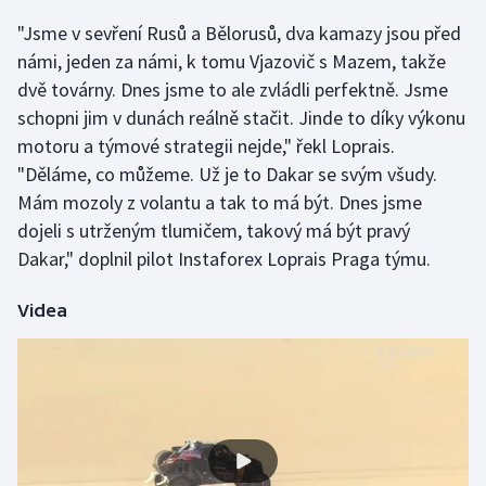
"Jsme v sevření Rusů a Bělorusů, dva kamazy jsou před
Gymnastika
námi, jeden za námi, k tomu Vjazovič s Mazem, takže
dvě továrny. Dnes jsme to ale zvládli perfektně. Jsme
Házená
schopni jim v dunách reálně stačit. Jinde to díky výkonu
motoru a týmové strategii nejde," řekl Loprais.
Jezdectví
"Děláme, co můžeme. Už je to Dakar se svým všudy.
Mám mozoly z volantu a tak to má být. Dnes jsme
Judo
dojeli s utrženým tlumičem, takový má být pravý
Dakar," doplnil pilot Instaforex Loprais Praga týmu.
Krasobruslení
Lezení
Videa
Lyže a snowboard
Moderní pětiboj
Motorsport