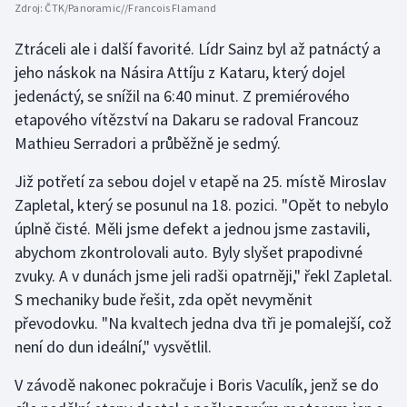
Zdroj:
ČTK/Panoramic//Francois Flamand
Ztráceli ale i další favorité. Lídr Sainz byl až patnáctý a
jeho náskok na Násira Attíju z Kataru, který dojel
jedenáctý, se snížil na 6:40 minut. Z premiérového
etapového vítězství na Dakaru se radoval Francouz
Mathieu Serradori a průběžně je sedmý.
Již potřetí za sebou dojel v etapě na 25. místě Miroslav
Zapletal, který se posunul na 18. pozici. "Opět to nebylo
úplně čisté. Měli jsme defekt a jednou jsme zastavili,
abychom zkontrolovali auto. Byly slyšet prapodivné
zvuky. A v dunách jsme jeli radši opatrněji," řekl Zapletal.
S mechaniky bude řešit, zda opět nevyměnit
převodovku. "Na kvaltech jedna dva tři je pomalejší, což
není do dun ideální," vysvětlil.
V závodě nakonec pokračuje i Boris Vaculík, jenž se do