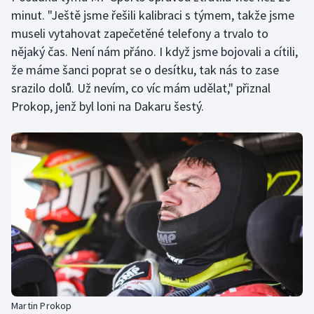
Stolní tenis
minut. "Ještě jsme řešili kalibraci s týmem, takže jsme
museli vytahovat zapečetěné telefony a trvalo to
Triatlon
nějaký čas. Není nám přáno. I když jsme bojovali a cítili,
že máme šanci poprat se o desítku, tak nás to zase
Veslování
srazilo dolů. Už nevím, co víc mám udělat," přiznal
Prokop, jenž byl loni na Dakaru šestý.
Vodní slalom
Volejbal
Ostatní
Martin Prokop