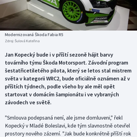
Baseball a softbal
Soutěže
Basketbal
Historické návraty
Biatlon
Aplikace ČT sport
Modernizovaná Škoda Fabia R5
Zdroj:
Šulová Kateřina
Boby a skeleton
AZ kvíz
Jan Kopecký bude i v příští sezoně hájit barvy
továrního týmu Škoda Motorsport. Závodní program
Box
šestatřicetiletého pilota, který se letos stal mistrem
Curling
světa v kategorii WRC2, bude oficiálně oznámen až v
příštích týdnech, podle všeho by ale měl opět
Dostihy
startovat v domácím šampionátu i ve vybraných
závodech ve světě.
Florbal
"Smlouva podepsaná není, ale jsme domluveni," řekl
Futsal
Kopecký v Mladé Boleslavi, kde tým slavnostně otevřel
prostory nového zázemí. "Jak bude konkrétně příští rok
Golf