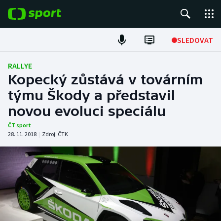
POPULÁRNÍ
SLEDOVAT
Fotbal
RALLYE
Kopecký zůstává v továrním
Hokej
týmu Škody a představil
novou evoluci speciálu
Tenis
ČT sport
Atletika
28. 11. 2018
|
Zdroj:
ČTK
Cyklistika
DALŠÍ SPORTY
Americký fotbal
NEPŘEHLÉDNĚTE