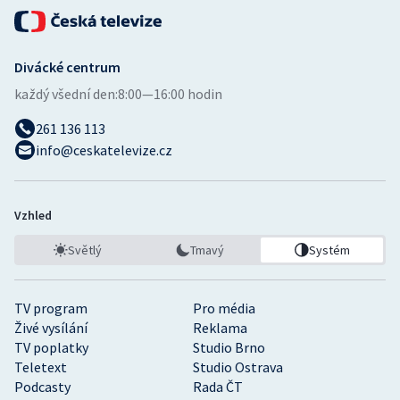
Divácké centrum
každý všední den:
8:00—16:00 hodin
261 136 113
info@ceskatelevize.cz
Vzhled
Světlý
Tmavý
Systém
TV program
Pro média
Živé vysílání
Reklama
TV poplatky
Studio Brno
Teletext
Studio Ostrava
Podcasty
Rada ČT