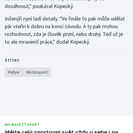
Stolní tenis
dosáhnout," poukázal Kopecký.
Inženýři nyní ladí detaily. "Ve finále to pak může udělat
Triatlon
pár vteřin k dobru na konci závodu. A ty pak mohou
Veslování
rozhodnout, zda je člověk první, nebo druhý. Teď už je
to ale mravenčí práce," dodal Kopecký.
Vodní slalom
ŠTÍTKY
Volejbal
Rallye
Motorsport
Ostatní
APLIKACE ČT SPORT
Mějte celý sportovní svět vždy u sebe i na