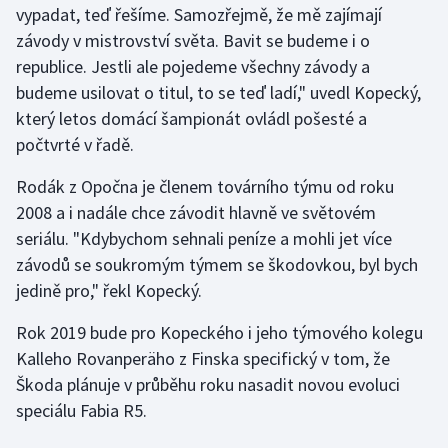
vypadat, teď řešíme. Samozřejmě, že mě zajímají
závody v mistrovství světa. Bavit se budeme i o
Gymnastika
republice. Jestli ale pojedeme všechny závody a
budeme usilovat o titul, to se teď ladí," uvedl Kopecký,
Házená
který letos domácí šampionát ovládl pošesté a
Jezdectví
počtvrté v řadě.
Rodák z Opočna je členem továrního týmu od roku
Judo
2008 a i nadále chce závodit hlavně ve světovém
seriálu. "Kdybychom sehnali peníze a mohli jet více
Krasobruslení
závodů se soukromým týmem se škodovkou, byl bych
Lezení
jedině pro," řekl Kopecký.
Rok 2019 bude pro Kopeckého i jeho týmového kolegu
Lyže a snowboard
Kalleho Rovanperäho z Finska specifický v tom, že
Moderní pětiboj
Škoda plánuje v průběhu roku nasadit novou evoluci
speciálu Fabia R5.
Motorsport