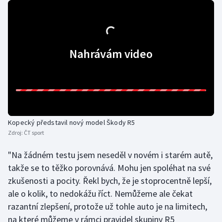
Olympijské hry
Parasport
Nahrávám video
Plavání
Plážový volejbal
Ragby
Kopecký představil nový model Škody R5
Rychlobruslení
Zdroj:
ČT sport
"Na žádném testu jsem neseděl v novém i starém autě,
Rychlostní kanoistika
takže se to těžko porovnává. Mohu jen spoléhat na své
zkušenosti a pocity. Řekl bych, že je stoprocentně lepší,
Short track
ale o kolik, to nedokážu říct. Nemůžeme ale čekat
Sportovní střelba
razantní zlepšení, protože už tohle auto je na limitech,
na které můžeme v rámci pravidel skupiny R5